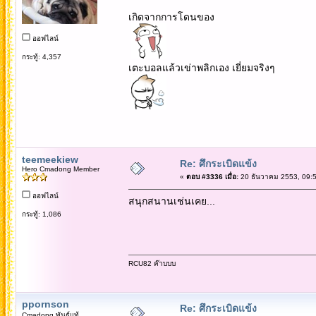
เกิดจากการโดนของ
ออฟไลน์
กระทู้: 4,357
เตะบอลแล้วเข่าพลิกเอง เยี่ยมจริงๆ
teemeekiew
Re: ศึกระเบิดแข้ง
Hero Cmadong Member
«
ตอบ #3336 เมื่อ:
20 ธันวาคม 2553, 09:5
ออฟไลน์
สนุกสนานเช่นเคย...
กระทู้: 1,086
RCU82 ค๊าบบบ
ppornson
Re: ศึกระเบิดแข้ง
Cmadong พันธุ์แท้