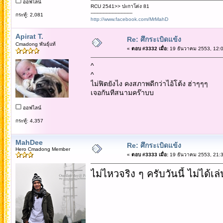
ออฟไลน์
RCU 2541>> ปะกาโด่ง 81
----------------------------
กระทู้: 2,081
http://www.facebook.com/MrMahD
Apirat T.
Re: ศึกระเบิดแข้ง
Cmadong พันธุ์แท้
«
ตอบ #3332 เมื่อ:
19 ธันวาคม 2553, 12:0
^
^
ไม่ฟิตยังไง คงสภาพดีกว่าไอ้โต้ง ฮ่าๆๆๆ
เจอกันทีสนามคร๊าบบ
ออฟไลน์
กระทู้: 4,357
MahDee
Re: ศึกระเบิดแข้ง
Hero Cmadong Member
«
ตอบ #3333 เมื่อ:
19 ธันวาคม 2553, 21:3
ไม่ไหวจริง ๆ ครับวันนี้ ไม่ได้