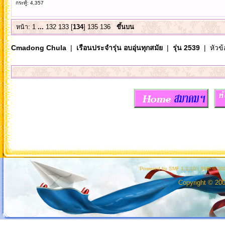
กระทู้: 4,357
หน้า:
1
...
132
133
[
134
]
135
136
ขึ้นบน
Cmadong Chula
|
เรือนประจำรุ่น อบอุ่นทุกสมัย
|
รุ่น 2539
| หัวข้
Powered by SMF 1.1.10
|
SMF © 200
Copyright © 20