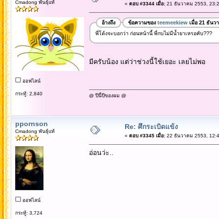
Cmadong พันธุ์แท้
«
ตอบ #3344 เมื่อ:
21 ธันวาคม 2553, 23:2
อ้างถึง
ข้อความของ
teemeekiew
เมื่อ 21 ธัน
พี่โต้งจะบอกว่า ก่อนหน้านี้ พี่กบไม่มีน้ำยาเหรอคับ???
มีครับน้อง แต่ว่าช่วงนี้ใช้เยอะ เลยไม่พอ
ออฟไลน์
กระทู้: 2,840
@ ปีนี้ปีของผม @
ppornson
Re: ศึกระเบิดแข้ง
Cmadong พันธุ์แท้
«
ตอบ #3345 เมื่อ:
22 ธันวาคม 2553, 12:4
อ่อนว่ะ..
ออฟไลน์
กระทู้: 3,724