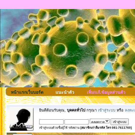
หน้าแรกเว็บบอร์ด
แนะนำตัว
เพิ่ม/แก้.ข้อมูลส่วนตัว
ยินดีต้อนรับคุณ,
บุคคลทั่วไป
กรุณา
เข้าสู่ระบบ
หรือ
ลงทะเ
เข้าสู่ระบบด้วยชื่อผู้ใช้ รหัสผ่าน
[สมาชิกเก่าลืมรหัส โทร 081-7611760]