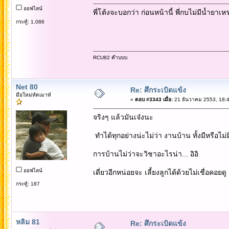
ออฟไลน์
พี่โต้งจะบอกว่า ก่อนหน้านี้ พี่กบไม่มีน้ำยาเ
กระทู้: 1,086
RCU82 ค๊าบบบ
Net 80
Re: ศึกระเบิดแข้ง
มือใหม่หัดเมาท์
«
ตอบ #3343 เมื่อ:
21 ธันวาคม 2553, 18:4
จริงๆ แล้วมันเจ๋งนะ
ทำได้ทุกอย่างน่ะไม่ว่า งานบ้าน ทั้งมีหรือไม่
การบ้านไม่ว่าจะวิชาอะไรน่า... อิอิ
ออฟไลน์
เดี่ยวอีกหน่อยจะ เลี้ยงลูกได้ด้วยไม่เชื่อคอยดู
กระทู้: 187
หลิม 81
Re: ศึกระเบิดแข้ง