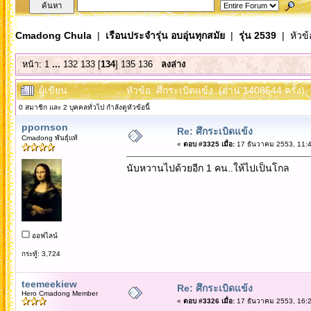
Cmadong Chula
|
เรือนประจำรุ่น อบอุ่นทุกสมัย
|
รุ่น 2539
| หัวข้
หน้า:
1
...
132
133
[
134
]
135
136
ลงล่าง
ผู้เขียน
หัวข้อ: ศึกระเบิดแข้ง (อ่าน 1408544 ครั้ง)
0 สมาชิก และ 2 บุคคลทั่วไป กำลังดูหัวข้อนี้
ppornson
Re: ศึกระเบิดแข้ง
Cmadong พันธุ์แท้
«
ตอบ #3325 เมื่อ:
17 ธันวาคม 2553, 11:4
นับหวานไปด้วยอีก 1 คน..ให้ไปเป็นโกล
ออฟไลน์
กระทู้: 3,724
teemeekiew
Re: ศึกระเบิดแข้ง
Hero Cmadong Member
«
ตอบ #3326 เมื่อ:
17 ธันวาคม 2553, 16:2