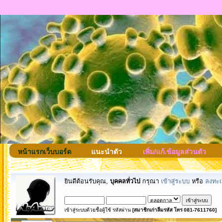
หน้าแรกเว็บบอร์ด
แนะนำตัว
เพิ่ม/แก้.ข้อมูลส่วนตัว
ยินดีต้อนรับคุณ,
บุคคลทั่วไป
กรุณา
เข้าสู่ระบบ
หรือ
ลงทะเ
เข้าสู่ระบบด้วยชื่อผู้ใช้ รหัสผ่าน
[สมาชิกเก่าลืมรหัส โทร 081-7611760]