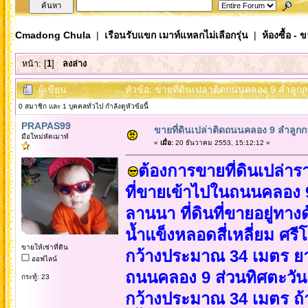
Cmadong Chula
|
เรือนรับแขก เมาท์แหลกไม่เลือกรุ่น
|
ห้องซื้อ - 
หน้า: [
1
]
ลงล่าง
ผู้เขียน
หัวข้อ: ขายที่ดินเปล่าติดถนนคลอง 9 ลำลูกกา
0 สมาชิก และ 1 บุคคลทั่วไป กำลังดูหัวข้อนี้
PRAPAS99
ขายที่ดินเปล่าติดถนนคลอง 9 ลำลูกกา
มือใหม่หัดเมาท์
«
เมื่อ:
20 ธันวาคม 2553, 15:12:12 »
ต้องการขายที่ดินเปล่ารา
ที่ขายเข้าไปในถนนคลอง 9
ลานนา ที่ดินที่ขายอยู่ทาง
น้ำแข็งหลอดสี่เหลี่ยม ศ
ขายให้เช่าที่ดิน
กว้างประมาณ 34 เมตร ยา
ออฟไลน์
ถนนคลอง 9 ส่วนทิศตะวั
กระทู้: 23
กว้างประมาณ 34 เมตร ถ้า