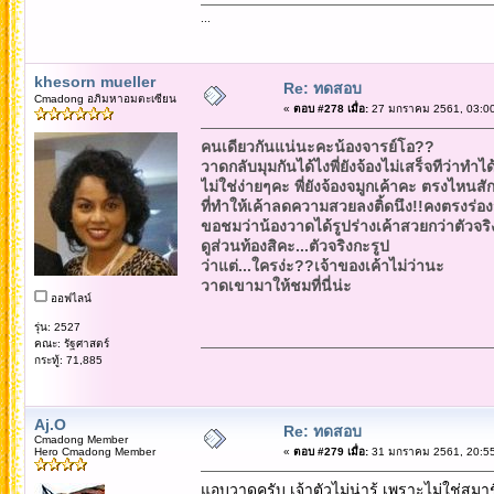
...
khesorn mueller
Re: ทดสอบ
Cmadong อภิมหาอมตะเซียน
«
ตอบ #278 เมื่อ:
27 มกราคม 2561, 03:00
คนเดียวกันแน่นะคะน้องจารย์โอ??
วาดกลับมุมกันได้ไงพี่ยังจ้องไม่เสร็จทีว่าทำได
ไม่ใช่ง่ายๆคะ พี่ยังจ้องจมูกเค้าคะ ตรงไหนสักท
ที่ทำให้เค้าลดความสวยลงติ้ดนึง!!คงตรงร่อง
ขอชมว่าน้องวาดได้รูปร่างเค้าสวยกว่าตัวจริง
ดูส่วนท้องสิคะ...ตัวจริงกะรูป
ว่าแต่...ใครง่ะ??เจ้าของเค้าไม่ว่านะ
วาดเขามาให้ชมที่นี่น่ะ
ออฟไลน์
รุ่น: 2527
คณะ: รัฐศาสตร์
กระทู้: 71,885
Aj.O
Re: ทดสอบ
Cmadong Member
Hero Cmadong Member
«
ตอบ #279 เมื่อ:
31 มกราคม 2561, 20:55
แอบวาดครับ เจ้าตัวไม่น่ารู้ เพราะไม่ใช่สมาช