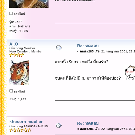
ออฟไลน์
รุ่น: 2527
คณะ: รัฐศาสตร์
กระทู้: 71,885
Aj.O
Re: ทดสอบ
Cmadong Member
Hero Cmadong Member
«
ตอบ #285 เมื่อ:
21 กรกฎาคม 2561, 22:2
แบบนี้ เรียกว่า ทะลึ่ง มั้ยครับ?
จับคนที่ยังไม่มี ผ. มาวาดให้ท้องป่อง?
ออฟไลน์
กระทู้: 1,243
...
khesorn mueller
Re: ทดสอบ
Cmadong อภิมหาอมตะเซียน
«
ตอบ #286 เมื่อ:
22 กรกฎาคม 2561, 02:4