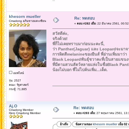
khesorn mueller
Re: ทดสอบ
Cmadong อภิมหาอมตะเซียน
«
ตอบ #282 เมื่อ:
22 มีนาคม 2561, 00:52
สวัสดีค่ะ,
จริงด้วย!
พี่ก็ไม่เคยทราบมาก่อนนะคะนี่,
ว่า Panther(Jaguar) และ Leopardจะมาจ
การผิดสีmelanineของยีนส์ พี่อ่านเพิ่มมาว่า
Black Leopardพันธุ์ชวาคะที่เป็นสายแข
ที่มีตามสวนสัตว์หลายแห่งในชื่อBlack Pant
น้องไม่บอก พี่ไม่ไปค้นเพิ่ม...เด็ด.
ออฟไลน์
รุ่น: 2527
คณะ: รัฐศาสตร์
กระทู้: 71,885
Aj.O
Re: ทดสอบ
Cmadong Member
Hero Cmadong Member
«
ตอบ #283 เมื่อ:
27 พฤษภาคม 2561, 13:1
อ้างถึง
ข้อความของ
khesorn mueller
เมื่อ 02