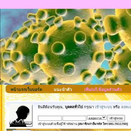
หน้าแรกเว็บบอร์ด
แนะนำตัว
เพิ่ม/แก้.ข้อมูลส่วนตัว
ยินดีต้อนรับคุณ,
บุคคลทั่วไป
กรุณา
เข้าสู่ระบบ
หรือ
ลงทะเ
เข้าสู่ระบบด้วยชื่อผู้ใช้ รหัสผ่าน
[สมาชิกเก่าลืมรหัส โทร 081-7611760]