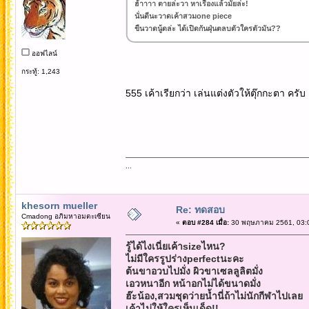
ฮ้าาาา ตายล่ะวา หาเรื่องแล้วมั้ยล่ะ!
นั่นดีนะวาดเค้าสวมone piece
ขืนวาดนู้ดล่ะ ได้เปิดกันฝุ่นตลบตัวใครตัวมัน??
ออฟไลน์
กระทู้: 1,243
555 เค้าเรียกว่า เล่นแต่งตัวให้ตุ๊กกะตา ครั
...
khesorn mueller
Re: ทดสอบ
Cmadong อภิมหาอมตะเซียน
«
ตอบ #284 เมื่อ:
30 พฤษภาคม 2561, 03:0
รู้ได้ไงเนี่ยเค้าsizeไหน?
ไม่มีใครรูปร่างperfectนะคะ
ต้นขาอวบไปมั่ง ผิวขาเซลลูลิตมั่ง
เอวหนาอีก หน้าอกไม่ได้ขนาดมั่ง
ฮ๊ะน้อง,สวมชุดว่ายน้ำนี่ถ้าไม่นักกีฬาไปเลย
เค้าไม่ให้ใครเห็นเด็ด!!