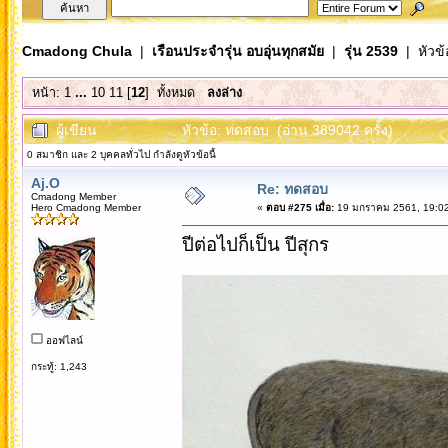
Cmadong Chula
|
เรือนประจำรุ่น อบอุ่นทุกสมัย
|
รุ่น 2539
| หัวข้
หน้า:
1
...
10
11
[
12
]
ทั้งหมด
ลงล่าง
ผู้เขียน
หัวข้อ: ทดสอบ (อ่าน 389042 ครั้ง)
0 สมาชิก และ 2 บุคคลทั่วไป กำลังดูหัวข้อนี้
Aj.O
Re: ทดสอบ
Cmadong Member
Hero Cmadong Member
«
ตอบ #275 เมื่อ:
19 มกราคม 2561, 19:02
ปีต่อไปก็เป็น ปีสุกร
ออฟไลน์
กระทู้: 1,243