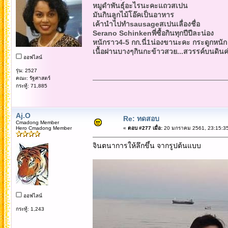
หมูดำพันธุ์อะไรนะคะแถวสเปน
มันกินลูกไม้โอ๊คเป็นอาหาร
เค้านำไปทำsausageสเปนเลื่องชื่อ
Serano Schinkenพี่ซื้อกินทุกปีปีละน่อง
หนักราว4-5 กก.นี่1น่องขานะคะ กระดูกหนัก
เนื้อฝานบางๆกินกะข้าวสวย...สวรรค์บนดินค
ออฟไลน์
รุ่น: 2527
คณะ: รัฐศาสตร์
กระทู้: 71,885
Aj.O
Re: ทดสอบ
Cmadong Member
Hero Cmadong Member
«
ตอบ #277 เมื่อ:
20 มกราคม 2561, 23:15:35
จินตนาการให้ลึกขึ้น จากรูปต้นแบบ
ออฟไลน์
กระทู้: 1,243