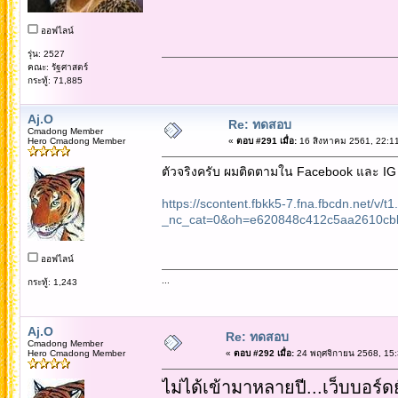
ออฟไลน์
รุ่น: 2527
คณะ: รัฐศาสตร์
กระทู้: 71,885
Aj.O
Re: ทดสอบ
Cmadong Member
Hero Cmadong Member
«
ตอบ #291 เมื่อ:
16 สิงหาคม 2561, 22:11
ตัวจริงครับ ผมติดตามใน Facebook และ IG คร
https://scontent.fbkk5-7.fna.fbcdn.net
_nc_cat=0&oh=e620848c412c5aa2610c
ออฟไลน์
...
กระทู้: 1,243
Aj.O
Re: ทดสอบ
Cmadong Member
Hero Cmadong Member
«
ตอบ #292 เมื่อ:
24 พฤศจิกายน 2568, 15:
ไม่ได้เข้ามาหลายปี...เว็บบอร์ดย