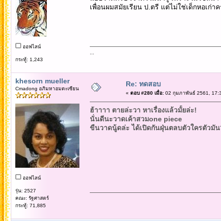
เพื่อนผมสมัยเรียน ป.ตรี แต่ไม่ใช่เด็กหอเก่าค
ออฟไลน์
...
กระทู้: 1,243
khesorn mueller
Re: ทดสอบ
Cmadong อภิมหาอมตะเซียน
«
ตอบ #280 เมื่อ:
02 กุมภาพันธ์ 2561, 17:
ฮ้าาาา ตายล่ะวา หาเรื่องแล้วมั้ยล่ะ!
นั่นดีนะวาดเค้าสวมone piece
ขืนวาดนู้ดล่ะ ได้เปิดกันฝุ่นตลบตัวใครตัวมั
ออฟไลน์
รุ่น: 2527
คณะ: รัฐศาสตร์
กระทู้: 71,885