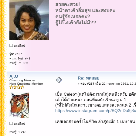
สวยคะสวย!
หน้าตาเค้าอิ่มสุข และสงบคะ
คนรู้จักเหรอคะ?
รู้ได้ไงเค้ายังไม่มี??
ออฟไลน์
รุ่น: 2527
คณะ: รัฐศาสตร์
กระทู้: 71,885
Aj.O
Re: ทดสอบ
Cmadong Member
Hero Cmadong Member
«
ตอบ #287 เมื่อ:
22 กรกฎาคม 2561, 19:2
เป็น Celebฯ(แต่ไม่ดังมากนัก)คนนึงครับ อด
เค้าได้ตำแหน่ง ตอนที่ผมยังเรียนอยู่ ม.1
(*ที่ไม่ดังนักเพราะเขาเคยแสดงละครแค่ 2 เรื่
https://www.instagram.com/p/BQ2nDu9j8
เคยเจอสามครั้งในชีวิต ล่าสุดเมื่อ 1 เมษายน 
ออฟไลน์
กระทู้: 1,243