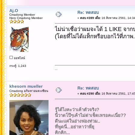
Aj.O
Re: ทดสอบ
Cmadong Member
Hero Cmadong Member
«
ตอบ #289 เมื่อ:
16 สิงหาคม 2561, 14:34
ไม่น่าเชื่อว่าผมจะได้ 1 LIKE จากบ
(โดยที่ไม่ได้แท็กหรือบอกไว้ที่ภาพ.
ออฟไลน์
กระทู้: 1,243
...
khesorn mueller
Re: ทดสอบ
Cmadong อภิมหาอมตะเซียน
«
ตอบ #290 เมื่อ:
16 สิงหาคม 2561, 17:45
รู้ได้ไงคะว่าเค้าตัวจริง?
นี่วาดโป๊ๆเค้าไม่ด่าเช็ดเหรอคะเนี่ย??
ดีนะแค่ในอ่างฟองท่วม..
ที่พูดนี่...อย่าหาว่าพี่ยุ
คิกคิก...