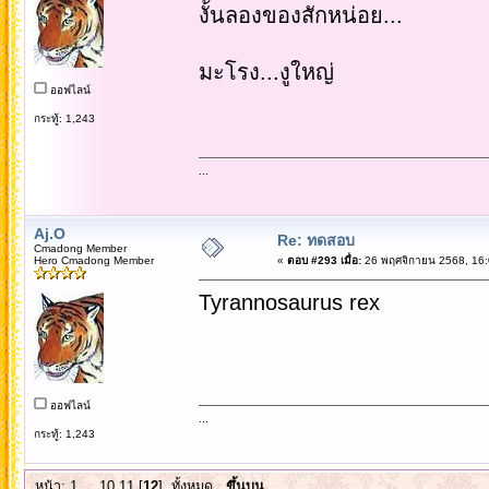
งั้นลองของสักหน่อย...
มะโรง...งูใหญ่
ออฟไลน์
กระทู้: 1,243
...
Aj.O
Re: ทดสอบ
Cmadong Member
Hero Cmadong Member
«
ตอบ #293 เมื่อ:
26 พฤศจิกายน 2568, 16:
Tyrannosaurus rex
ออฟไลน์
...
กระทู้: 1,243
หน้า:
1
...
10
11
[
12
]
ทั้งหมด
ขึ้นบน