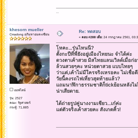
...
khesorn mueller
Re: ทดสอบ
Cmadong อภิมหาอมตะเซียน
«
ตอบ #288 เมื่อ:
24 กรกฎาคม 2561, 03:3
โหคะ...รุ่นไหนนี่?
ตั้งกะปีที่พี่ยังอยู่เมืองไทยนะ จำได้ค่ะ
ดวงตาเค้าสวย มิสไทยแลนเวิลด์เมื่อก่
ล้วนสวยๆคะ หน่วยตาสวย แบบไทยๆ
ว่าแต่,เค้าไม่มีใครจริงเหรอคะ ไม่เชื่อดี
วัยนี้คงรถไฟเที่ยวสุดท้ายแล้ว?
แถมนาฬิกาธรรมชาติก็tickย้อนหลังไม่ไ
ออฟไลน์
น่าเสียดาย.
รุ่น: 2527
ได้ถ่ายรูปคู่นางงามเชียว...เก๋ค่ะ
คณะ: รัฐศาสตร์
กระทู้: 71,885
แต่ตัวจริงเค้าสวยคะ สังเกตคิ้ว!