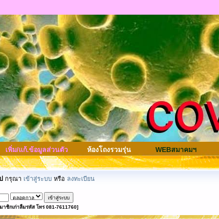
เพิ่ม/แก้.ข้อมูลส่วนตัว
ห้องโถงรวมรุ่น
WEBสมาคมฯ
ป
กรุณา
เข้าสู่ระบบ
หรือ
ลงทะเบียน
มาชิกเก่าลืมรหัส โทร 081-7611760]