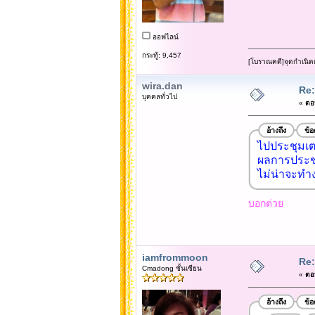
ออฟไลน์
กระทู้: 9,457
[โบราณคดี]จุดกำเนิด
wira.dan
Re:
บุคคลทั่วไป
«
ตอบ
อ้างถึง
ข้
ไปประชุมเตร
ผลการประชุม
ไม่น่าจะทำง
บอกต่วย
iamfrommoon
Re:
Cmadong ชั้นเซียน
«
ตอบ
อ้างถึง
ข้