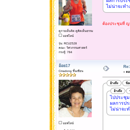
ผลการประชุม
ไม่น่าจะทำง
ต้องประชุมที่ ญ
ดูกายเห็นจิต ดูคิดเห็นธรรม
ออฟไลน์
รุ่น: RCU2528
คณะ: วิศวกรรมศาสตร์
กระทู้: 784
อ้อย17
Re:
Cmadong ชั้นเซียน
«
ตอบ
อ้างถึง
ข้
อ้างถึง
ไปประชุมเ
ผลการประช
ไม่น่าจะท
ออฟไลน์