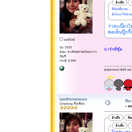
อ้างถึง
พี่ป๋องพี่ยาคะ...
ยังไงเอาใจช่วย
ว่าจะเบี้ยว
พอเห็นปู๊กก
ออฟไลน์
รุ่น: 2535
น่ารักที่ซู๊ด
คณะ: พาณิชยศาสตร์และการ
บัญชี
กระทู้: 8,396
@@ธรรมชาติสร้างความข
iamfrommoon
Re:
Cmadong ชั้นเซียน
«
ตอบ
อ้างถึง
ข้
อ้างถึง