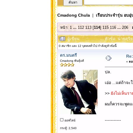
Cmadong Chula
|
เรือนประจำรุ่น อบอุ่
หน้า:
1
...
112
113
[
114
]
115
116
...
206
ผู้เขียน
หัวข้อ: นายสุริ
0 สมาชิก และ 12 บุคคลทั่วไป กำลังดูหัวข้อนี้
ดร.มนตรี
Re:
Cmadong พันธุ์แท้
«
ตอบ
ปล.
เอ่อ ...แต่ถ้าจะ
>>
ยังไม่เห็นร
ผมก็ควรจะพูดแค
-----------
ออฟไลน์
กระทู้: 2,540