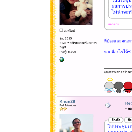
ไปประชุมเ
ผลการประช
ไม่น่าจะท
บอกต่วย
ออฟไลน์
รุ่น: 2535
พี่ป๋องและคณะ
คณะ: พาณิชยศาสตร์และการ
บัญชี
หากมีอะไรให้ช่ว
กระทู้: 8,396
@@ธรรมชาติสร้างความข
Khun28
Re:
Full Member
«
ตอบ
อ้างถึง
ข้
ไปประชุมเตร