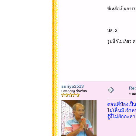
ที่เหลือเป็นการ
ปล. 2
รูปนี้ก็ไม่เกี่ย
suriya2513
Re:
Cmadong ชั้นเซียน
«
ตอบ
ตอนพี่ป๋องเป็
ไม่เห็นมีเจ้าห
รู้งี้ไม่ยักกะ