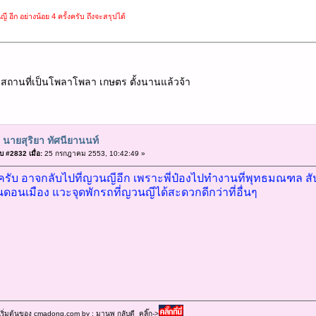
ี อีก อย่างน้อย 4 ครั้งครับ ถึงจะสรุปได้
นที่เป็นโพลาโพลา เกษตร ตั้งนานแล้วจ้า
 นายสุริยา ทัศนียานนท์
 #2832 เมื่อ:
25 กรกฎาคม 2553, 10:42:49 »
ครับ อาจกลับไปที่ญวนญีอีก เพราะพี่ป๋องไปทำงานที่พุทธมณฑล สัป
ดอนเมือง แวะจุดพักรถที่ญวนญีได้สะดวกดีกว่าที่อื่นๆ
เริ่มต้นของ cmadong.com by : มานพ กลับดี คลิ๊ก->