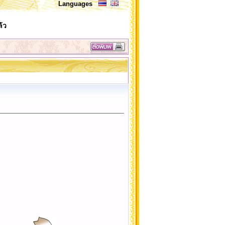
Languages
้ว