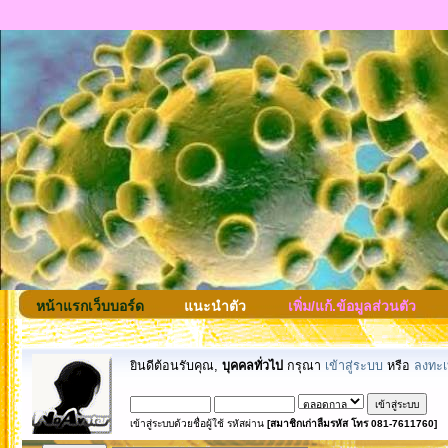
หน้าแรกเว็บบอร์ด
แนะนำตัว
เพิ่ม/แก้.ข้อมูลส่วนตัว
ยินดีต้อนรับคุณ,
บุคคลทั่วไป
กรุณา
เข้าสู่ระบบ
หรือ
ลงทะเ
เข้าสู่ระบบด้วยชื่อผู้ใช้ รหัสผ่าน
[สมาชิกเก่าลืมรหัส โทร 081-7611760]