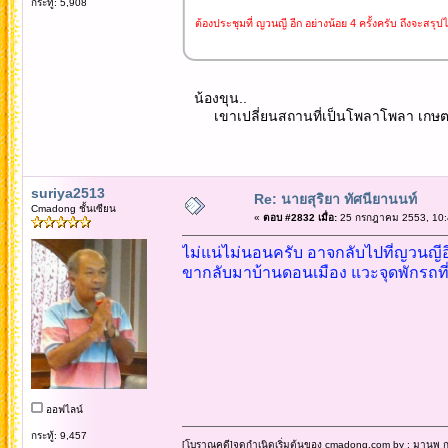
กระทู้: 5,908
ต้องประชุมที่ ญวนญี อีก อย่างน้อย 4 ครั้งครับ ถึงจะสรุปไ
น้องขุน..
เขาเปลี่ยนสถานที่เป็นโพลาโพลา เกษตร 
suriya2513
Re: นายสุริยา ทัศนียานนท์
Cmadong ชั้นเซียน
«
ตอบ #2832 เมื่อ:
25 กรกฎาคม 2553, 10:
ไม่แน่ไม่นอนครับ อาจกลับไปที่ญวนญีอ
ขากลับมาบ้านดอนเมือง แวะจุดพักรถที่
ออฟไลน์
กระทู้: 9,457
[โบราณคดี]จุดกำเนิดเริ่มต้นของ cmadong.com by : มานพ กล