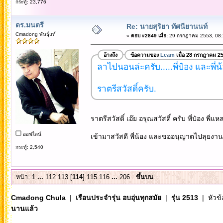
กระทู้: 23,776
ดร.มนตรี
Re: นายสุริยา ทัศนียานนท์
Cmadong พันธุ์แท้
«
ตอบ #2849 เมื่อ:
29 กรกฎาคม 2553, 08:
อ้างถึง
ข้อความของ
Leam
เมื่อ 28 กรกฎาคม 2
ลาไปนอนล่ะครับ.....พี่ป๋อง และพี่น
ราตรีสวัสดิ์ครับ.
ราตรีสวัสดิ์ เอ๊ย อรุณสวัสดิ์ ครับ พี่ป๋อง พี่
ออฟไลน์
เข้ามาสวัสดี พี่น้อง และขออนุญาตไปลุยงาน
กระทู้: 2,540
หน้า:
1
...
112
113
[
114
]
115
116
...
206
ขึ้นบน
Cmadong Chula
|
เรือนประจำรุ่น อบอุ่นทุกสมัย
|
รุ่น 2513
| หัวข้
นานแล้ว