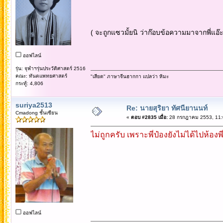
( จะถูกแซวมั้ยนิ ว่าก๊อบข้อความมาจากพี่แอ
ออฟไลน์
รุ่น: จุฬาฯรุ่นประวัติศาสตร์ 2516
คณะ: ทันตแพทยศาสตร์
"เสียด" ภาษาจีนฮากกา แปลว่า หิมะ
กระทู้: 4,806
suriya2513
Re: นายสุริยา ทัศนียานนท์
Cmadong ชั้นเซียน
«
ตอบ #2835 เมื่อ:
28 กรกฎาคม 2553, 11:
ไม่ถูกครับ เพราะพี่ป๋องยังไม่ได้ไปห้องพี
ออฟไลน์