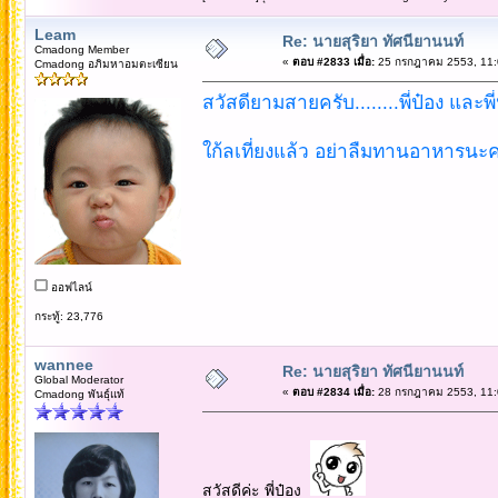
Leam
Re: นายสุริยา ทัศนียานนท์
Cmadong Member
«
ตอบ #2833 เมื่อ:
25 กรกฎาคม 2553, 11:
Cmadong อภิมหาอมตะเซียน
สวัสดียามสายครับ........พี่ป๋อง และพี
ใก้ลเที่ยงแล้ว อย่าลืมทานอาหารนะค
ออฟไลน์
กระทู้: 23,776
wannee
Re: นายสุริยา ทัศนียานนท์
Global Moderator
«
ตอบ #2834 เมื่อ:
28 กรกฎาคม 2553, 11:
Cmadong พันธุ์แท้
สวัสดีค่ะ พี่ป๋อง