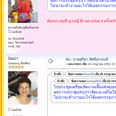
ผลการประชุมสรุปว่าจัดแน่ แต่ไม่ได้คุ
ไม่น่าจะทำงานอะไรได้เลยกรรมการกลุ
ต้องประชุมที่ ญวนญี อีก อย่างน้อย 4 ครั้งครั
ดูกายเห็นจิต ดูคิดเห็นธรรม
ออฟไลน์
รุ่น: RCU2528
คณะ: วิศวกรรมศาสตร์
กระทู้: 784
อ้อย17
Re: นายสุริยา ทัศนียานนท์
Cmadong ชั้นเซียน
«
ตอบ #2831 เมื่อ:
25 กรกฎาคม 2553, 07:
อ้างถึง
ข้อความของ
Khun28
เมื่อ 25 กรกฎาคม
อ้างถึง
ข้อความของ
suriya2513
เมื่อ 22 กร
ไปประชุมเตรียมจัดงานเลี้ยงส่งคุณน
ผลการประชุมสรุปว่าจัดแน่ แต่ไม่ได้
ไม่น่าจะทำงานอะไรได้เลยกรรมการกล
ออฟไลน์