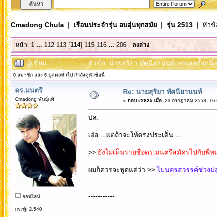
Cmadong Chula
|
เรือนประจำรุ่น อบอุ่นทุกสมัย
|
รุ่น 2513
| หัวข้
หน้า:
1
...
112
113
[
114
]
115
116
...
206
ลงล่าง
ผู้เขียน
หัวข้อ: นายสุริยา ทัศนียานนท์ >กาลครั้งหนึ
0 สมาชิก และ 6 บุคคลทั่วไป กำลังดูหัวข้อนี้
ดร.มนตรี
Re: นายสุริยา ทัศนียานนท์
Cmadong พันธุ์แท้
«
ตอบ #2825 เมื่อ:
23 กรกฎาคม 2553, 16:
ปล.
เอ่อ ...แต่ถ้าจะให้ตรงประเด็น ...
>>
ยังไม่เห็นรายชื่อดร.มนตรีสมัครไปกับพี
ผมก็ควรจะพูดแค่ว่า >>
ไปนครสวรรค์ช่วงปล
-----------
ออฟไลน์
กระทู้: 2,540