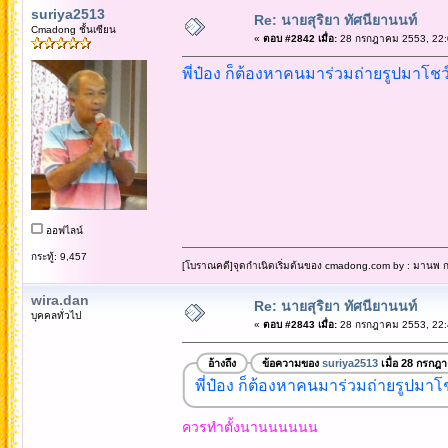
suriya2513
Re: นายสุริยา ทัศนียานนท์
Cmadong ชั้นเซียน
«
ตอบ #2842 เมื่อ:
28 กรกฎาคม 2553, 22:
พี่ป๋อง ก็ต้องหาคนมาร่วมถ่ายรูปมาโชว์
ออฟไลน์
กระทู้: 9,457
[โบราณคดี]จุดกำเนิดเริ่มต้นของ cmadong.com by : มานพ กล
wira.dan
Re: นายสุริยา ทัศนียานนท์
บุคคลทั่วไป
«
ตอบ #2843 เมื่อ:
28 กรกฎาคม 2553, 22:
อ้างถึง
ข้อความของ
suriya2513
เมื่อ 28 กรกฎ
พี่ป๋อง ก็ต้องหาคนมาร่วมถ่ายรูปมาโช
ควรทำตั้งนานนนนนน