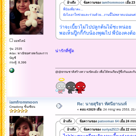
อ้างถึง
ข้อความของ
iamfrommoon
เมื่อ 2
พี่ป๋องพี่ยาคะ...
ยังไงเอาใจช่วยและร่วมด้วย...งานนี้ไม่พลาดแน่นอนค่
ว่าจะเบี้ยวไม่ไปปลูกต้นไม้ซะหน่อย
พอเห็นปู๊กกี้กับน้องพุฒไป พี่ป๋องคง
ออฟไลน์
รุ่น: 2535
น่ารักที่ซู๊ด
คณะ: พาณิชยศาสตร์และการ
บัญชี
กระทู้: 8,396
@@ธรรมชาติสร้างความขัดแย้ง เพื่อให้คนเรียนรู้ซึ่งกันและกั
iamfrommoon
Re: นายสุริยา ทัศนียานนท์
Cmadong ชั้นเซียน
«
ตอบ #2829 เมื่อ:
24 กรกฎาคม 2553, 21:
อ้างถึง
ข้อความของ
patooman 64
เมื่อ 24 กร
อ้างถึง
ข้อความของ
suriya2513
เมื่อ 22 กร