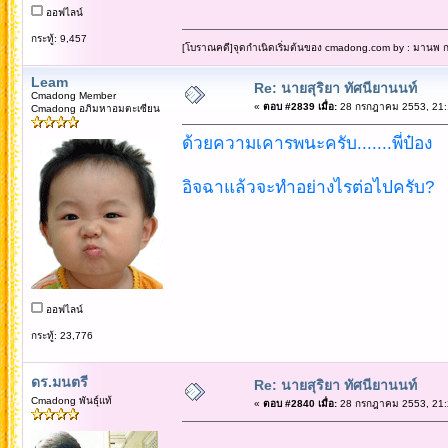
ออฟไลน์
กระทู้: 9,457
[โบราณคดี]จุดกำเนิดเริ่มต้นของ cmadong.com by : มานพ กล
Leam
Re: นายสุริยา ทัศนียานนท์
Cmadong Member
«
ตอบ #2839 เมื่อ:
28 กรกฎาคม 2553, 21:
Cmadong อภิมหาอมตะเซียน
ด้วยความเคารพนะครับ.......พี่ป๋อง
อิจฉาแล้วจะทำอย่างไรต่อไปครับ?
ออฟไลน์
กระทู้: 23,776
ดร.มนตรี
Re: นายสุริยา ทัศนียานนท์
Cmadong พันธุ์แท้
«
ตอบ #2840 เมื่อ:
28 กรกฎาคม 2553, 21: