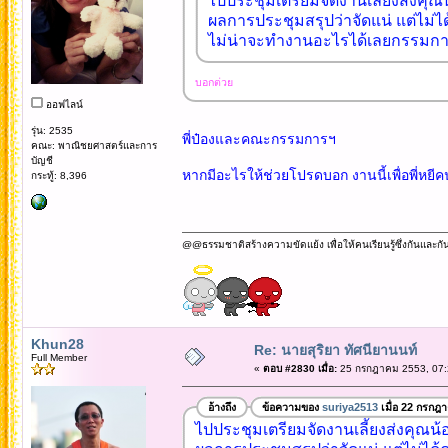
ไปประชุมเตรียมจัดงานเลี้ยงส่งคุณน
ผลการประชุมสรุปว่าจัดแน่ แต่ไม่ได้
ไม่น่าจะทำงานอะไรได้เลยกรรมการกล
บอกต่วย
ออฟไลน์
รุ่น: 2535
พี่ป๋องและคณะกรรมการฯ
คณะ: พาณิชยศาสตร์และการ
บัญชี
หากมีอะไรให้ช่วยโปรดบอก งานนี้เพื่อพี่หยีคน
กระทู้: 8,396
@@ธรรมชาติสร้างความขัดแย้ง เพื่อให้คนเรียนรู้ซึ่งกันและกั
Khun28
Re: นายสุริยา ทัศนียานนท์
Full Member
«
ตอบ #2830 เมื่อ:
25 กรกฎาคม 2553, 07:
อ้างถึง
ข้อความของ
suriya2513
เมื่อ 22 กรกฎ
ไปประชุมเตรียมจัดงานเลี้ยงส่งคุณน้อ