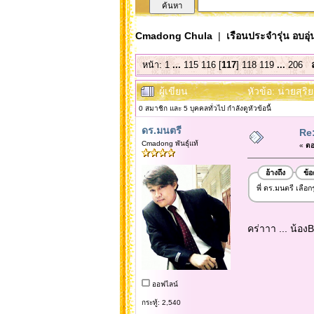
Cmadong Chula
|
เรือนประจำรุ่น อบอุ่
หน้า:
1
...
115
116
[
117
]
118
119
...
206
ผู้เขียน
หัวข้อ: นายสุริ
0 สมาชิก และ 5 บุคคลทั่วไป กำลังดูหัวข้อนี้
ดร.มนตรี
Re:
Cmadong พันธุ์แท้
«
ตอ
อ้างถึง
ข้
พี่ ดร.มนตรี เลือ
คร่าาา ... น้อ
ออฟไลน์
กระทู้: 2,540