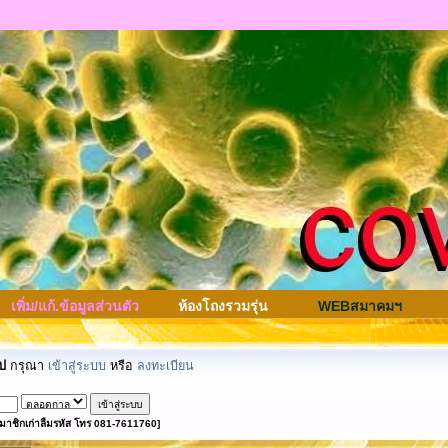
เพิ่ม/แก้.ข้อมูลส่วนตัว
ห้องโถงรวมรุ่น
WEBสมาคมฯ
ป
กรุณา
เข้าสู่ระบบ
หรือ
ลงทะเบียน
มาชิกเก่าลืมรหัส โทร 081-7611760]