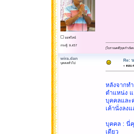
ออฟไลน์
กระทู้: 9,457
[โบราณคดี]จุดกำเนิด
wira.dan
Re: น
บุคคลทั่วไป
«
ตอบ #
หลังจากทำงา
ตำแหน่ง แล
บุคคลและคุย
เค้านั่งลงแ
บุคคล : นี่
เดียว