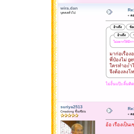
wira.dan
Re:
บุคคลทั่วไป
«
ตอ
อ้างถึง
ข้
อ้างถึง
ไม่อยากให้มี
มาก่อเรื่องอ
พี่ป๋องไม่ ge
ใครทำอะำไรผ
จึงต้องลงโ
ไม่งั้นแป๊ะลิ้มต
suriya2513
Re:
Cmadong ชั้นเซียน
«
ตอ
อ้อ เรื่องเป็นเช