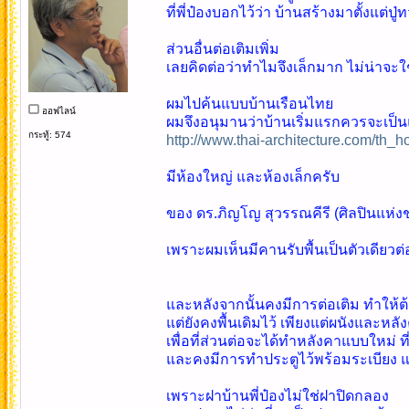
ที่พี่ป๋องบอกไว้ว่า บ้านสร้างมาตั้งแ
ส่วนอื่นต่อเติมเพิ่ม
เลยคิดต่อว่าทำไมจึงเล็กมาก ไม่น่าจะใช่
ผมไปค้นแบบบ้านเรือนไทย
ออฟไลน์
ผมจึงอนุมานว่าบ้านเริ่มแรกควรจะเป็
กระทู้: 574
http://www.thai-architecture.com/th_
มีห้องใหญ่ และห้องเล็กครับ
ของ ดร.ภิญโญ สุวรรณคีรี (ศิลปินแห่งช
เพราะผมเห็นมีคานรับพื้นเป็นตัวเดียวต่อเ
และหลังจากนั้นคงมีการต่อเติม ทำให้ต้
แต่ยังคงพื้นเดิมไว้ เพียงแต่ผนังและหลัง
เพื่อที่ส่วนต่อจะได้ทำหลังคาแบบใหม
และคงมีการทำประตูไว้พร้อมระเบียง แต่
เพราะฝาบ้านพี่ป๋องไม่ใช่ฝาปิดกลอง