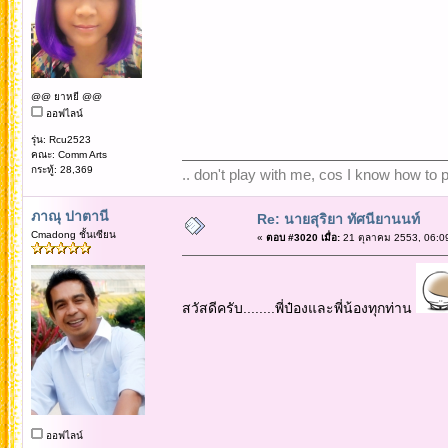
@@ ยาหยี @@
ออฟไลน์
รุ่น: Rcu2523
คณะ: Comm Arts
กระทู้: 28,369
.. don't play with me, cos I know how to pl
ภาณุ ปาตานี
Re: นายสุริยา ทัศนียานนท์
Cmadong ชั้นเซียน
«
ตอบ #3020 เมื่อ:
21 ตุลาคม 2553, 06:0
สวัสดีครับ........พี่ป๋องและพี่น้องทุกท่าน
ออฟไลน์