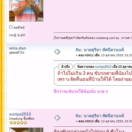
ออฟไลน์
กระทู้: 9,457
[โบราณคดี]จุดกำเนิดเริ่มต้นของ cmadong.com by : มานพ กล
wira.dan
Re: นายสุริยา ทัศนียานนท์
บุคคลทั่วไป
«
ตอบ #3011 เมื่อ:
13 ตุลาคม 2553, 01:3
อ้างถึง
ข้อความของ
suriya2513
เมื่อ 13 ตุลาค
ถ้าไปไม่เกิน 3 คน ขับรถตามพี่ป๋องไป
เพราะจัดที่นอนที่บ้านให้ได้ โดยง่าย
นึกว่าจะขับรถให้น้องนั่ง บาย ๆ
suriya2513
Re: นายสุริยา ทัศนียานนท์
Cmadong ชั้นเซียน
«
ตอบ #3012 เมื่อ:
13 ตุลาคม 2553, 01:5
ต้องขับรถล่วงหน้าไปก่อน 6 ชั่วโมง