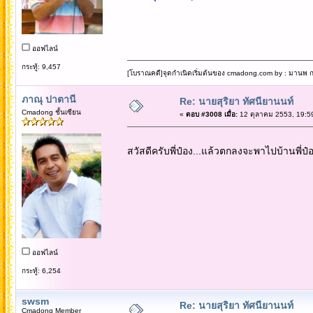
ออฟไลน์
กระทู้: 9,457
[โบราณคดี]จุดกำเนิดเริ่มต้นของ cmadong.com by : มานพ กล
ภาณุ ปาตานี
Re: นายสุริยา ทัศนียานนท์
Cmadong ชั้นเซียน
«
ตอบ #3008 เมื่อ:
12 ตุลาคม 2553, 19:5
สวัสดีครับพี่ป๋อง...แล้วตกลงจะพาไปบ้านพี่ป๋อ
ออฟไลน์
กระทู้: 6,254
swsm
Re: นายสุริยา ทัศนียานนท์
Cmadong Member