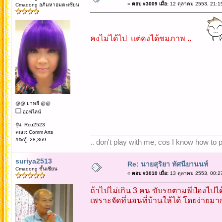
«
ตอบ #3009 เมื่อ:
12 ตุลาคม 2553, 21:1
Cmadong อภิมหาอมตะเซียน
คงไม่ได้ไป แต่คงได้ชมภาพ ..
@@ ยาหยี @@
ออฟไลน์
รุ่น: Rcu2523
คณะ: Comm Arts
กระทู้: 28,369
.. don't play with me, cos I know how to pl
suriya2513
Re: นายสุริยา ทัศนียานนท์
Cmadong ชั้นเซียน
«
ตอบ #3010 เมื่อ:
13 ตุลาคม 2553, 00:2
ถ้าไปไม่เกิน 3 คน ขับรถตามพี่ป๋องไปได
เพราะจัดที่นอนที่บ้านให้ได้ โดยง่ายมา