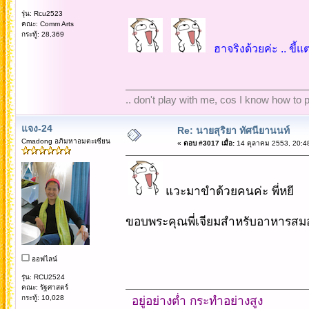
รุ่น: Rcu2523
คณะ: Comm Arts
กระทู้: 28,369
ฮาจริงด้วยค่ะ .. ขี้แ
.. don't play with me, cos I know how to pl
แจง-24
Re: นายสุริยา ทัศนียานนท์
Cmadong อภิมหาอมตะเซียน
«
ตอบ #3017 เมื่อ:
14 ตุลาคม 2553, 20:4
แวะมาขำด้วยคนค่ะ พี่หยี
ขอบพระคุณพี่เจียมสำหรับอาหารสมอ
ออฟไลน์
รุ่น: RCU2524
คณะ: รัฐศาสตร์
กระทู้: 10,028
อยู่อย่างต่ำ กระทำอย่างสูง