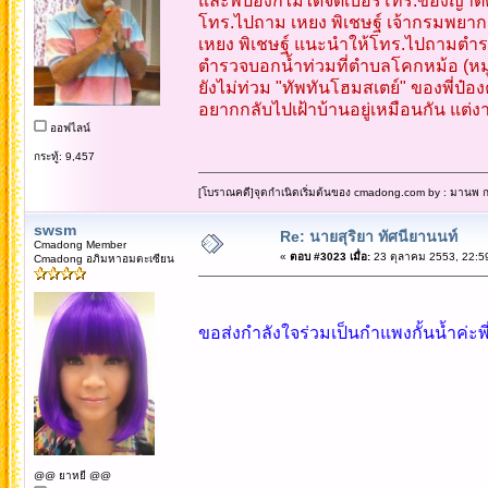
และพี่ป๋องก็ไม่ได้จดเบอร์โทร.ของญาติค
โทร.ไปถาม เหยง พิเชษฐ์ เจ้ากรมพยา
เหยง พิเชษฐ์ แนะนำให้โทร.ไปถามตำรว
ตำรวจบอกน้ำท่วมที่ตำบลโคกหม้อ (หมู่
ยังไม่ท่วม "ทัพทันโฮมสเตย์" ของพี่ป๋อง
อยากกลับไปเฝ้าบ้านอยู่เหมือนกัน แต่ง
ออฟไลน์
กระทู้: 9,457
[โบราณคดี]จุดกำเนิดเริ่มต้นของ cmadong.com by : มานพ กล
swsm
Re: นายสุริยา ทัศนียานนท์
Cmadong Member
«
ตอบ #3023 เมื่อ:
23 ตุลาคม 2553, 22:5
Cmadong อภิมหาอมตะเซียน
ขอส่งกำลังใจร่วมเป็นกำแพงกั้นน้ำค่ะพี่
@@ ยาหยี @@