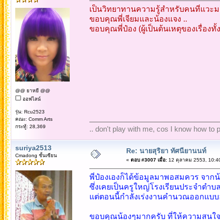
เป็นวิทยาทานความรู้สำหรับคนที่แวะมา
ขอบคุณพี่เจียมและน้องแจง ..
ขอบคุณพี่ป๋อง (ผู้เป็นต้นเหตุของเรื่องทั้
@@ ยาหยี @@
ออฟไลน์
รุ่น: Rcu2523
คณะ: Comm Arts
กระทู้: 28,369
.. don't play with me, cos I know how to pl
suriya2513
Re: นายสุริยา ทัศนียานนท์
Cmadong ชั้นเซียน
«
ตอบ #3007 เมื่อ:
12 ตุลาคม 2553, 10:4
พี่ป๋องเองก็ได้ข้อมูลมาพอสมควร จาก
ซึ่งเคยเป็นครูใหญ่โรงเรียนประจำตำ
แต่ตอนนี้กำลังเร่งงานคำนวณออกแบบอ
ขอบคุณน้องๆมากครับ ที่ให้ความสนใ