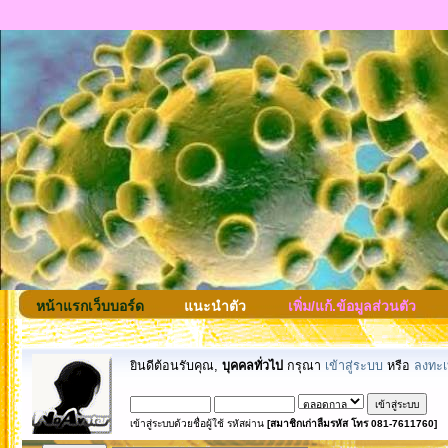
หน้าแรกเว็บบอร์ด
แนะนำตัว
เพิ่ม/แก้.ข้อมูลส่วนตัว
ยินดีต้อนรับคุณ,
บุคคลทั่วไป
กรุณา
เข้าสู่ระบบ
หรือ
ลงทะเ
เข้าสู่ระบบด้วยชื่อผู้ใช้ รหัสผ่าน
[สมาชิกเก่าลืมรหัส โทร 081-7611760]