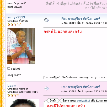
“สิ่งที่ล้ำค่าที่สุดในใต้หล้า ทั้งมิใช่ชื
คณะ: "ครุศาสตร์"
กระทู้: 26,927
อย่าได้สร้างคว
suriya2513
Re: นายสุริยา ทัศนียานนท์
Cmadong ชั้นเซียน
«
ตอบ #3001 เมื่อ:
11 ตุลาคม 2553, 17:4
คงหนีไม่ออกแหละครับ
ออฟไลน์
กระทู้: 9,457
[โบราณคดี]จุดกำเนิดเริ่มต้นของ cmadong.com by : มานพ กล
Leam
Re: นายสุริยา ทัศนียานนท์
Cmadong Member
«
ตอบ #3002 เมื่อ:
11 ตุลาคม 2553, 21:1
Cmadong อภิมหาอมตะเซียน
อ้างถึง
ข้อความของ
suriya2513
เมื่อ 11 ตุลาค
คงหนีไม่ออกแหละครับ