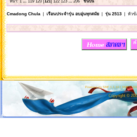
หน้า:
1
...
119
120
[
121
]
122
123
...
206
ขึ้นบน
Cmadong Chula
|
เรือนประจำรุ่น อบอุ่นทุกสมัย
|
รุ่น 2513
| หัวข้
Powered by SMF 1.1.10
|
SMF © 200
Copyright © 20