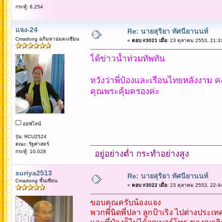
กระทู้: 6,254
แจง-24
Re: นายสุริยา ทัศนียานนท์
Cmadong อภิมหาอมตะเซียน
«
ตอบ #3021 เมื่อ:
23 ตุลาคม 2553, 21:3
ได้ข่าวน้ำท่วมทัพทัน
หวังว่าพี่ป๋องและเรือนไทยหลังงาม 
คุณพระคุ้มครองค่ะ
ออฟไลน์
รุ่น: RCU2524
คณะ: รัฐศาสตร์
กระทู้: 10,028
อยู่อย่างต่ำ กระทำอย่างสูง
suriya2513
Re: นายสุริยา ทัศนียานนท์
Cmadong ชั้นเซียน
«
ตอบ #3022 เมื่อ:
23 ตุลาคม 2553, 22:4
ขอบคุณครับน้องแจง
พวกพี่นิดพี่ปลา ลูกป้าเริง ไปต่างประ