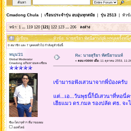
Cmadong Chula
|
เรือนประจำรุ่น อบอุ่นทุกสมัย
|
รุ่น 2513
| หัวข้
หน้า:
1
...
119
120
[
121
]
122
123
...
206
ลงล่าง
ผู้เขียน
หัวข้อ: นายสุริยา ทัศนียานนท์ >กาลครั้งหนึ
0 สมาชิก และ 7 บุคคลทั่วไป กำลังดูหัวข้อนี้
หนุน'21
Re: นายสุริยา ทัศนียานนท์
Global Moderator
«
ตอบ #3000 เมื่อ:
11 ตุลาคม 2553, 11:2
Cmadong อภิมหาอมตะเซียน
เข้ามารอฟังเสวนาจากพี่ป๋องครับ
แต่...เอ...วันพุธนี้ก็มีเสวนาที่หอนี่ค
เฮียแมว ดร.กมล รองปลัด ศธ. จะไปค
ซีมะโด่ง'จุฬาฯ ที่มาของผม
ออฟไลน์