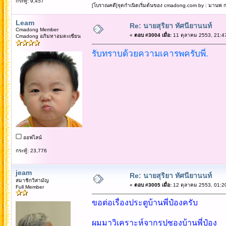
กระทู้: 9,457
[โบราณคดี]จุดกำเนิดเริ่มต้นของ cmadong.com by : มานพ กล
Leam
Re: นายสุริยา ทัศนียานนท์
Cmadong Member
«
ตอบ #3004 เมื่อ:
11 ตุลาคม 2553, 21:4
Cmadong อภิมหาอมตะเซียน
รับทราบด้วยความเคารพครับพี่.
ออฟไลน์
กระทู้: 23,776
jeam
Re: นายสุริยา ทัศนียานนท์
สมาชิกวิสามัญ
«
ตอบ #3005 เมื่อ:
12 ตุลาคม 2553, 01:2
Full Member
ขอต่อเรื่องประตูบ้านพี่ป๋องครับ
ผมมาวิเคราะห์จากรูปชองบ้านพี่ป๋อง