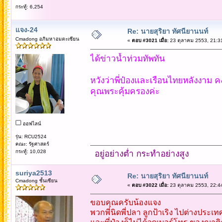
กระทู้: 6,254
แจง-24
Re: นายสุริยา ทัศนียานนท์
Cmadong อภิมหาอมตะเซียน
«
ตอบ #3021 เมื่อ:
23 ตุลาคม 2553, 21:3
ได้ข่าวน้ำท่วมทัพทัน
หวังว่าพี่ป๋องและเรือนไทยหลังงาม 
คุณพระคุ้มครองค่ะ
ออฟไลน์
รุ่น: RCU2524
คณะ: รัฐศาสตร์
กระทู้: 10,028
อยู่อย่างต่ำ กระทำอย่างสูง
suriya2513
Re: นายสุริยา ทัศนียานนท์
Cmadong ชั้นเซียน
«
ตอบ #3022 เมื่อ:
23 ตุลาคม 2553, 22:4
ขอบคุณครับน้องแจง
พวกพี่นิดพี่ปลา ลูกป้าเริง ไปต่างประ