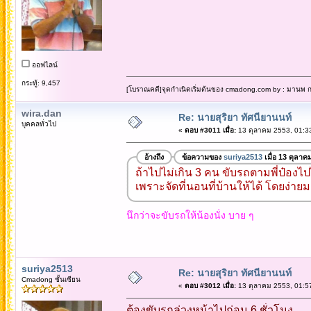
ออฟไลน์
กระทู้: 9,457
[โบราณคดี]จุดกำเนิดเริ่มต้นของ cmadong.com by : มานพ กล
wira.dan
Re: นายสุริยา ทัศนียานนท์
บุคคลทั่วไป
«
ตอบ #3011 เมื่อ:
13 ตุลาคม 2553, 01:3
อ้างถึง
ข้อความของ
suriya2513
เมื่อ 13 ตุลาค
ถ้าไปไม่เกิน 3 คน ขับรถตามพี่ป๋องไป
เพราะจัดที่นอนที่บ้านให้ได้ โดยง่าย
นึกว่าจะขับรถให้น้องนั่ง บาย ๆ
suriya2513
Re: นายสุริยา ทัศนียานนท์
Cmadong ชั้นเซียน
«
ตอบ #3012 เมื่อ:
13 ตุลาคม 2553, 01:5
ต้องขับรถล่วงหน้าไปก่อน 6 ชั่วโมง