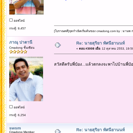
ออฟไลน์
กระทู้: 9,457
[โบราณคดี]จุดกำเนิดเริ่มต้นของ cmadong.com by : มานพ กล
ภาณุ ปาตานี
Re: นายสุริยา ทัศนียานนท์
Cmadong ชั้นเซียน
«
ตอบ #3008 เมื่อ:
12 ตุลาคม 2553, 19:5
สวัสดีครับพี่ป๋อง...แล้วตกลงจะพาไปบ้านพี่ป๋อ
ออฟไลน์
กระทู้: 6,254
swsm
Re: นายสุริยา ทัศนียานนท์
Cmadong Member