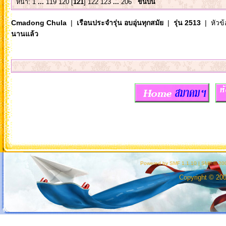
หน้า:
1
...
119
120
[
121
]
122
123
...
206
ขึ้นบน
Cmadong Chula
|
เรือนประจำรุ่น อบอุ่นทุกสมัย
|
รุ่น 2513
| หัวข้
นานแล้ว
Powered by SMF 1.1.10
|
SMF © 200
Copyright © 20