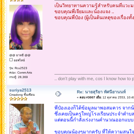
เป็นวิทยาทานความรู้สำหรับคนที่แวะมา
ขอบคุณพี่เจียมและน้องแจง ..
ขอบคุณพี่ป๋อง (ผู้เป็นต้นเหตุของเรื่องทั้
@@ ยาหยี @@
ออฟไลน์
รุ่น: Rcu2523
คณะ: Comm Arts
กระทู้: 28,369
.. don't play with me, cos I know how to pl
suriya2513
Re: นายสุริยา ทัศนียานนท์
Cmadong ชั้นเซียน
«
ตอบ #3007 เมื่อ:
12 ตุลาคม 2553, 10:4
พี่ป๋องเองก็ได้ข้อมูลมาพอสมควร จาก
ซึ่งเคยเป็นครูใหญ่โรงเรียนประจำตำ
แต่ตอนนี้กำลังเร่งงานคำนวณออกแบบอ
ขอบคุณน้องๆมากครับ ที่ให้ความสนใ