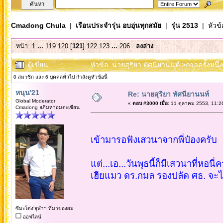
Cmadong Chula
|
เรือนประจำรุ่น อบอุ่นทุกสมัย
|
รุ่น 2513
| หัวข้
หน้า:
1
...
119
120
[
121
]
122
123
...
206
ลงล่าง
ผู้เขียน
หัวข้อ: นายสุริยา ทัศนียานนท์ >กาลครั้งหนึ
0 สมาชิก และ 6 บุคคลทั่วไป กำลังดูหัวข้อนี้
หนุน'21
Re: นายสุริยา ทัศนียานนท์
Global Moderator
«
ตอบ #3000 เมื่อ:
11 ตุลาคม 2553, 11:2
Cmadong อภิมหาอมตะเซียน
เข้ามารอฟังเสวนาจากพี่ป๋องครับ
แต่...เอ...วันพุธนี้ก็มีเสวนาที่หอนี่ค
เฮียแมว ดร.กมล รองปลัด ศธ. จะไปค
ซีมะโด่ง'จุฬาฯ ที่มาของผม
ออฟไลน์