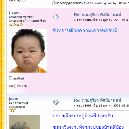
กระทู้: 9,457
[โบราณคดี]จุดกำเนิดเริ่มต้นของ cmadong.com by : มานพ กล
Leam
Re: นายสุริยา ทัศนียานนท์
Cmadong Member
«
ตอบ #3004 เมื่อ:
11 ตุลาคม 2553, 21:4
Cmadong อภิมหาอมตะเซียน
รับทราบด้วยความเคารพครับพี่.
ออฟไลน์
กระทู้: 23,776
jeam
Re: นายสุริยา ทัศนียานนท์
สมาชิกวิสามัญ
«
ตอบ #3005 เมื่อ:
12 ตุลาคม 2553, 01:2
Full Member
ขอต่อเรื่องประตูบ้านพี่ป๋องครับ
ผมมาวิเคราะห์จากรูปชองบ้านพี่ป๋อง