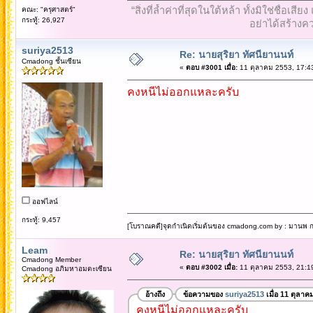
“สิ่งที่ล้ำค่าที่สุดในใต้หล้า ทั้งมิใช่ชื
คณะ: "ครุศาสตร์"
กระทู้: 26,927
อย่าได้สร้างคว
suriya2513
Re: นายสุริยา ทัศนียานนท์
Cmadong ชั้นเซียน
«
ตอบ #3001 เมื่อ:
11 ตุลาคม 2553, 17:4
คงหนีไม่ออกแหละครับ
ออฟไลน์
กระทู้: 9,457
[โบราณคดี]จุดกำเนิดเริ่มต้นของ cmadong.com by : มานพ กล
Leam
Re: นายสุริยา ทัศนียานนท์
Cmadong Member
«
ตอบ #3002 เมื่อ:
11 ตุลาคม 2553, 21:1
Cmadong อภิมหาอมตะเซียน
อ้างถึง
ข้อความของ
suriya2513
เมื่อ 11 ตุลาค
คงหนีไม่ออกแหละครับ