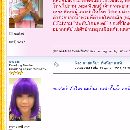
และพี่ป๋องก็ไม่ได้จดเบอร์โทร.ของญาติค
โทร.ไปถาม เหยง พิเชษฐ์ เจ้ากรมพยา
เหยง พิเชษฐ์ แนะนำให้โทร.ไปถามตำรว
ตำรวจบอกน้ำท่วมที่ตำบลโคกหม้อ (หมู่
ยังไม่ท่วม "ทัพทันโฮมสเตย์" ของพี่ป๋อง
อยากกลับไปเฝ้าบ้านอยู่เหมือนกัน แต่ง
ออฟไลน์
กระทู้: 9,457
[โบราณคดี]จุดกำเนิดเริ่มต้นของ cmadong.com by : มานพ กล
swsm
Re: นายสุริยา ทัศนียานนท์
Cmadong Member
«
ตอบ #3023 เมื่อ:
23 ตุลาคม 2553, 22:5
Cmadong อภิมหาอมตะเซียน
ขอส่งกำลังใจร่วมเป็นกำแพงกั้นน้ำค่ะพี่
@@ ยาหยี @@