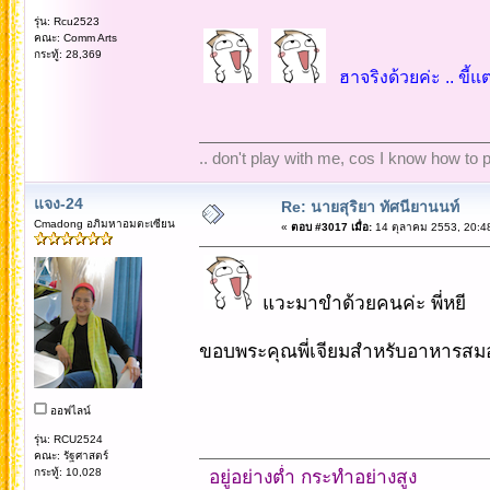
รุ่น: Rcu2523
คณะ: Comm Arts
กระทู้: 28,369
ฮาจริงด้วยค่ะ .. ขี้แ
.. don't play with me, cos I know how to pl
แจง-24
Re: นายสุริยา ทัศนียานนท์
Cmadong อภิมหาอมตะเซียน
«
ตอบ #3017 เมื่อ:
14 ตุลาคม 2553, 20:4
แวะมาขำด้วยคนค่ะ พี่หยี
ขอบพระคุณพี่เจียมสำหรับอาหารสมอ
ออฟไลน์
รุ่น: RCU2524
คณะ: รัฐศาสตร์
กระทู้: 10,028
อยู่อย่างต่ำ กระทำอย่างสูง