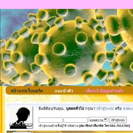
หน้าแรกเว็บบอร์ด
แนะนำตัว
เพิ่ม/แก้.ข้อมูลส่วนตัว
ยินดีต้อนรับคุณ,
บุคคลทั่วไป
กรุณา
เข้าสู่ระบบ
หรือ
ลงทะเ
เข้าสู่ระบบด้วยชื่อผู้ใช้ รหัสผ่าน
[สมาชิกเก่าลืมรหัส โทร 081-7611760]