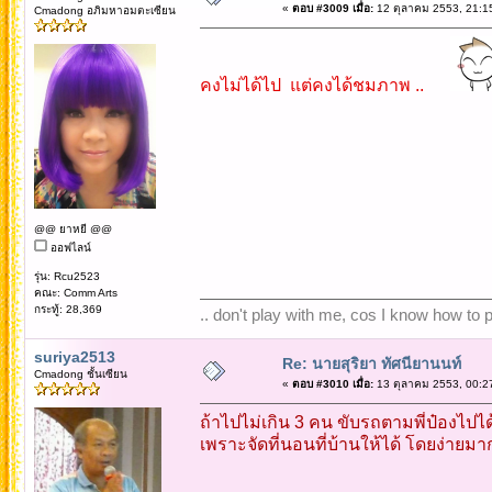
«
ตอบ #3009 เมื่อ:
12 ตุลาคม 2553, 21:1
Cmadong อภิมหาอมตะเซียน
คงไม่ได้ไป แต่คงได้ชมภาพ ..
@@ ยาหยี @@
ออฟไลน์
รุ่น: Rcu2523
คณะ: Comm Arts
กระทู้: 28,369
.. don't play with me, cos I know how to pl
suriya2513
Re: นายสุริยา ทัศนียานนท์
Cmadong ชั้นเซียน
«
ตอบ #3010 เมื่อ:
13 ตุลาคม 2553, 00:2
ถ้าไปไม่เกิน 3 คน ขับรถตามพี่ป๋องไปได
เพราะจัดที่นอนที่บ้านให้ได้ โดยง่ายมา