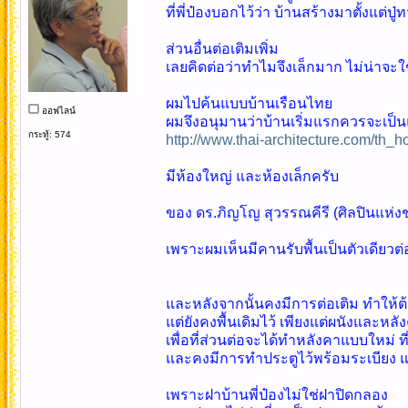
ที่พี่ป๋องบอกไว้ว่า บ้านสร้างมาตั้งแ
ส่วนอื่นต่อเติมเพิ่ม
เลยคิดต่อว่าทำไมจึงเล็กมาก ไม่น่าจะใช่
ผมไปค้นแบบบ้านเรือนไทย
ออฟไลน์
ผมจึงอนุมานว่าบ้านเริ่มแรกควรจะเป็
กระทู้: 574
http://www.thai-architecture.com/th_
มีห้องใหญ่ และห้องเล็กครับ
ของ ดร.ภิญโญ สุวรรณคีรี (ศิลปินแห่งช
เพราะผมเห็นมีคานรับพื้นเป็นตัวเดียวต่อเ
และหลังจากนั้นคงมีการต่อเติม ทำให้ต้
แต่ยังคงพื้นเดิมไว้ เพียงแต่ผนังและหลัง
เพื่อที่ส่วนต่อจะได้ทำหลังคาแบบใหม
และคงมีการทำประตูไว้พร้อมระเบียง แต่
เพราะฝาบ้านพี่ป๋องไม่ใช่ฝาปิดกลอง