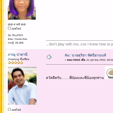
@@ ยาหยี @@
ออฟไลน์
รุ่น: Rcu2523
คณะ: Comm Arts
กระทู้: 28,369
.. don't play with me, cos I know how to pl
ภาณุ ปาตานี
Re: นายสุริยา ทัศนียานนท์
Cmadong ชั้นเซียน
«
ตอบ #3020 เมื่อ:
21 ตุลาคม 2553, 06:0
สวัสดีครับ........พี่ป๋องและพี่น้องทุกท่าน
ออฟไลน์