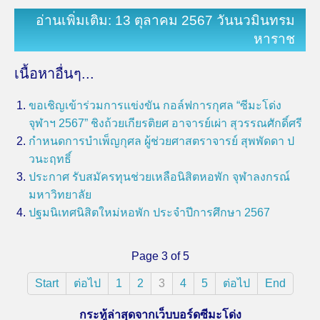
อ่านเพิ่มเติม: 13 ตุลาคม 2567 วันนวมินทรม
หาราช
เนื้อหาอื่นๆ...
ขอเชิญเข้าร่วมการแข่งขัน กอล์ฟการกุศล “ซีมะโด่ง
จุฬาฯ 2567” ชิงถ้วยเกียรติยศ อาจารย์เผ่า สุวรรณศักดิ์ศรี
กำหนดการบำเพ็ญกุศล ผู้ช่วยศาสตราจารย์ สุพพัดดา ป
วนะฤทธิ์
ประกาศ รับสมัครทุนช่วยเหลือนิสิตหอพัก จุฬาลงกรณ์
มหาวิทยาลัย
ปฐมนิเทศนิสิตใหม่หอพัก ประจำปีการศึกษา 2567
Page 3 of 5
Start
ต่อไป
1
2
3
4
5
ต่อไป
End
กระทู้ล่าสุดจากเว็บบอร์ดซีมะโด่ง