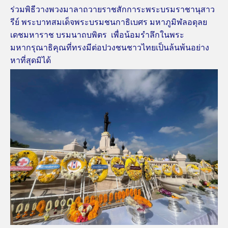
ร่วมพิธีวางพวงมาลาถวายราชสักการะพระบรมราชานุสาว
รีย์ พระบาทสมเด็จพระบรมชนกาธิเบศร มหาภูมิฬลอดุลย
เดชมหาราช บรมนาถบพิตร เพื่อน้อมรำลึกในพระ
มหากรุณาธิคุณที่ทรงมีต่อปวงชนชาวไทยเป็นล้นพ้นอย่าง
หาที่สุดมิได้