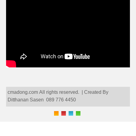
cmadong.com All rights reserved. | Created By
Ditthanan Sasen 089 776 4450