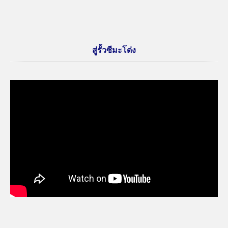
สู่รั้วซีมะโด่ง