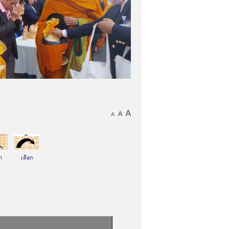
า
เลือก