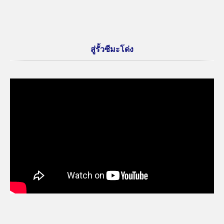
สู่รั้วซีมะโด่ง