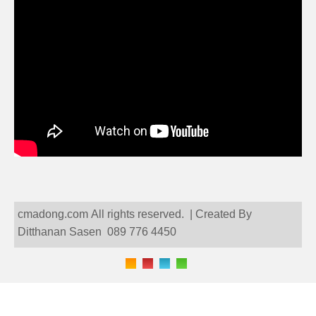
cmadong.com All rights reserved. | Created By
Ditthanan Sasen 089 776 4450