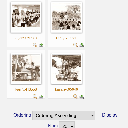
kaj3i5-05b9d7
karj3j-21ac8b
karj7x-f43558
kasajs-c05040
Ordering
Display
Num