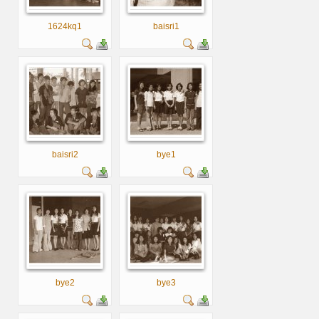
1624kq1
baisri1
baisri2
bye1
bye2
bye3