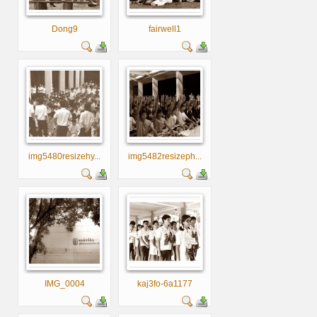
Dong9
fairwell1
img5480resizehy...
img5482resizeph...
IMG_0004
kaj3fo-6a1177