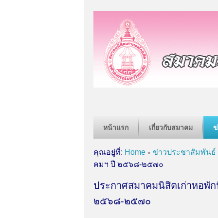
หน้าแรก
เกี่ยวกับสมาคม
ข
คุณอยู่ที่:
Home
ข่าวประชาสัมพันธ์
คมฯ ปี ๒๕๖๘-๒๕๗๐
ประกาศสมาคมนิสิตเก่าหอพักน
๒๕๖๘-๒๕๗๐