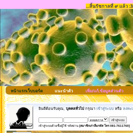
หน้าแรกเว็บบอร์ด
แนะนำตัว
เพิ่ม/แก้.ข้อมูลส่วนตัว
ยินดีต้อนรับคุณ,
บุคคลทั่วไป
กรุณา
เข้าสู่ระบบ
หรือ
ลงทะเ
เข้าสู่ระบบด้วยชื่อผู้ใช้ รหัสผ่าน
[สมาชิกเก่าลืมรหัส โทร 081-7611760]