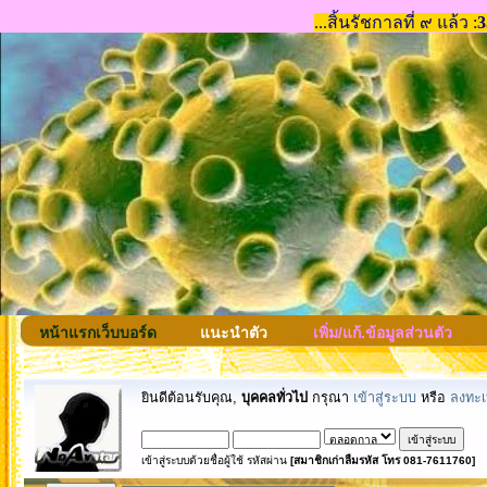
หน้าแรกเว็บบอร์ด
แนะนำตัว
เพิ่ม/แก้.ข้อมูลส่วนตัว
ยินดีต้อนรับคุณ,
บุคคลทั่วไป
กรุณา
เข้าสู่ระบบ
หรือ
ลงทะเ
เข้าสู่ระบบด้วยชื่อผู้ใช้ รหัสผ่าน
[สมาชิกเก่าลืมรหัส โทร 081-7611760]