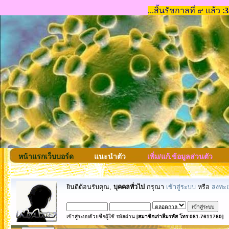
หน้าแรกเว็บบอร์ด
แนะนำตัว
เพิ่ม/แก้.ข้อมูลส่วนตัว
ยินดีต้อนรับคุณ,
บุคคลทั่วไป
กรุณา
เข้าสู่ระบบ
หรือ
ลงทะเ
เข้าสู่ระบบด้วยชื่อผู้ใช้ รหัสผ่าน
[สมาชิกเก่าลืมรหัส โทร 081-7611760]