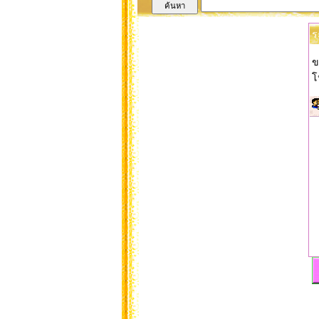
ร
ข
โ