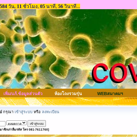
เพิ่ม/แก้.ข้อมูลส่วนตัว
ห้องโถงรวมรุ่น
WEBสมาคมฯ
ป
กรุณา
เข้าสู่ระบบ
หรือ
ลงทะเบียน
มาชิกเก่าลืมรหัส โทร 081-7611760]