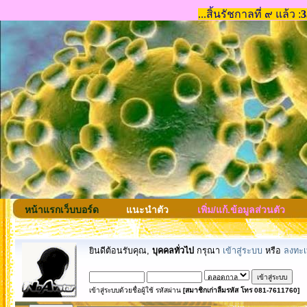
หน้าแรกเว็บบอร์ด
แนะนำตัว
เพิ่ม/แก้.ข้อมูลส่วนตัว
ยินดีต้อนรับคุณ,
บุคคลทั่วไป
กรุณา
เข้าสู่ระบบ
หรือ
ลงทะเ
เข้าสู่ระบบด้วยชื่อผู้ใช้ รหัสผ่าน
[สมาชิกเก่าลืมรหัส โทร 081-7611760]