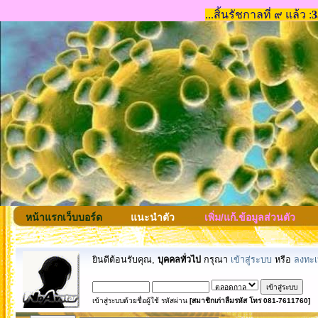
หน้าแรกเว็บบอร์ด
แนะนำตัว
เพิ่ม/แก้.ข้อมูลส่วนตัว
ยินดีต้อนรับคุณ,
บุคคลทั่วไป
กรุณา
เข้าสู่ระบบ
หรือ
ลงทะเ
เข้าสู่ระบบด้วยชื่อผู้ใช้ รหัสผ่าน
[สมาชิกเก่าลืมรหัส โทร 081-7611760]