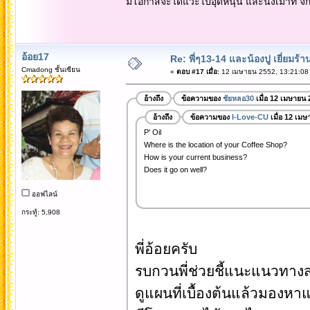
มีโอกาสจะได้แวะไปอุดหนุน และนั่งเม๊าท์ จั๊
อ้อย17
Re: พี่ๆ13-14 และน้องปู เยี่ยมร้
Cmadong ชั้นเซียน
«
ตอบ #17 เมื่อ:
12 เมษายน 2552, 13:21:08
อ้างถึง
ข้อความของ
ชัยหลอ30
เมื่อ 12 เมษายน 
อ้างถึง
ข้อความของ
I-Love-CU
เมื่อ 12 เม
P' Oil
Where is the location of your Coffee Shop?
How is your current business?
Does it go on well?
ออฟไลน์
กระทู้: 5,908
พี่อ้อยครับ
รบกวนพี่ช่วยชี้แนะแนวทางส
ดูแผนที่เบื้องต้นแล้วมองหา