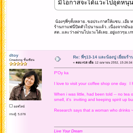
มีโอกาสจะได้แวะไปอุดหนุน แ
น้องๆพี่ๆทั้งหลาย..ขอประกาศให้แซบ..เอ๊ย ท
ร้านกาแฟนี่ปิดตัวไปนานแล้ว..เนื่องจากมันอยู
สด..และว่างผ่านไปแวะได้เลย..อยู่แถวๆม.เกษ
dtoy
Re: พี่ๆ13-14 และน้องปู เยี่ยมร้
Cmadong ชั้นเซียน
«
ตอบ #18 เมื่อ:
12 เมษายน 2552, 15:26:34
P'Oy ka
I love to visit your coffee shop one day. I 
When i was little, had been told -- no tea
smell, it's inviting and keeping spirit up b
ออฟไลน์
Research says that a woman who drinks ~3 
กระทู้: 5,076
Live Your Dream