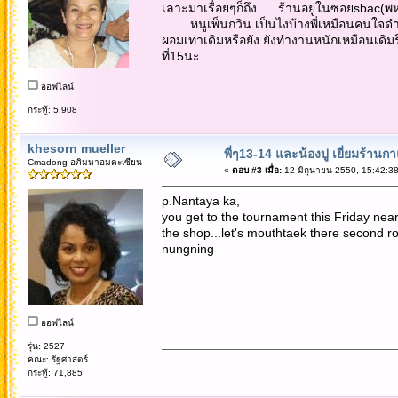
เลาะมาเรื่อยๆก็ถึง ร้านอยู่ในซอยsbac(พห
หนูเพ็นกวิน เป็นไงบ้างพี่เหมือนคนใจดำที่
ผอมเท่าเดิมหรือยัง ยังทำงานหนักเหมือนเดิม
ที่15นะ
ออฟไลน์
กระทู้: 5,908
khesorn mueller
พี่ๆ13-14 และน้องปู เยี่ยมร้านก
Cmadong อภิมหาอมตะเซียน
«
ตอบ #3 เมื่อ:
12 มิถุนายน 2550, 15:42:38
p.Nantaya ka,
you get to the tournament this Friday nea
the shop...let's mouthtaek there second r
nungning
ออฟไลน์
รุ่น: 2527
คณะ: รัฐศาสตร์
กระทู้: 71,885