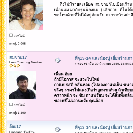
ถึงไม่มีรายละเอียด สมชายก็ไปเยือนร้านมา
เพื่อนแม่ มากับรุ่นน้องแม่..) เสียดาย..ที่ไ
ขอโทษด้วยที่ไม่ได้อยู่ต้อนรับ คราวหน้าอย่าลื
ออฟไลน์
กระทู้: 5,908
สมชาย17
พี่ๆ13-14 และน้องปู เยี่ยมร้านก
Hero Cmadong Member
«
ตอบ #8 เมื่อ:
30 มิถุนายน 2550, 15:54:23
เพื่อน อ้อย
ถ้ามีโอกาส จะแวะไปใหม่
กาแฟ รสดี กลิ่นหอม (ไปลองกาแฟเย็น ขนาด
จริงๆ ราคาไม่แพง(ถือว่าถูกมากด้วย ถ้าเทีย
คราวหน้า จะ ชิม กาแฟร้อน จะได้ลิ้มทั้งกลิ
ของฟรีไม่เอานะจ๊ะ คุณอ้อย
ออฟไลน์
กระทู้: 1,300
อ้อย17
พี่ๆ13-14 และน้องปู เยี่ยมร้านก
Cmadong ชั้นเซียน
«
ตอบ #9 เมื่อ:
02 กรกฎาคม 2550, 11:42:2