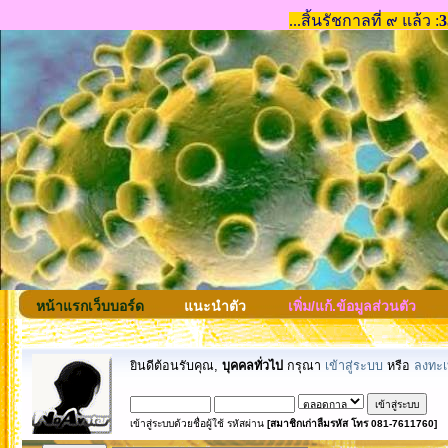
หน้าแรกเว็บบอร์ด
แนะนำตัว
เพิ่ม/แก้.ข้อมูลส่วนตัว
ยินดีต้อนรับคุณ,
บุคคลทั่วไป
กรุณา
เข้าสู่ระบบ
หรือ
ลงทะเ
เข้าสู่ระบบด้วยชื่อผู้ใช้ รหัสผ่าน
[สมาชิกเก่าลืมรหัส โทร 081-7611760]