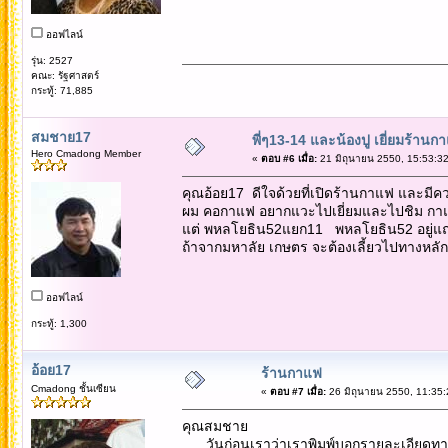
ออฟไลน์
รุ่น: 2527
คณะ: รัฐศาสตร์
กระทู้: 71,885
สมชาย17
พี่ๆ13-14 และน้องปู เยี่ยมร้านก
Hero Cmadong Member
«
ตอบ #6 เมื่อ:
21 มิถุนายน 2550, 15:53:32
คุณอ้อย17 ดีใจด้วยที่เปิดร้านกาแฟ และมีควา
ผม คอกาแฟ อยากแวะไปเยี่ยมและไปชิม กาแ
แต่ พหลโยธิน52แยก11 พหลโยธิน52 อยู่แถวไ
ถ้าจากมหาลัย เกษตร จะต้องเลี้ยวไปทางหลัก
ออฟไลน์
กระทู้: 1,300
อ้อย17
ร้านกาแฟ
Cmadong ชั้นเซียน
«
ตอบ #7 เมื่อ:
26 มิถุนายน 2550, 11:35:
คุณสมชาย
วันก่อนเราว่าเราพิมพ์บอกรายละเอียดทางไ