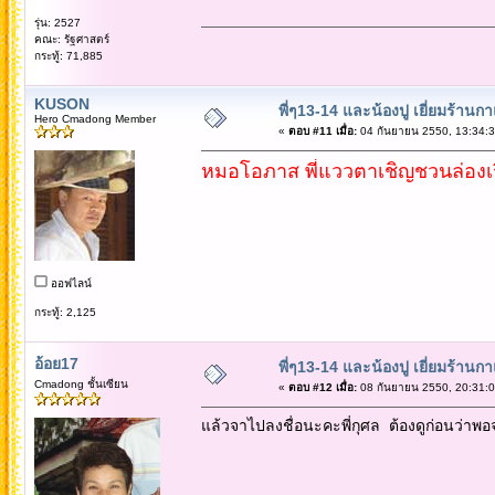
รุ่น: 2527
คณะ: รัฐศาสตร์
กระทู้: 71,885
KUSON
พี่ๆ13-14 และน้องปู เยี่ยมร้านก
Hero Cmadong Member
«
ตอบ #11 เมื่อ:
04 กันยายน 2550, 13:34:3
หมอโอภาส พี่แววตาเชิญชวนล่องเร
ออฟไลน์
กระทู้: 2,125
อ้อย17
พี่ๆ13-14 และน้องปู เยี่ยมร้านก
Cmadong ชั้นเซียน
«
ตอบ #12 เมื่อ:
08 กันยายน 2550, 20:31:0
แล้วจาไปลงชื่อนะคะพี่กุศล ต้องดูก่อนว่าพอจ