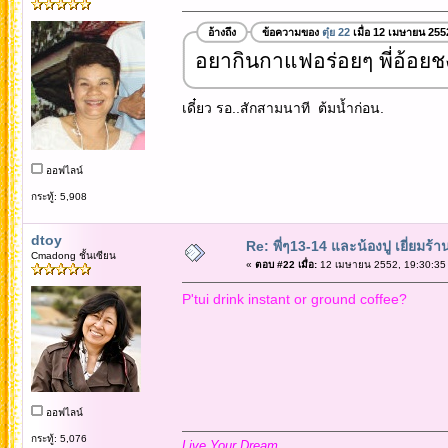
อ้างถึง
ข้อความของ
ตุ๋ย 22
เมื่อ 12 เมษายน 255
อยากินกาแฟอร่อยๆ พี่อ้อย
เดี๋ยว รอ..สักสามนาที ต้มน้ำก่อน.
ออฟไลน์
กระทู้: 5,908
dtoy
Re: พี่ๆ13-14 และน้องปู เยี่ยมร้
Cmadong ชั้นเซียน
«
ตอบ #22 เมื่อ:
12 เมษายน 2552, 19:30:35
P'tui drink instant or ground coffee?
ออฟไลน์
กระทู้: 5,076
Live Your Dream