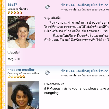
อ้อย17
พี่ๆ13-14 และน้องปู เยี่ยมร้านก
Cmadong ชั้นเซียน
«
ตอบ #4 เมื่อ:
12 มิถุนายน 2550, 16:06:07
หนุงหนิงจ๊ะ
พี่จะพยายามทำตามคำแนะนำของน้องนะ ไม่รุว
ไปอยู่ที่สนาม คอยตามคนให้ไปเม้าท์แตกที่ร้
เบียร์หรือเหล้าบ้าง กับก็จะมีแค่สลัดและแซ
พี่อยากให้บริการที่ประทับใจ อยากทำอาหาร
สักวัน สองวัน จะได้เตรียมอาหารอื่นไว้ด้วย 
ออฟไลน์
กระทู้: 5,908
khesorn mueller
พี่ๆ13-14 และน้องปู เยี่ยมร้านก
Cmadong อภิมหาอมตะเซียน
«
ตอบ #5 เมื่อ:
15 มิถุนายน 2550, 00:41:18
P.Nantaya ka,
if P.Prapasri visits your shop.please take
nungning