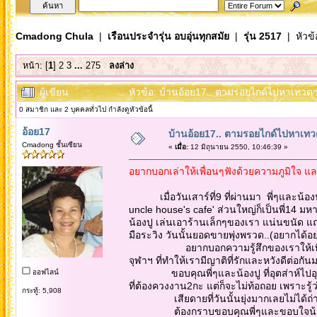
Cmadong Chula
|
เรือนประจำรุ่น อบอุ่นทุกสมัย
|
รุ่น 2517
| หัวข้
หน้า: [
1
]
2
3
...
275
ลงล่าง
ผู้เขียน
หัวข้อ: บ้านอ้อย17.. ตามรอยไกด์ไปหาเทวดาที่
0 สมาชิก และ 2 บุคคลทั่วไป กำลังดูหัวข้อนี้
อ้อย17
บ้านอ้อย17.. ตามรอยไกด์ไปหาเทวดาที
Cmadong ชั้นเซียน
«
เมื่อ:
12 มิถุนายน 2550, 10:46:39 »
อยากบอกเล่าให้เพื่อนๆฟังด้วยความภูมิใจ แล
เมื่อวันเสาร์ที่9 ที่ผ่านมา พี่ๆและน้อง
uncle house's cafe' ส่วนใหญ่ก็เป็นพี่14 มหาอำนาจ
น้องปู เล่นเอาร้านเล็กๆของเรา แน่นขนัด แถ
มือระวิง วันนั้นยอดขายพุ่งพรวด..(อยากได้อย่า
อยากบอกความรู้สึกของเราให้เพื่อนๆ และพี
จุฬาฯ ที่ทำให้เรามีญาติที่รักและหวังดีต่อ
ขอบคุณพี่ๆและน้องปู ที่อุตส่าห์ไปอุดหน
ออฟไลน์
ที่ต้องควงงาน2กะ แต่ก็จะไม่ท้อถอย เพราะรู้ว
กระทู้: 5,908
เสียดายที่วันนั้นยุ่งมากเลยไม่ได้ถ่ายรูปเ
ต้องกราบขอบคุณพี่ๆและขอบใจน้องที่ไปอุ