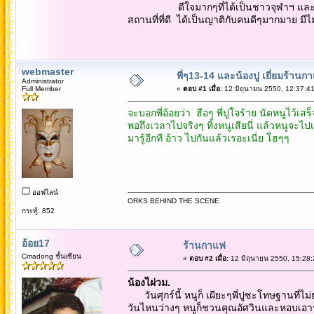
ดีใจมากๆที่ได้เป็นชาวจุฬาฯ และดีใจมากกว
สถานที่ที่ดี ได้เป็นญาติกับคนดีๆมากมาย มีไม่
webmaster
พี่ๆ13-14 และน้องปู เยี่ยมร้านก
Administrator
Full Member
«
ตอบ #1 เมื่อ:
12 มิถุนายน 2550, 12:37:41
จะบอกพี่อ้อยว่า ฮือๆ พี่ปูใจร้าย นัดหนูไว้เ
พอถึงเวลาไปจริงๆ ทิ้งหนูเสียนี่ แล้วหนูจะไปเ
มารู้อีกที อ้าว ไปกันแล้วเรอะเนี่ย โฮๆๆ
ออฟไลน์
ORKS BEHIND THE SCENE
กระทู้: 852
อ้อย17
ร้านกาแฟ
Cmadong ชั้นเซียน
«
ตอบ #2 เมื่อ:
12 มิถุนายน 2550, 15:28:
น้องไผ่วม.
วันศุกร์นี้ หนูก็ เผียะๆพี่ปูซะโทษฐานที่ไม
วันไหนว่างๆ หนูก็ชวนคุณอัศวินและหอบเอาหน