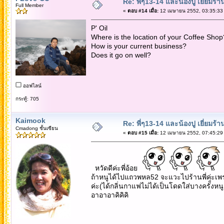
Re: พี่ๆ13-14 และน้องปู เยี่ยมร้
Full Member
«
ตอบ #14 เมื่อ:
12 เมษายน 2552, 03:35:33
P' Oil
Where is the location of your Coffee Shop
How is your current business?
Does it go on well?
ออฟไลน์
กระทู้: 705
Kaimook
Re: พี่ๆ13-14 และน้องปู เยี่ยมร้
Cmadong ชั้นเซียน
«
ตอบ #15 เมื่อ:
12 เมษายน 2552, 07:45:29
หวัดดีค่ะพี่อ้อย
ถ้าหนูได้ไปแถวพหล52 จะแวะไปร้านพี่ค่ะ
ค่ะ(ได้กลิ่นกาแฟไม่ได้เป็นโดดใส่บางครั็งหน
อาอาอาคิคิคิ