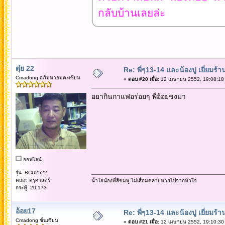
กลับบ้านเลย
ตุ๋ย 22
Re: พี่ๆ13-14 และน้องปู เยี่ยมร้
Cmadong อภิมหาอมตะเซียน
«
ตอบ #20 เมื่อ:
12 เมษายน 2552, 19:08:18
อยากินกาแฟอร่อยๆ พี่อ้อยชงมา
ออฟไลน์
รุ่น: RCU2522
คณะ: ครุศาสตร์
น้ำใจน้องพี่สีชมพู ไม่เสื่อมคลายหายไปจากหัวใจ
กระทู้: 20,173
อ้อย17
Re: พี่ๆ13-14 และน้องปู เยี่ยมร้
Cmadong ชั้นเซียน
«
ตอบ #21 เมื่อ:
12 เมษายน 2552, 19:10:30