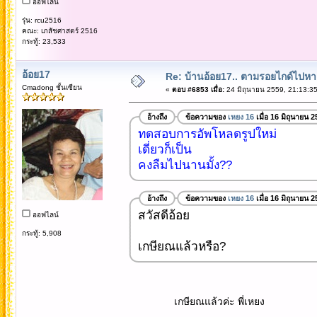
ออฟไลน์
รุ่น: rcu2516
คณะ: เภสัชศาสตร์ 2516
กระทู้: 23,533
อ้อย17
Re: บ้านอ้อย17.. ตามรอยไกด์ไปหาเทว
Cmadong ชั้นเซียน
«
ตอบ #6853 เมื่อ:
24 มิถุนายน 2559, 21:13:35
อ้างถึง
ข้อความของ
เหยง 16
เมื่อ 16 มิถุนายน 
ทดสอบการอัพโหลดรูปใหม่
เดี่ยวก็เป็น
คงลืมไปนานมั้ง??
อ้างถึง
ข้อความของ
เหยง 16
เมื่อ 16 มิถุนายน 
สวัสดีอ้อย
ออฟไลน์
กระทู้: 5,908
เกษียณแล้วหรือ?
เกษียณแล้วค่ะ พี่เหยง