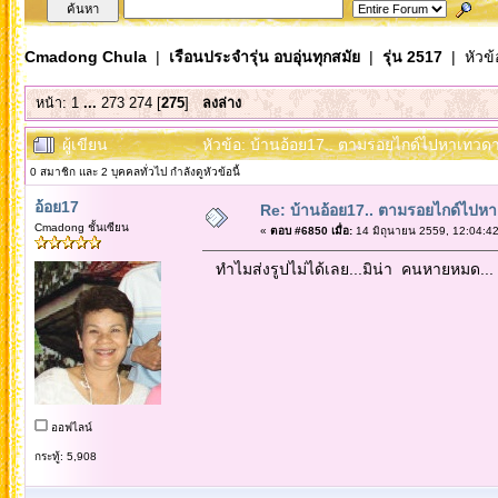
Cmadong Chula
|
เรือนประจำรุ่น อบอุ่นทุกสมัย
|
รุ่น 2517
| หัวข้
หน้า:
1
...
273
274
[
275
]
ลงล่าง
ผู้เขียน
หัวข้อ: บ้านอ้อย17.. ตามรอยไกด์ไปหาเทวดาที่
0 สมาชิก และ 2 บุคคลทั่วไป กำลังดูหัวข้อนี้
อ้อย17
Re: บ้านอ้อย17.. ตามรอยไกด์ไปหาเทว
Cmadong ชั้นเซียน
«
ตอบ #6850 เมื่อ:
14 มิถุนายน 2559, 12:04:42
ทำไมส่งรูปไม่ได้เลย...มิน่า คนหายหมด...
ออฟไลน์
กระทู้: 5,908