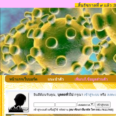
หน้าแรกเว็บบอร์ด
แนะนำตัว
เพิ่ม/แก้.ข้อมูลส่วนตัว
ยินดีต้อนรับคุณ,
บุคคลทั่วไป
กรุณา
เข้าสู่ระบบ
หรือ
ลงทะเ
เข้าสู่ระบบด้วยชื่อผู้ใช้ รหัสผ่าน
[สมาชิกเก่าลืมรหัส โทร 081-7611760]