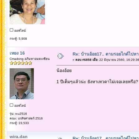
ออฟไลน์
กระทู้: 5,908
เหยง 16
Re: บ้านอ้อย17.. ตามรอยไกด์ไปหาเทว
Cmadong อภิมหาอมตะเซียน
«
ตอบ #6858 เมื่อ:
22 มิถุนายน 2560, 16:29:36
น้องอ้อย
1 ปีเต็มๆแล้วน่ะ ยังหาเทวดาไม่เจอเลยหรือ?
ออฟไลน์
รุ่น: rcu2516
คณะ: เภสัชศาสตร์ 2516
กระทู้: 23,533
wira.dan
Re: บ้านอ้อย17.. ตามรอยไกด์ไปหาเทว