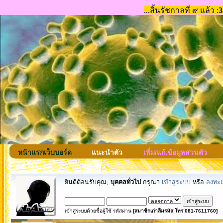
หน้าแรกเว็บบอร์ด
แนะนำตัว
เพิ่ม/แก้.ข้อมูลส่วนตัว
ยินดีต้อนรับคุณ,
บุคคลทั่วไป
กรุณา
เข้าสู่ระบบ
หรือ
ลงทะเ
เข้าสู่ระบบด้วยชื่อผู้ใช้ รหัสผ่าน
[สมาชิกเก่าลืมรหัส โทร 081-7611760]