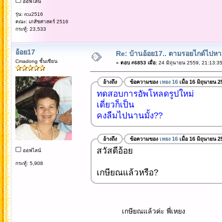
ออฟไลน์
รุ่น: rcu2516
คณะ: เภสัชศาสตร์ 2516
กระทู้: 23,533
อ้อย17
Re: บ้านอ้อย17.. ตามรอยไกด์ไปหาเทว
Cmadong ชั้นเซียน
«
ตอบ #6853 เมื่อ:
24 มิถุนายน 2559, 21:13:35
อ้างถึง
ข้อความของ
เหยง 16
เมื่อ 16 มิถุนายน 
ทดสอบการอัพโหลดรูปใหม่
เดี่ยวก็เป็น
คงลืมไปนานมั้ง??
อ้างถึง
ข้อความของ
เหยง 16
เมื่อ 16 มิถุนายน 
สวัสดีอ้อย
ออฟไลน์
กระทู้: 5,908
เกษียณแล้วหรือ?
เกษียณแล้วค่ะ พี่เหยง