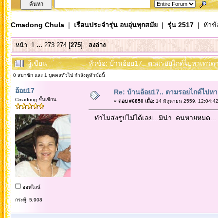
Cmadong Chula
|
เรือนประจำรุ่น อบอุ่นทุกสมัย
|
รุ่น 2517
| หัวข้
หน้า:
1
...
273
274
[
275
]
ลงล่าง
ผู้เขียน
หัวข้อ: บ้านอ้อย17.. ตามรอยไกด์ไปหาเทวดาที่
0 สมาชิก และ 1 บุคคลทั่วไป กำลังดูหัวข้อนี้
อ้อย17
Re: บ้านอ้อย17.. ตามรอยไกด์ไปหาเทว
Cmadong ชั้นเซียน
«
ตอบ #6850 เมื่อ:
14 มิถุนายน 2559, 12:04:42
ทำไมส่งรูปไม่ได้เลย...มิน่า คนหายหมด...
ออฟไลน์
กระทู้: 5,908