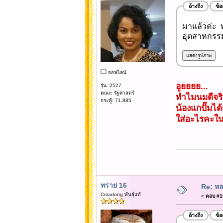
อ้างถึง
ข้
มาแล้วค่ะ ทั
อุตสาหกรรม
ออฟไลน์
อูยยยย...
รุ่น: 2527
คณะ: รัฐศาสตร์
ทำไมนมดีจริ
กระทู้: 71,885
น้องแกปั๊มได้
ใส่อะไรคะในร
ทราย 16
Re: หล
Cmadong พันธุ์แท้
«
ตอบ #10
อ้างถึง
ข้