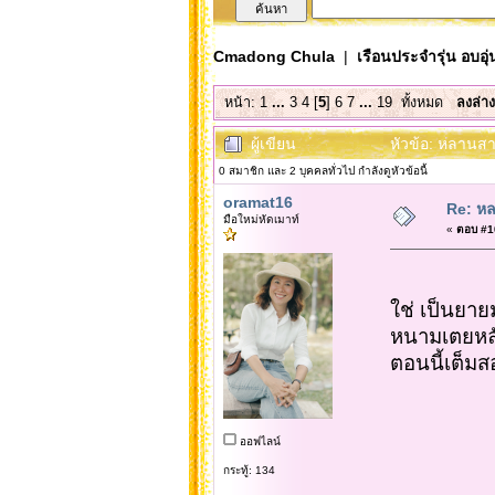
Cmadong Chula
|
เรือนประจำรุ่น อบอุ่
หน้า:
1
...
3
4
[
5
]
6
7
...
19
ทั้งหมด
ลงล่าง
ผู้เขียน
หัวข้อ: หลานสา
0 สมาชิก และ 2 บุคคลทั่วไป กำลังดูหัวข้อนี้
oramat16
Re: หล
มือใหม่หัดเมาท์
«
ตอบ #10
ใช่ เป็นยาย
หนามเตยหลัง
ตอนนี้เต็มส
ออฟไลน์
กระทู้: 134