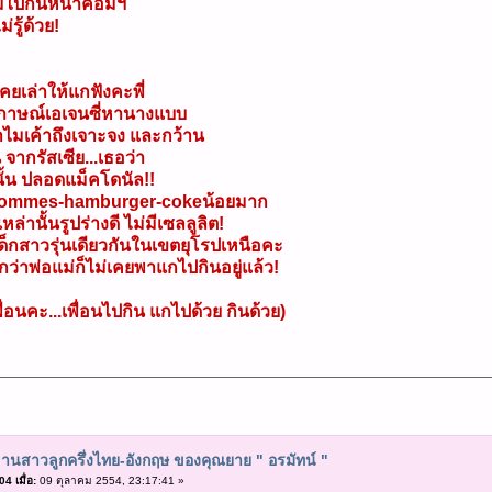
มไปกินหน้าคอมฯ
ม่รู้ด้วย!
เคยเล่าให้แกฟังคะพี่
มภาษณ์เอเจนซี่หานางแบบ
ทำไมเค้าถึงเจาะจง และกว้าน
 จากรัสเซีย...เธอว่า
นั้น ปลอดแม็คโดนัล!!
pommes-hamburger-cokeน้อยมาก
ล่านั้นรูปร่างดี ไม่มีเซลลูลิต!
ด็กสาวรุ่นเดียวกันในเขตยุโรปเหนือคะ
ว่าพ่อแม่ก็ไม่เคยพาแกไปกินอยู่แล้ว!
อนคะ...เพื่อนไปกิน แกไปด้วย กินด้วย)
านสาวลูกครึ่งไทย-อังกฤษ ของคุณยาย " อรมัทน์ "
4 เมื่อ:
09 ตุลาคม 2554, 23:17:41 »