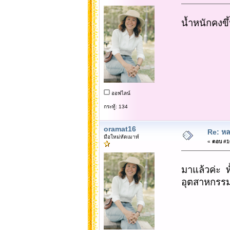
น้ำหนักคงข
ออฟไลน์
กระทู้: 134
oramat16
Re: หล
มือใหม่หัดเมาท์
«
ตอบ #10
มาแล้วค่ะ ทั
อุตสาหกรรม