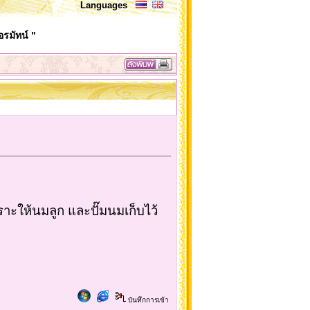
Languages
รมัทน์ "
าะให้นมลูก และปั๊มนมเก็บไว้
บันทึกการเข้า