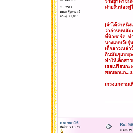
ว่าอย่านำขน
ม่ายงั้นน่องทู่ไ
รุ่น: 2527
คณะ: รัฐศาสตร์
กระทู้: 71,885
(จำได้ว่าหนิง
ว่าอ่านบทสั
ที่นิวยอร์ค 
นางแบบวัยรุ่น
เด็กสาวเหล่า
กินมันๆแบบ
ทำให้เด็กสาวเห
เธอเปรียบกะเ
พอบอกแก...แก
เกรงแกตามเพื่
oramat16
Re: หล
มือใหม่หัดเมาท์
«
ตอบ #10