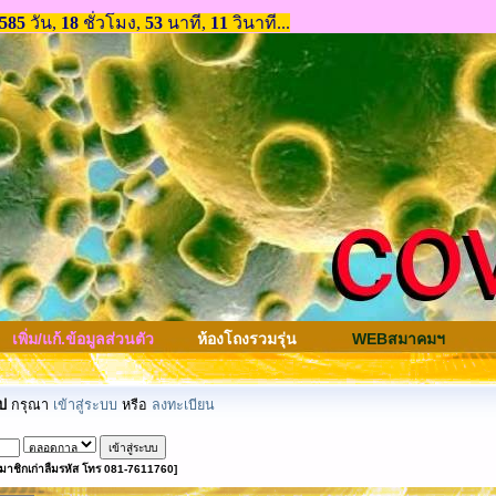
เพิ่ม/แก้.ข้อมูลส่วนตัว
ห้องโถงรวมรุ่น
WEBสมาคมฯ
ป
กรุณา
เข้าสู่ระบบ
หรือ
ลงทะเบียน
มาชิกเก่าลืมรหัส โทร 081-7611760]