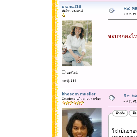
oramat16
Re: หล
มือใหม่หัดเมาท์
«
ตอบ #10
จะบอกอะไรให
ออฟไลน์
กระทู้: 134
khesorn mueller
Re: หล
Cmadong อภิมหาอมตะเซียน
«
ตอบ #10
อ้างถึง
ข้
ใช่ เป็นยาย