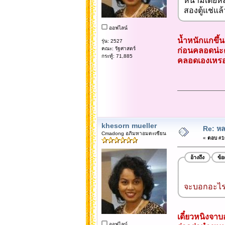
หนามเตยหลัง
สองตู้แช่แล
ออฟไลน์
น้ำหนักแกขึ้นม
รุ่น: 2527
คณะ: รัฐศาสตร์
ก่อนคลอดน่ะ
กระทู้: 71,885
คลอดเองเหรอพี
khesorn mueller
Re: หล
Cmadong อภิมหาอมตะเซียน
«
ตอบ #10
อ้างถึง
ข้
จะบอกอะไรใ
เดี๋ยวหนิงจา
ออฟไลน์