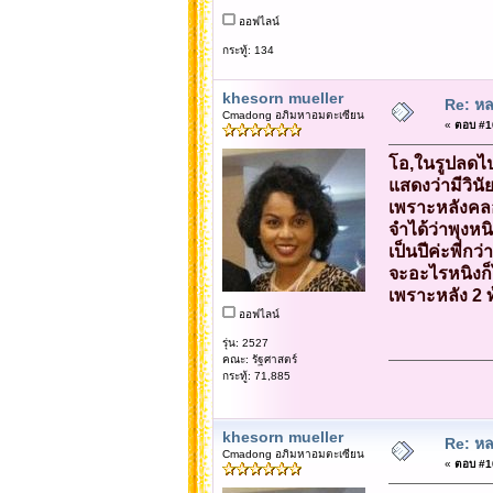
ออฟไลน์
กระทู้: 134
khesorn mueller
Re: หล
Cmadong อภิมหาอมตะเซียน
«
ตอบ #10
โอ,ในรูปลดไป
แสดงว่ามีวินั
เพราะหลังคล
จำได้ว่าพุงหน
เป็นปีค่ะพี่กว่า
จะอะไรหนิงก็ไ
เพราะหลัง 2 
ออฟไลน์
รุ่น: 2527
คณะ: รัฐศาสตร์
กระทู้: 71,885
khesorn mueller
Re: หล
Cmadong อภิมหาอมตะเซียน
«
ตอบ #10