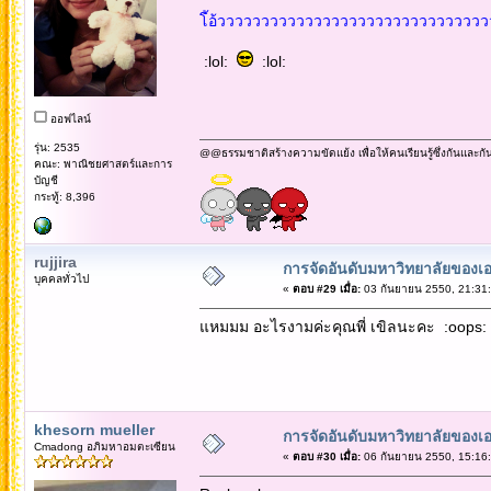
โ้อ้วววววววววววววววววววววววววววววววว
:lol:
:lol:
ออฟไลน์
รุ่น: 2535
@@ธรรมชาติสร้างความขัดแย้ง เพื่อให้คนเรียนรู้ซึ่งกันและกั
คณะ: พาณิชยศาสตร์และการ
บัญชี
กระทู้: 8,396
rujjira
การจัดอันดับมหาวิทยาลัยของเอ
บุคคลทั่วไป
«
ตอบ #29 เมื่อ:
03 กันยายน 2550, 21:31:
แหมมม อะไรงามค่ะคุณพี่ เขิลนะคะ :oops:
khesorn mueller
การจัดอันดับมหาวิทยาลัยของเอ
Cmadong อภิมหาอมตะเซียน
«
ตอบ #30 เมื่อ:
06 กันยายน 2550, 15:16: