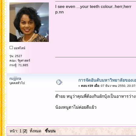
I see even ...your teeth colour..herr,herr
p.nn
ออฟไลน์
รุ่น: 2527
คณะ: รัฐศาสตร์
กระทู้: 71,885
rujjira
การจัดอันดับมหาวิทยาลัยของเอ
บุคคลทั่วไป
«
ตอบ #39 เมื่อ:
07 ธันวาคม 2550, 20:37
ต๊ายย หนูว่าคุณพี่ต้องกินผักบุ้งเป็นอาหารว่า
น้องหนูตาไม่ค่อยดีแย้ว
หน้า:
1
[
2
]
ทั้งหมด
ขึ้นบน