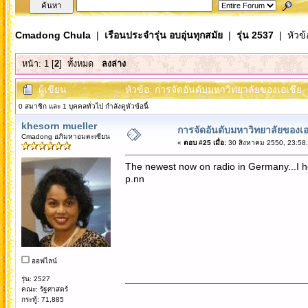
Cmadong Chula
|
เรือนประจำรุ่น อบอุ่นทุกสมัย
|
รุ่น 2537
| หัวข้
หน้า:
1
[
2
]
ทั้งหมด
ลงล่าง
ผู้เขียน
หัวข้อ: การจัดอันดับมหาวิทยาลัยของเอเชีย (
0 สมาชิก และ 1 บุคคลทั่วไป กำลังดูหัวข้อนี้
khesorn mueller
การจัดอันดับมหาวิทยาลัยของเอ
Cmadong อภิมหาอมตะเซียน
«
ตอบ #25 เมื่อ:
30 สิงหาคม 2550, 23:58:
The newest now on radio in Germany...I hea
p.nn
ออฟไลน์
รุ่น: 2527
คณะ: รัฐศาสตร์
กระทู้: 71,885