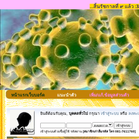
หน้าแรกเว็บบอร์ด
แนะนำตัว
เพิ่ม/แก้.ข้อมูลส่วนตัว
ยินดีต้อนรับคุณ,
บุคคลทั่วไป
กรุณา
เข้าสู่ระบบ
หรือ
ลงทะเ
เข้าสู่ระบบด้วยชื่อผู้ใช้ รหัสผ่าน
[สมาชิกเก่าลืมรหัส โทร 081-7611760]