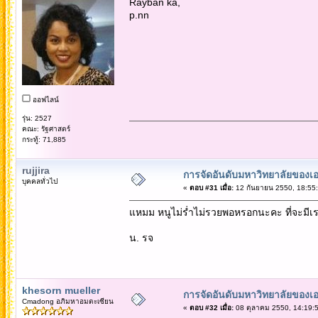
Rayban ka,
p.nn
ออฟไลน์
รุ่น: 2527
คณะ: รัฐศาสตร์
กระทู้: 71,885
rujjira
การจัดอันดับมหาวิทยาลัยของเอ
บุคคลทั่วไป
«
ตอบ #31 เมื่อ:
12 กันยายน 2550, 18:55:
แหมม หนูไม่ร่ำไม่รวยพอหรอกนะคะ ที่จะมีเร
น. รจ
khesorn mueller
การจัดอันดับมหาวิทยาลัยของเอ
Cmadong อภิมหาอมตะเซียน
«
ตอบ #32 เมื่อ:
08 ตุลาคม 2550, 14:19:5