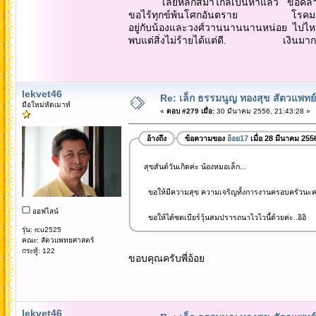
เลยหลักสี่มาไกลเป็นห้าแล้ว ขอคลาด
ขอไร้ทุกข์พ้นโศกอันตราย โรคมลา
อยู่กับน้องและวงศ์วานนานนานหน่อย ไปไหน
พบแต่สิ่งไม่ร้ายได้แต่ดี. เงินมากมีแต
lekvet46
Re: เล็ก ธรรมนูญ ทองสุข สัตวแพทย์
มือใหม่หัดเมาท์
«
ตอบ #279 เมื่อ:
30 มีนาคม 2556, 21:43:28 »
อ้างถึง
ข้อความของ
อ้อย17
เมื่อ 28 มีนาคม 255
สุขสันต์วันเกิดค่ะ น้องหมอเล็ก...
ขอให้มีความสุข ความเจริญทั้งการงานครอบครัวนะค
ออฟไลน์
ขอให้ได้ซดเบียร์วุ้นสมปรารถนาไวไวนี้ด้วยค่ะ..อิอิ
รุ่น: rcu2525
คณะ: สัตวแพทยศาสตร์
กระทู้: 122
ขอบคุณครับพี่อ้อย
lekvet46