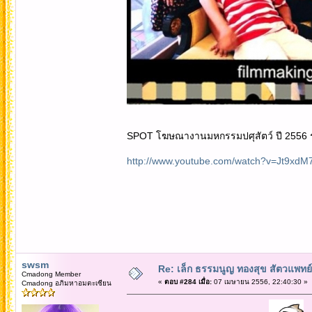
SPOT โฆษณางานมหกรรมปศุสัตว์ ปี 2556 ระห
http://www.youtube.com/watch?v=Jt9xdM
swsm
Re: เล็ก ธรรมนูญ ทองสุข สัตวแพทย์
Cmadong Member
«
ตอบ #284 เมื่อ:
07 เมษายน 2556, 22:40:30 »
Cmadong อภิมหาอมตะเซียน