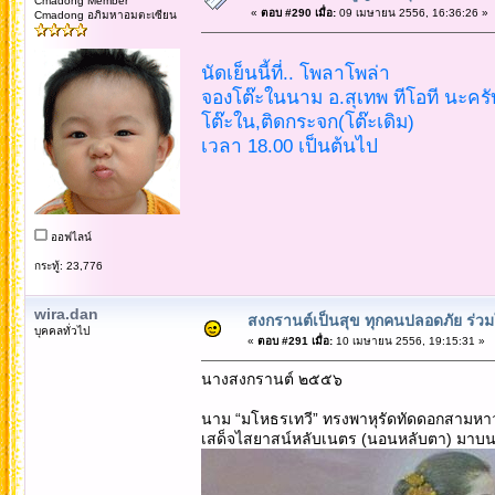
Cmadong Member
«
ตอบ #290 เมื่อ:
09 เมษายน 2556, 16:36:26 »
Cmadong อภิมหาอมตะเซียน
นัดเย็นนี้ที่.. โพลาโพล่า
จองโต๊ะในนาม อ.สุเทพ ทีโอที นะครั
โต๊ะใน,ติดกระจก(โต๊ะเดิม)
เวลา 18.00 เป็นต้นไป
ออฟไลน์
กระทู้: 23,776
wira.dan
สงกรานต์เป็นสุข ทุกคนปลอดภัย ร่ว
บุคคลทั่วไป
«
ตอบ #291 เมื่อ:
10 เมษายน 2556, 19:15:31 »
นางสงกรานต์ ๒๕๕๖
นาม “มโหธรเทวี” ทรงพาหุรัดทัดดอกสามหาว 
เสด็จไสยาสน์หลับเนตร (นอนหลับตา) มาบนห