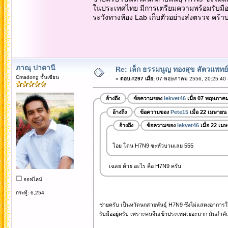
ในประเทศไทย มีการเตรียมความพร้อมรับมืออ
ระวังทางห้อง Lab เก็บตัวอย่างส่งตรวจ คร้าบ....
ภาณุ ปาตานี
Re: เล็ก ธรรมนูญ ทองสุข สัตวแพทย์
Cmadong ชั้นเซียน
«
ตอบ #297 เมื่อ:
07 พฤษภาคม 2556, 20:25:40 
อ้างถึง
ข้อความของ
lekvet46
เมื่อ 07 พฤษภาค
อ้างถึง
ข้อความของ
Pete15
เมื่อ 22 เมษายน
อ้างถึง
ข้อความของ
lekvet46
เมื่อ 22 เม
โอย โดน H7N9 ซะหัวบวมเลย 555
เฉลย ด้วย อะไร คือ H7N9 ครับ
ออฟไลน์
กระทู้: 6,254
ช่ายครับ เป็นหวัดนกสายพันธุ์ H7N9 ซึ่งไม่แสดงอากา
รับมืออยู่ครับ เพราะคนจีนเข้าประเทศเยอะมาก มันสำคัญตร