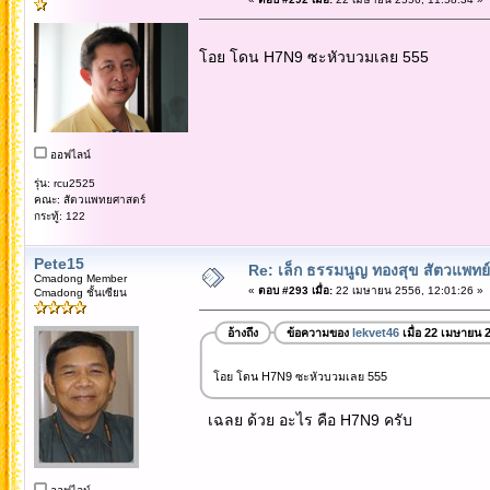
โอย โดน H7N9 ซะหัวบวมเลย 555
ออฟไลน์
รุ่น: rcu2525
คณะ: สัตวแพทยศาสตร์
กระทู้: 122
Pete15
Re: เล็ก ธรรมนูญ ทองสุข สัตวแพทย์
Cmadong Member
«
ตอบ #293 เมื่อ:
22 เมษายน 2556, 12:01:26 »
Cmadong ชั้นเซียน
อ้างถึง
ข้อความของ
lekvet46
เมื่อ 22 เมษายน 
โอย โดน H7N9 ซะหัวบวมเลย 555
เฉลย ด้วย อะไร คือ H7N9 ครับ