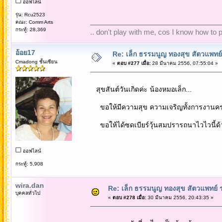
ออฟไลน์
รุ่น: Rcu2523
คณะ: Comm Arts
กระทู้: 28,369
.. don't play with me, cos I know how to pl
อ้อย17
Re: เล็ก ธรรมนูญ ทองสุข สัตวแพทย์
Cmadong ชั้นเซียน
«
ตอบ #277 เมื่อ:
28 มีนาคม 2556, 07:55:04 »
สุขสันต์วันเกิดค่ะ น้องหมอเล็ก...
ขอให้มีความสุข ความเจริญทั้งการงานคร
ขอให้ได้ซดเบียร์วุ้นสมปรารถนาไวไวนี้ด้วย
ออฟไลน์
กระทู้: 5,908
wira.dan
Re: เล็ก ธรรมนูญ ทองสุข สัตวแพทย์ 
บุคคลทั่วไป
«
ตอบ #278 เมื่อ:
30 มีนาคม 2556, 20:43:35 »