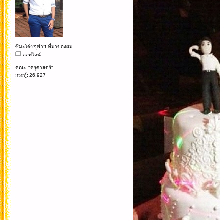
ซีมะโด่ง'จุฬาฯ ที่มาของผม
ออฟไลน์
คณะ: "ครุศาสตร์"
กระทู้: 26,927