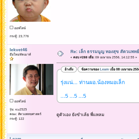
ออฟไลน์
กระทู้: 23,776
lekvet46
Re: เล็ก ธรรมนูญ ทองสุข สัตวแพทย์
มือใหม่หัดเมาท์
«
ตอบ #288 เมื่อ:
09 เมษายน 2556, 14:12:55 »
อ้างถึง
ข้อความของ
Leam
เมื่อ 08 เมษายน 255
รุ่งแน่... ท่านผอ.น้องหมอเล็ก
...5 ...5 ...5
ออฟไลน์
รุ่น: rcu2525
ดูตัวเอง ยังขำเล้ย พี่แหลม
คณะ: สัตวแพทยศาสตร์
กระทู้: 122
Leam