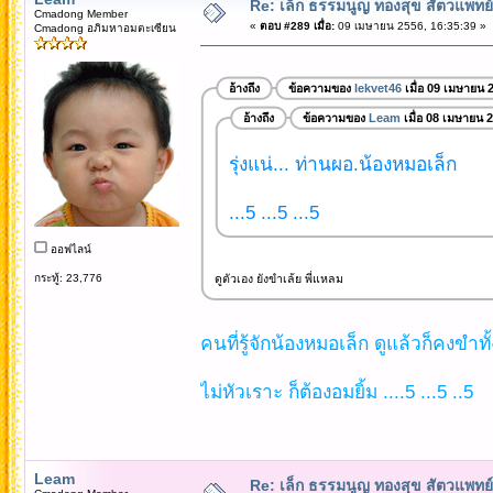
Re: เล็ก ธรรมนูญ ทองสุข สัตวแพทย์
Cmadong Member
«
ตอบ #289 เมื่อ:
09 เมษายน 2556, 16:35:39 »
Cmadong อภิมหาอมตะเซียน
อ้างถึง
ข้อความของ
lekvet46
เมื่อ 09 เมษายน 
อ้างถึง
ข้อความของ
Leam
เมื่อ 08 เมษายน 
รุ่งแน่... ท่านผอ.น้องหมอเล็ก
...5 ...5 ...5
ออฟไลน์
กระทู้: 23,776
ดูตัวเอง ยังขำเล้ย พี่แหลม
คนที่รู้จักน้องหมอเล็ก ดูแล้วก็คงขำทั
ไม่หัวเราะ ก็ต้องอมยิ้ม ....5 ...5 ..5
Leam
Re: เล็ก ธรรมนูญ ทองสุข สัตวแพทย์