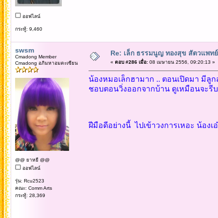
ออฟไลน์
กระทู้: 9,460
swsm
Re: เล็ก ธรรมนูญ ทองสุข สัตวแพทย์
Cmadong Member
«
ตอบ #286 เมื่อ:
08 เมษายน 2556, 09:20:13 »
Cmadong อภิมหาอมตะเซียน
น้องหมอเล็กฮามาก .. ตอนเปิดมา มีลูกสะ
ชอบตอนวิ่งออกจากบ้าน ดูเหมือนจะรี
ฝีมือดีอย่างนี้ ไปเข้าวงการเหอะ น้องเอ๋
@@ ยาหยี @@
ออฟไลน์
รุ่น: Rcu2523
คณะ: Comm Arts
กระทู้: 28,369