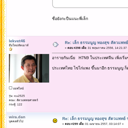
ชื่อยังกะปืนแนะพี่เล็ก
lekvet46
Re: เล็ก ธรรมนูญ ทองสุข สัตวแพทย์
มือใหม่หัดเมาท์
«
ตอบ #298 เมื่อ:
31 พฤษภาคม 2556, 14:21:37 
อารายกันเนี่ย H7N9 ในประเทศจีน เพิ่งเริ่
ประเทศไทย ไข่ไก่แพง ขึ้นมาอีก ธรรมนูญ ก็ต้อ
ออฟไลน์
รุ่น: rcu2525
คณะ: สัตวแพทยศาสตร์
กระทู้: 122
wira.dan
Re: เล็ก ธรรมนูญ ทองสุข สัตวแพทย์ 
บุคคลทั่วไป
«
ตอบ #299 เมื่อ:
01 เมษายน 2557, 03:14:07 »