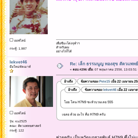
ออฟไลน์
เพื่อซีมะโด่งจุฬาฯ
สำหรับผม
กระทู้: 1,987
อย่างไรก็ได้
lekvet46
Re: เล็ก ธรรมนูญ ทองสุข สัตวแพทย์
มือใหม่หัดเมาท์
«
ตอบ #296 เมื่อ:
07 พฤษภาคม 2556, 13:03:51 
อ้างถึง
ข้อความของ
Pete15
เมื่อ 22 เมษายน 25
อ้างถึง
ข้อความของ
lekvet46
เมื่อ 22 เมษา
โอย โดน H7N9 ซะหัวบวมเลย 555
ออฟไลน์
เฉลย ด้วย อะไร คือ H7N9 ครับ
รุ่น: rcu2525
คณะ: สัตวแพทยศาสตร์
กระทู้: 122
ช่ายครับ เป็นหวัดนกสายพันธุ์ H7N9 ซึ่งไม