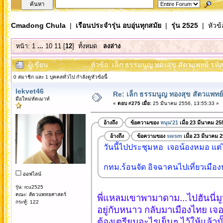
Cmadong Chula
|
เรือนประจำรุ่น อบอุ่นทุกสมัย
|
รุ่น 2525
| หัวข้
หน้า:
1
...
10
11
[
12
]
ทั้งหมด
ลงล่าง
ผู้เขียน
หัวข้อ: เล็ก ธรรมนูญ ทองสุข สัตวแพทย์ รหั
0 สมาชิก และ 1 บุคคลทั่วไป กำลังดูหัวข้อนี้
lekvet46
Re: เล็ก ธรรมนูญ ทองสุข สัตวแพทย์
มือใหม่หัดเมาท์
«
ตอบ #275 เมื่อ:
25 มีนาคม 2556, 13:55:33 »
อ้างถึง
ข้อความของ
หนุน'21
เมื่อ 23 มีนาคม 25
อ้างถึง
ข้อความของ
swsm
เมื่อ 23 มีนาคม 
วันนี้ไปประชุมหอ เจอน้องหมอ แต่ไ
กทม.ร้อนจัด อิจฉาคนไปเที่ยวเมือ
ออฟไลน์
รุ่น: rcu2525
คณะ: สัตวแพทยศาสตร์
พี่แหลมเขาพามาดาม...ไปฮันนี่มูน
กระทู้: 122
อยู่กับหนาว กลับมาเมืองไทย เจอร
ต้องเตรียมอะไรเย็นๆ ไว้ให้แล้วมั