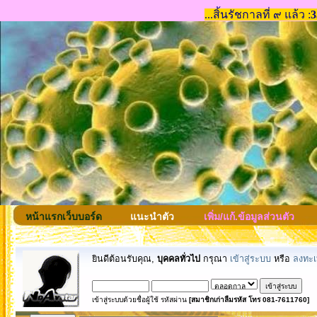
หน้าแรกเว็บบอร์ด
แนะนำตัว
เพิ่ม/แก้.ข้อมูลส่วนตัว
ยินดีต้อนรับคุณ,
บุคคลทั่วไป
กรุณา
เข้าสู่ระบบ
หรือ
ลงทะเ
เข้าสู่ระบบด้วยชื่อผู้ใช้ รหัสผ่าน
[สมาชิกเก่าลืมรหัส โทร 081-7611760]