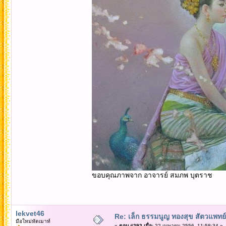
ขอบคุณภาพจาก อาจารย์ สมภพ บุตราช
lekvet46
Re: เล็ก ธรรมนูญ ทองสุข สัตวแพทย์
มือใหม่หัดเมาท์
«
ตอบ #292 เมื่อ:
22 เมษายน 2556, 11:58:34 »