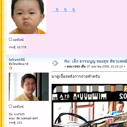
...5 ...5 ...5
ออฟไลน์
กระทู้: 23,776
lekvet46
Re: เล็ก ธรรมนูญ ทองสุข สัตวแพทย์
มือใหม่หัดเมาท์
«
ตอบ #283 เมื่อ:
07 เมษายน 2556, 22:23:12 »
มาดูเบื้องหลังการถ่ายทำครับ
ออฟไลน์
รุ่น: rcu2525
คณะ: สัตวแพทยศาสตร์
กระทู้: 122