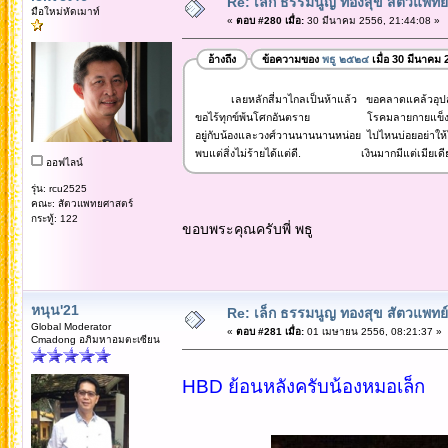
Re: เล็ก ธรรมนูญ ทองสุข สัตวแพทย์
มือใหม่หัดเมาท์
«
ตอบ #280 เมื่อ:
30 มีนาคม 2556, 21:44:08 »
อ้างถึง
ข้อความของ
พธู ๒๕๒๔
เมื่อ 30 มีนาคม 
เลยหลักสี่มาไกลเป็นห้าแล้ว ขอคลาดแคล้วอุปส
ขอไร้ทุกข์พ้นโศกอันตราย โรคมลายกายแข็งแ
อยู่กับน้องและวงศ์วานนานนานหน่อย ไปไหนบ่อยอย่าให
พบแต่สิ่งไม่ร้ายได้แต่ดี. เงินมากมีแต่เมียเดีย
ออฟไลน์
รุ่น: rcu2525
คณะ: สัตวแพทยศาสตร์
กระทู้: 122
ขอบพระคุณครับพี่ พธู
หนุน'21
Re: เล็ก ธรรมนูญ ทองสุข สัตวแพทย์
Global Moderator
«
ตอบ #281 เมื่อ:
01 เมษายน 2556, 08:21:37 »
Cmadong อภิมหาอมตะเซียน
HBD ย้อนหลังครับน้องหมอเล็ก