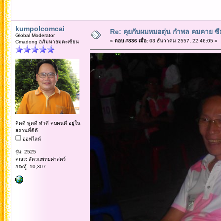
kumpolcomcai
Re: คุยกับผมหมอตุ่น กำพล คมคาย ซ
Global Moderator
«
ตอบ #836 เมื่อ:
03 ธันวาคม 2557, 22:46:05 »
Cmadong อภิมหาอมตะเซียน
คิดดี พูดดี ทำดี คบคนดี อยู่ใน
สถานที่ดีดี
ออฟไลน์
รุ่น: 2525
คณะ: สัตวแพทยศาสตร์
กระทู้: 10,307