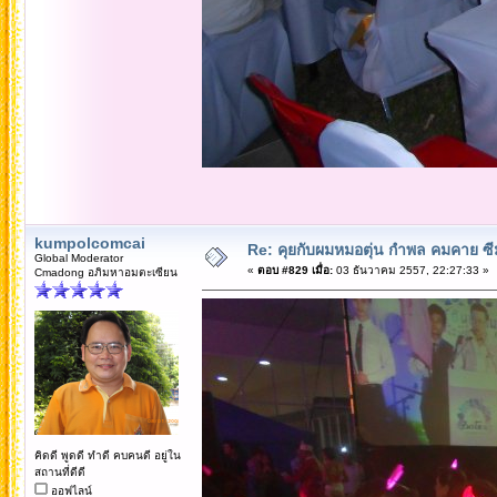
kumpolcomcai
Re: คุยกับผมหมอตุ่น กำพล คมคาย ซ
Global Moderator
«
ตอบ #829 เมื่อ:
03 ธันวาคม 2557, 22:27:33 »
Cmadong อภิมหาอมตะเซียน
คิดดี พูดดี ทำดี คบคนดี อยู่ใน
สถานที่ดีดี
ออฟไลน์