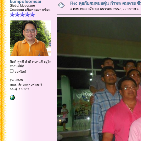
kumpolcomcai
Re: คุยกับผมหมอตุ่น กำพล คมคาย ซ
Global Moderator
«
ตอบ #830 เมื่อ:
03 ธันวาคม 2557, 22:29:19 »
Cmadong อภิมหาอมตะเซียน
คิดดี พูดดี ทำดี คบคนดี อยู่ใน
สถานที่ดีดี
ออฟไลน์
รุ่น: 2525
คณะ: สัตวแพทยศาสตร์
กระทู้: 10,307