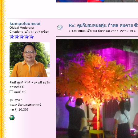
kumpolcomcai
Re: คุยกับผมหมอตุ่น กำพล คมคาย ซ
Global Moderator
«
ตอบ #838 เมื่อ:
03 ธันวาคม 2557, 22:52:19 »
Cmadong อภิมหาอมตะเซียน
คิดดี พูดดี ทำดี คบคนดี อยู่ใน
สถานที่ดีดี
ออฟไลน์
รุ่น: 2525
คณะ: สัตวแพทยศาสตร์
กระทู้: 10,307