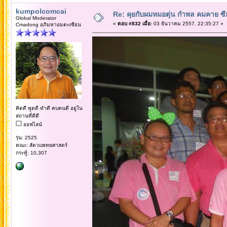
kumpolcomcai
Re: คุยกับผมหมอตุ่น กำพล คมคาย ซ
Global Moderator
«
ตอบ #832 เมื่อ:
03 ธันวาคม 2557, 22:35:27 »
Cmadong อภิมหาอมตะเซียน
คิดดี พูดดี ทำดี คบคนดี อยู่ใน
สถานที่ดีดี
ออฟไลน์
รุ่น: 2525
คณะ: สัตวแพทยศาสตร์
กระทู้: 10,307