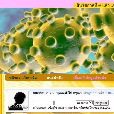
หน้าแรกเว็บบอร์ด
แนะนำตัว
เพิ่ม/แก้.ข้อมูลส่วนตัว
ยินดีต้อนรับคุณ,
บุคคลทั่วไป
กรุณา
เข้าสู่ระบบ
หรือ
ลงทะเ
เข้าสู่ระบบด้วยชื่อผู้ใช้ รหัสผ่าน
[สมาชิกเก่าลืมรหัส โทร 081-7611760]