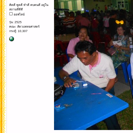
คิดดี พูดดี ทำดี คบคนดี อยู่ใน
สถานที่ดีดี
ออฟไลน์
รุ่น: 2525
คณะ: สัตวแพทยศาสตร์
กระทู้: 10,307