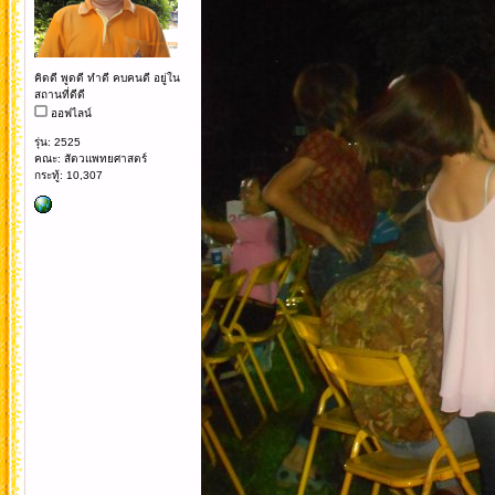
คิดดี พูดดี ทำดี คบคนดี อยู่ใน
สถานที่ดีดี
ออฟไลน์
รุ่น: 2525
คณะ: สัตวแพทยศาสตร์
กระทู้: 10,307