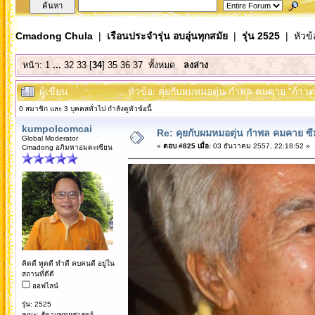
Cmadong Chula
|
เรือนประจำรุ่น อบอุ่นทุกสมัย
|
รุ่น 2525
| หัวข้
หน้า:
1
...
32
33
[
34
]
35
36
37
ทั้งหมด
ลงล่าง
ผู้เขียน
หัวข้อ: คุยกับผมหมอตุ่น กำพล คมคาย "ก้าวต่อ
0 สมาชิก และ 3 บุคคลทั่วไป กำลังดูหัวข้อนี้
kumpolcomcai
Re: คุยกับผมหมอตุ่น กำพล คมคาย ซ
Global Moderator
«
ตอบ #825 เมื่อ:
03 ธันวาคม 2557, 22:18:52 »
Cmadong อภิมหาอมตะเซียน
คิดดี พูดดี ทำดี คบคนดี อยู่ใน
สถานที่ดีดี
ออฟไลน์
รุ่น: 2525
คณะ: สัตวแพทยศาสตร์