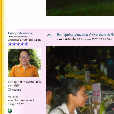
kumpolcomcai
Re: คุยกับผมหมอตุ่น กำพล คมคาย ซ
Global Moderator
«
ตอบ #844 เมื่อ:
03 ธันวาคม 2557, 23:01:50 »
Cmadong อภิมหาอมตะเซียน
คิดดี พูดดี ทำดี คบคนดี อยู่ใน
สถานที่ดีดี
ออฟไลน์
รุ่น: 2525
คณะ: สัตวแพทยศาสตร์
กระทู้: 10,307