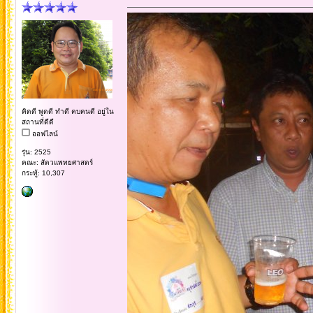
คิดดี พูดดี ทำดี คบคนดี อยู่ใน
สถานที่ดีดี
ออฟไลน์
รุ่น: 2525
คณะ: สัตวแพทยศาสตร์
กระทู้: 10,307