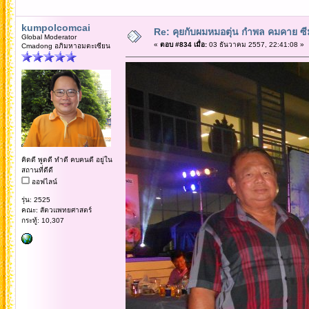
kumpolcomcai
Re: คุยกับผมหมอตุ่น กำพล คมคาย ซ
Global Moderator
«
ตอบ #834 เมื่อ:
03 ธันวาคม 2557, 22:41:08 »
Cmadong อภิมหาอมตะเซียน
คิดดี พูดดี ทำดี คบคนดี อยู่ใน
สถานที่ดีดี
ออฟไลน์
รุ่น: 2525
คณะ: สัตวแพทยศาสตร์
กระทู้: 10,307