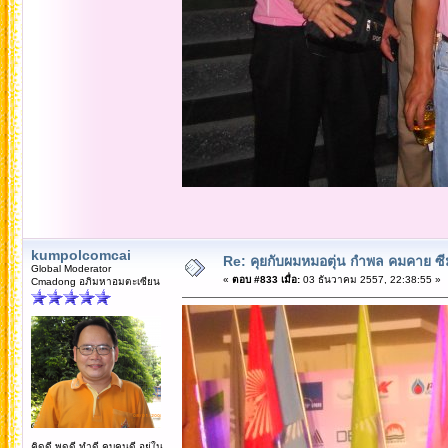
kumpolcomcai
Re: คุยกับผมหมอตุ่น กำพล คมคาย ซ
Global Moderator
«
ตอบ #833 เมื่อ:
03 ธันวาคม 2557, 22:38:55 »
Cmadong อภิมหาอมตะเซียน
คิดดี พูดดี ทำดี คบคนดี อยู่ใน