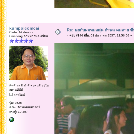
kumpolcomcai
Re: คุยกับผมหมอตุ่น กำพล คมคาย ซ
Global Moderator
«
ตอบ #840 เมื่อ:
03 ธันวาคม 2557, 22:56:59 »
Cmadong อภิมหาอมตะเซียน
คิดดี พูดดี ทำดี คบคนดี อยู่ใน
สถานที่ดีดี
ออฟไลน์
รุ่น: 2525
คณะ: สัตวแพทยศาสตร์
กระทู้: 10,307