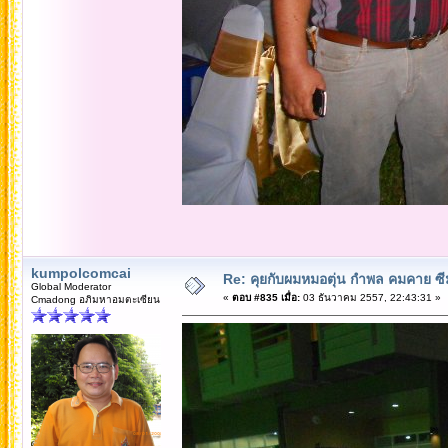
kumpolcomcai
Re: คุยกับผมหมอตุ่น กำพล คมคาย ซ
Global Moderator
«
ตอบ #835 เมื่อ:
03 ธันวาคม 2557, 22:43:31 »
Cmadong อภิมหาอมตะเซียน