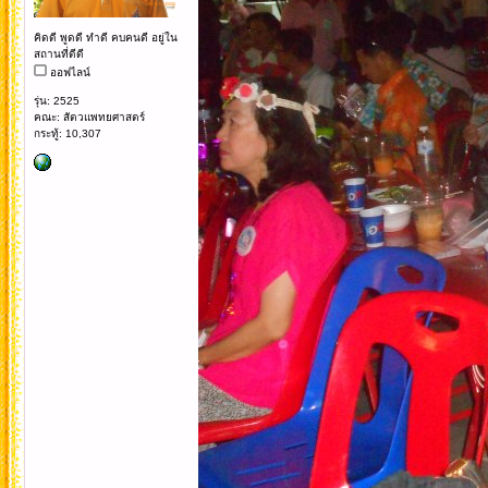
คิดดี พูดดี ทำดี คบคนดี อยู่ใน
สถานที่ดีดี
ออฟไลน์
รุ่น: 2525
คณะ: สัตวแพทยศาสตร์
กระทู้: 10,307