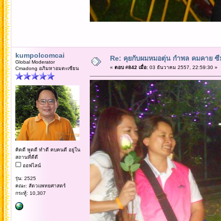
kumpolcomcai
Re: คุยกับผมหมอตุ่น กำพล คมคาย ซ
Global Moderator
«
ตอบ #842 เมื่อ:
03 ธันวาคม 2557, 22:59:30 »
Cmadong อภิมหาอมตะเซียน
คิดดี พูดดี ทำดี คบคนดี อยู่ใน
สถานที่ดีดี
ออฟไลน์
รุ่น: 2525
คณะ: สัตวแพทยศาสตร์
กระทู้: 10,307