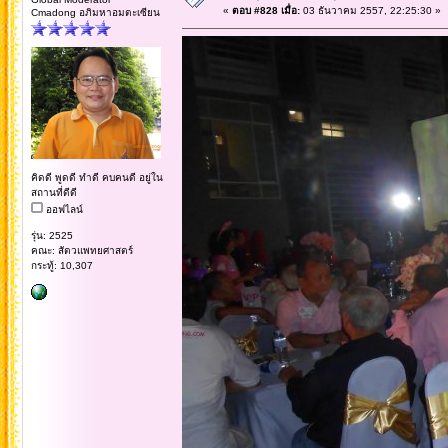
«
ตอบ #828 เมื่อ:
03 ธันวาคม 2557, 22:25:30 »
Cmadong อภิมหาอมตะเซียน
คิดดี พูดดี ทำดี คบคนดี อยู่ใน
สถานที่ดีดี
ออฟไลน์
รุ่น: 2525
คณะ: สัตวแพทยศาสตร์
กระทู้: 10,307