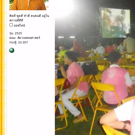
คิดดี พูดดี ทำดี คบคนดี อยู่ใน
สถานที่ดีดี
ออฟไลน์
รุ่น: 2525
คณะ: สัตวแพทยศาสตร์
กระทู้: 10,307