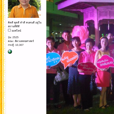
คิดดี พูดดี ทำดี คบคนดี อยู่ใน
สถานที่ดีดี
ออฟไลน์
รุ่น: 2525
คณะ: สัตวแพทยศาสตร์
กระทู้: 10,307