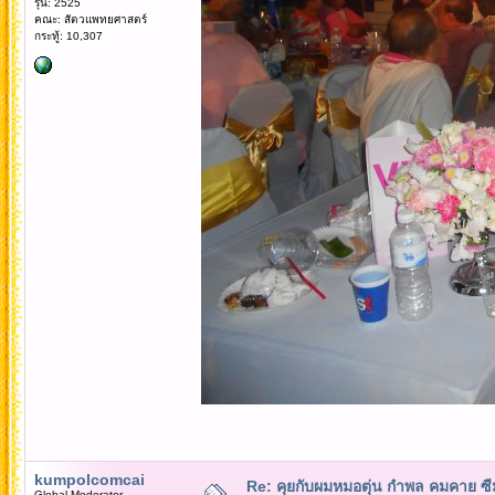
รุ่น: 2525
คณะ: สัตวแพทยศาสตร์
กระทู้: 10,307
kumpolcomcai
Re: คุยกับผมหมอตุ่น กำพล คมคาย ซ
Global Moderator