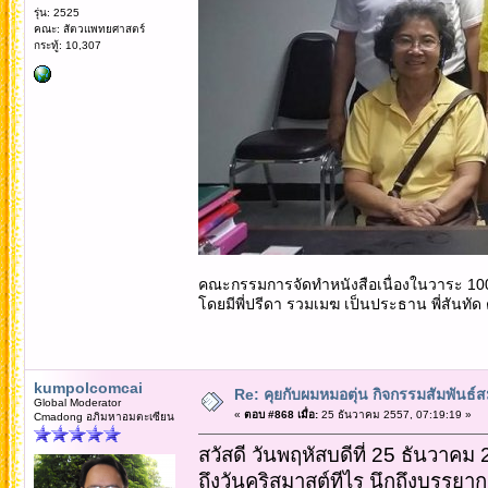
รุ่น: 2525
คณะ: สัตวแพทยศาสตร์
กระทู้: 10,307
คณะกรรมการจัดทำหนังสือเนื่องในวาระ 100 ป
โดยมีพี่ปรีดา รวมเมฆ เป็นประธาน พี่สันทัด 
kumpolcomcai
Re: คุยกับผมหมอตุ่น กิจกรรมสัมพันธ์
Global Moderator
«
ตอบ #868 เมื่อ:
25 ธันวาคม 2557, 07:19:19 »
Cmadong อภิมหาอมตะเซียน
สวัสดี วันพฤหัสบดีที่ 25 ธันวาคม
ถึงวันคริสมาสต์ทีไร นึกถึงบรรยา