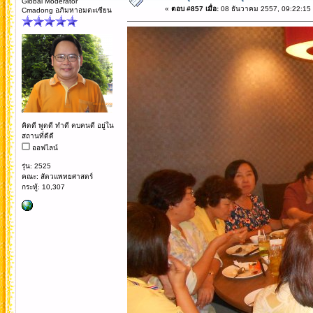
Global Moderator
«
ตอบ #857 เมื่อ:
08 ธันวาคม 2557, 09:22:15
Cmadong อภิมหาอมตะเซียน
คิดดี พูดดี ทำดี คบคนดี อยู่ใน
สถานที่ดีดี
ออฟไลน์
รุ่น: 2525
คณะ: สัตวแพทยศาสตร์
กระทู้: 10,307