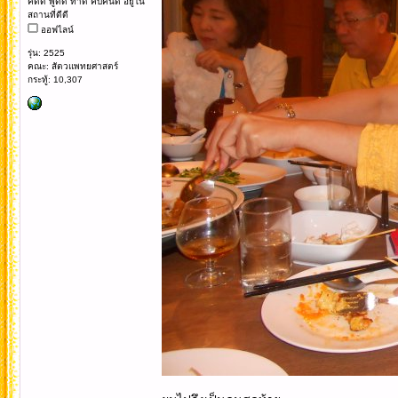
คิดดี พูดดี ทำดี คบคนดี อยู่ใน
สถานที่ดีดี
ออฟไลน์
รุ่น: 2525
คณะ: สัตวแพทยศาสตร์
กระทู้: 10,307