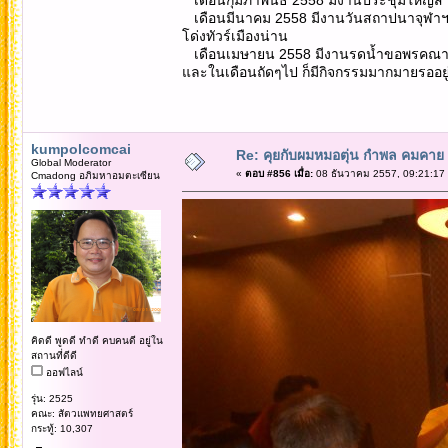
เดือนมีนาคม 2558 มีงานวันสถาปนาจุฬาฯ 
โด่งทัวร์เมืองน่าน
เดือนเมษายน 2558 มีงานรดน้ำขอพรคณาจาร
และในเดือนถัดๆไป ก็มีกิจกรรมมากมายรออยู่
kumpolcomcai
Re: คุยกับผมหมอตุ่น กำพล คมคาย 
Global Moderator
«
ตอบ #856 เมื่อ:
08 ธันวาคม 2557, 09:21:17
Cmadong อภิมหาอมตะเซียน
คิดดี พูดดี ทำดี คบคนดี อยู่ใน
สถานที่ดีดี
ออฟไลน์
รุ่น: 2525
คณะ: สัตวแพทยศาสตร์
กระทู้: 10,307