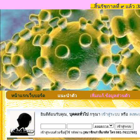
หน้าแรกเว็บบอร์ด
แนะนำตัว
เพิ่ม/แก้.ข้อมูลส่วนตัว
ยินดีต้อนรับคุณ,
บุคคลทั่วไป
กรุณา
เข้าสู่ระบบ
หรือ
ลงทะเ
เข้าสู่ระบบด้วยชื่อผู้ใช้ รหัสผ่าน
[สมาชิกเก่าลืมรหัส โทร 081-7611760]