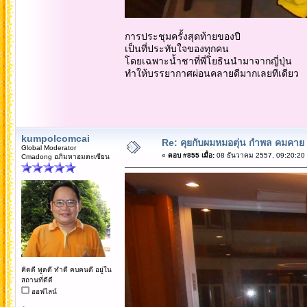
การประชุมครั้งสุดท้ายของปี
เป็นที่ประทับใจของทุกคน
โดยเฉพาะน้ำชาที่พี่โยธินนำมาจากญี่ปุ่น
ทำให้บรรยากาศผ่อนคลายดีมากเลยทีเดียว
kumpolcomcai
Re: คุยกับผมหมอตุ่น กำพล คมคาย 
Global Moderator
«
ตอบ #855 เมื่อ:
08 ธันวาคม 2557, 09:20:20
Cmadong อภิมหาอมตะเซียน
คิดดี พูดดี ทำดี คบคนดี อยู่ใน
สถานที่ดีดี
ออฟไลน์