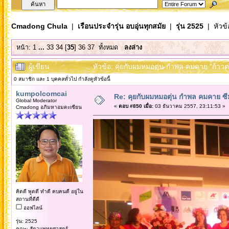
Cmadong Chula
|
เรือนประจำรุ่น อบอุ่นทุกสมัย
|
รุ่น 2525
| หัวข้
หน้า:
1
...
33
34
[
35
]
36
37
ทั้งหมด
ลงล่าง
ผู้เขียน
หัวข้อ: คุยกับผมหมอตุ่น กำพล คมคาย "ก้าวต่อ
0 สมาชิก และ 1 บุคคลทั่วไป กำลังดูหัวข้อนี้
kumpolcomcai
Re: คุยกับผมหมอตุ่น กำพล คมคาย ซ
Global Moderator
«
ตอบ #850 เมื่อ:
03 ธันวาคม 2557, 23:11:53 »
Cmadong อภิมหาอมตะเซียน
คิดดี พูดดี ทำดี คบคนดี อยู่ใน
สถานที่ดีดี
ออฟไลน์
รุ่น: 2525
คณะ: สัตวแพทยศาสตร์