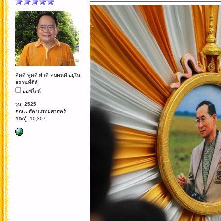
คิดดี พูดดี ทำดี คบคนดี อยู่ใน
สถานที่ดีดี
ออฟไลน์
รุ่น: 2525
คณะ: สัตวแพทยศาสตร์
กระทู้: 10,307