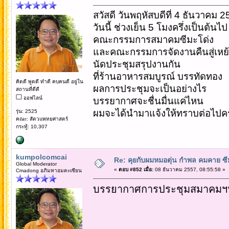
สวัสดี วันพฤหัสบดีที่ 4 ธันวาคม 2
วันนี้ ช่วงเย็น 5 โมงครึ่งเป็นต้นไป
คณะกรรมการสมาคมซีมะโด่ง
และคณะกรรมการจัดงานคืนสู่เหย้า
นัดประชุมสรุปงานกัน
ที่ร้านอาหารสมบูรณ์ บรรทัดทอง
คิดดี พูดดี ทำดี คบคนดี อยู่ใน
ผลการประชุมจะเป็นอย่างไร
สถานที่ดีดี
ออฟไลน์
บรรยากาศจะชื่นมื่นแค่ไหน
ผมจะได้นำมาแจ้งให้ทราบต่อไปค
รุ่น: 2525
คณะ: สัตวแพทยศาสตร์
กระทู้: 10,307
kumpolcomcai
Re: คุยกับผมหมอตุ่น กำพล คมคาย ซ
Global Moderator
«
ตอบ #852 เมื่อ:
08 ธันวาคม 2557, 08:55:58 »
Cmadong อภิมหาอมตะเซียน
บรรยากาศการประชุมสมาคมฯป