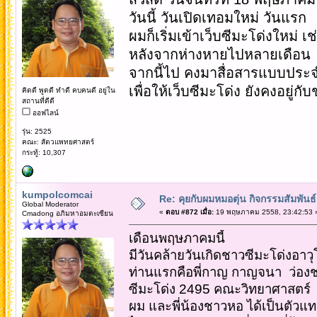
วันนี้ วันเปิดเทอมใหม่ วันแรก
ผมก็เริ่มเข้าเว็บซีมะโด่งใหม่ เช
หลังจากห่างหายไปหลายเดือน
จากนี้ไป คงมาสื่อสารแบบประจำ
เพื่อให้เว็บซีมะโด่ง ยังคงอยู่
คิดดี พูดดี ทำดี คบคนดี อยู่ใน
สถานที่ดีดี
ออฟไลน์
รุ่น: 2525
คณะ: สัตวแพทยศาสตร์
กระทู้: 10,307
kumpolcomcai
Re: คุยกับผมหมอตุ่น กิจกรรมสัมพัน
Global Moderator
«
ตอบ #872 เมื่อ:
19 พฤษภาคม 2558, 23:42:53 
Cmadong อภิมหาอมตะเซียน
เดือนพฤษภาคมนี้
มีวันคล้ายวันเกิดชาวซีมะโด่งอาวุ
ท่านแรกคือพี่กาญ กาญจนา ว่องช
ซีมะโด่ง 2495 คณะวิทยาศาสตร์
ผม และพี่น้องชาวหอ ได้เป็นตัว