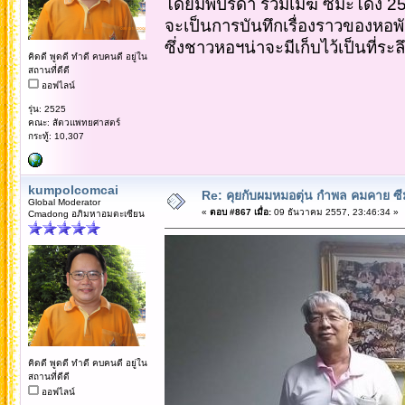
โดยมีพี่ปรีดา รวมเมฆ ซีมะโด่ง
จะเป็นการบันทึกเรื่องราวของหอพั
ซึ่งชาวหอฯน่าจะมีเก็บไว้เป็นที่ระล
คิดดี พูดดี ทำดี คบคนดี อยู่ใน
สถานที่ดีดี
ออฟไลน์
รุ่น: 2525
คณะ: สัตวแพทยศาสตร์
กระทู้: 10,307
kumpolcomcai
Re: คุยกับผมหมอตุ่น กำพล คมคาย ซ
Global Moderator
«
ตอบ #867 เมื่อ:
09 ธันวาคม 2557, 23:46:34 »
Cmadong อภิมหาอมตะเซียน
คิดดี พูดดี ทำดี คบคนดี อยู่ใน
สถานที่ดีดี
ออฟไลน์