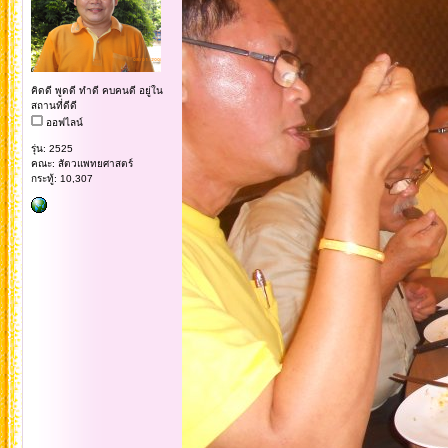
คิดดี พูดดี ทำดี คบคนดี อยู่ใน
สถานที่ดีดี
ออฟไลน์
รุ่น: 2525
คณะ: สัตวแพทยศาสตร์
กระทู้: 10,307