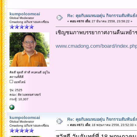
kumpolcomcai
Re: คุยกับผมหมอตุ่น กิจกรรมสัมพัน
Global Moderator
«
ตอบ #870 เมื่อ:
27 มีนาคม 2558, 23:58:22 »
Cmadong อภิมหาอมตะเซียน
เชิญชมภาพบรรยากาศงานคืนเหย้าชาวจ
www.cmadong.com/board/index.php
คิดดี พูดดี ทำดี คบคนดี อยู่ใน
สถานที่ดีดี
ออฟไลน์
รุ่น: 2525
คณะ: สัตวแพทยศาสตร์
กระทู้: 10,307
kumpolcomcai
Re: คุยกับผมหมอตุ่น กิจกรรมสัมพัน
Global Moderator
«
ตอบ #871 เมื่อ:
18 พฤษภาคม 2558, 23:52:33 »
Cmadong อภิมหาอมตะเซียน
สวัสดี วันจันทร์ที่ 18 พฤษภาค