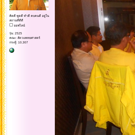
คิดดี พูดดี ทำดี คบคนดี อยู่ใน
สถานที่ดีดี
ออฟไลน์
รุ่น: 2525
คณะ: สัตวแพทยศาสตร์
กระทู้: 10,307