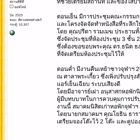
ที่ช่วยเตรียมสถานที่ และของใส่บา
สถานที่ดีดี
ออฟไลน์
ตอนเย็น มีการประชุมคณะกรรมก
รุ่น: 2525
คณะ: สัตวแพทยศาสตร์
และโครงจัดจัดทำหนังสือที่ระลึกใ
กระทู้: 10,307
โดย คุณปรีดา รวมเมฆ ประธานทั้ง
ซึ่งจัดประชุมที่ห้องประชุม 3 ชั้น
ซึ่งต้องขอขอบพระคุณ ดร.ธนิต ธง
ที่จัดเตรียมห้องประชุมไว้ให้
ตอนค่ำ มีงานคืนเหย้าชาวจุฬาฯ 
ณ ศาลาพระเกี้ยว ซึ่งเพิ่งปรับปรุ
แอร์เย็นเฉียบ ระบบเสียงดี
โดยมีอาจารย์เผ่า อนุสาสกหอพักนิ
ผู้มีบทบบาทในการควบคุมการปรับ
งานนี้ สมาคมนิสิตเก่าหอพักจุฬาฯ
โดยนายกสมาคมฯ คุณโยธิน ธารา
เตรียมจองโต๊ะไว้ 2 โต๊ะ และคูป