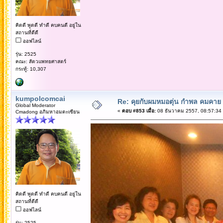
คิดดี พูดดี ทำดี คบคนดี อยู่ใน
สถานที่ดีดี
ออฟไลน์
รุ่น: 2525
คณะ: สัตวแพทยศาสตร์
กระทู้: 10,307
kumpolcomcai
Re: คุยกับผมหมอตุ่น กำพล คมคาย 
Global Moderator
«
ตอบ #853 เมื่อ:
08 ธันวาคม 2557, 08:57:34
Cmadong อภิมหาอมตะเซียน
คิดดี พูดดี ทำดี คบคนดี อยู่ใน
สถานที่ดีดี
ออฟไลน์
รุ่น: 2525