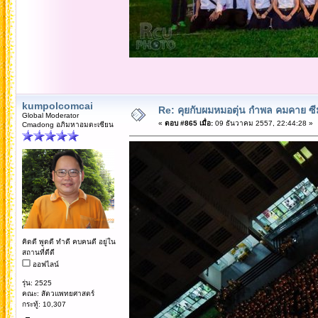
kumpolcomcai
Re: คุยกับผมหมอตุ่น กำพล คมคาย ซ
Global Moderator
«
ตอบ #865 เมื่อ:
09 ธันวาคม 2557, 22:44:28 »
Cmadong อภิมหาอมตะเซียน
คิดดี พูดดี ทำดี คบคนดี อยู่ใน
สถานที่ดีดี
ออฟไลน์
รุ่น: 2525
คณะ: สัตวแพทยศาสตร์
กระทู้: 10,307