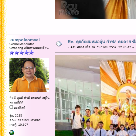
kumpolcomcai
Re: คุยกับผมหมอตุ่น กำพล คมคาย ซ
Global Moderator
«
ตอบ #864 เมื่อ:
09 ธันวาคม 2557, 22:43:47 »
Cmadong อภิมหาอมตะเซียน
คิดดี พูดดี ทำดี คบคนดี อยู่ใน
สถานที่ดีดี
ออฟไลน์
รุ่น: 2525
คณะ: สัตวแพทยศาสตร์
กระทู้: 10,307