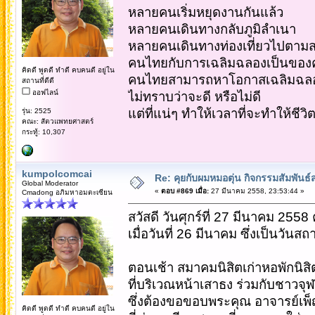
หลายคนเริ่มหยุดงานกันแล้ว
หลายคนเดินทางกลับภูมิลำเนา
หลายคนเดินทางท่องเที่ยวไปตามสถ
คนไทยกับการเฉลิมฉลองเป็นของคู
คิดดี พูดดี ทำดี คบคนดี อยู่ใน
คนไทยสามารถหาโอกาสเฉลิมฉลองไ
สถานที่ดีดี
ออฟไลน์
ไม่ทราบว่าจะดี หรือไม่ดี
แต่ที่แน่ๆ ทำให้เวลาที่จะทำให้ชีว
รุ่น: 2525
คณะ: สัตวแพทยศาสตร์
กระทู้: 10,307
kumpolcomcai
Re: คุยกับผมหมอตุ่น กิจกรรมสัมพัน
Global Moderator
«
ตอบ #869 เมื่อ:
27 มีนาคม 2558, 23:53:44 »
Cmadong อภิมหาอมตะเซียน
สวัสดี วันศุกร์ที่ 27 มีนาคม 2558 
เมื่อวันที่ 26 มีนาคม ซึ่งเป็นวัน
ตอนเช้า สมาคมนิสิตเก่าหอพักนิสิ
ที่บริเวณหน้าเสาธง ร่วมกับชาวจุ
ซึ่งต้องขอขอบพระคุณ อาจารย์เพ
คิดดี พูดดี ทำดี คบคนดี อยู่ใน