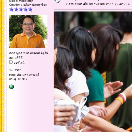
Global Moderator
«
ตอบ #862 เมื่อ:
09 ธันวาคม 2557, 22:42:22 »
Cmadong อภิมหาอมตะเซียน
คิดดี พูดดี ทำดี คบคนดี อยู่ใน
สถานที่ดีดี
ออฟไลน์
รุ่น: 2525
คณะ: สัตวแพทยศาสตร์
กระทู้: 10,307