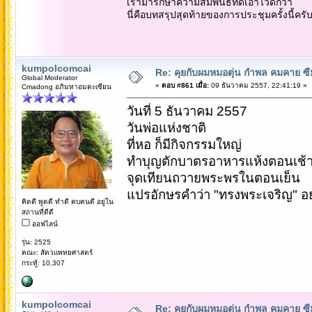
เรามารักษาความสัมพันธ์ที่ดีเอาไว้ดีกว่า
นี่คือบทสรุปสุดท้ายของการประชุมครั้งนี้ครั
kumpolcomcai
Re: คุยกับผมหมอตุ่น กำพล คมคาย ซ
Global Moderator
«
ตอบ #861 เมื่อ:
09 ธันวาคม 2557, 22:41:19 »
Cmadong อภิมหาอมตะเซียน
วันที่ 5 ธันวาคม 2557
วันพ่อแห่งชาติ
ที่หอ ก็มีกิจกรรมใหญ่
ทำบุญตักบาตรอาหารแห้งตอนเช้
จุดเทียนถวายพระพรในตอนเย็น
แปรอักษรคำว่า "ทรงพระเจริญ" อย่
คิดดี พูดดี ทำดี คบคนดี อยู่ใน
สถานที่ดีดี
ออฟไลน์
รุ่น: 2525
คณะ: สัตวแพทยศาสตร์
กระทู้: 10,307
kumpolcomcai
Re: คุยกับผมหมอตุ่น กำพล คมคาย ซ