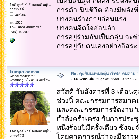
เมื่อมีสิ้นสุด ก็ต้องเริ่มตั้งต้
คิดดี พูดดี ทำดี คบคนดี อยู่ใน
การดำเนินชีวิต ต้องมีพลังท
สถานที่ดีดี
ออฟไลน์
บางคนร่างกายอ่อนแรง
รุ่น: 2525
บางคนจิตใจอ่อนล้า
คณะ: สัตวแพทยศาสตร์
กระทู้: 10,307
การอยู่ร่วมกันเป็นกลุ่ม จ
การอยู่กับตนเองอย่างอิสระ
kumpolcomcai
Re: คุยกับผมหมอตุ่น กำพล คมคาย "ก้
Global Moderator
«
ตอบ #903 เมื่อ:
03 ตุลาคม 2560, 04:22:16 »
Cmadong อภิมหาอมตะเซียน
สวัสดี วันอังคารที่ 3 เดือ
ช่วงนี้ คณะกรรมการสมาคมน
และคณะกรรมการจัดงาน"มหั
กำลังคร่ำเคร่ง กับการประ
หนึ่งร้อยปีมีครั้งเดียว ซึ่งจ
คิดดี พูดดี ทำดี คบคนดี อยู่ใน
โดยคาดการณ์ว่าจะมีชาวหอ
สถานที่ดีดี