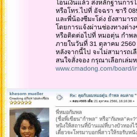
โอนเงินแล้ว ส่งหลักฐานการโอ
หรือโทร.ไปที่ อัจฉรา ชารี 0
และพี่น้องซีมะโด่ง ยังสามารถ
โดยการแจ้งผ่านช่องทางต่า
หรือติดต่อไปที่ หมอตุ่น กำ
ภายในวันที่ 31 ตุลาคม 2560 เ
หลังจากนี้ไป จะไม่สามารถเล
สนใจสั่งจอง กรุณาเลือกเล่มหนังส
www.cmadong.com/board/i
khesorn mueller
Re: คุยกับผมหมอตุ่น กำพล คมคาย "ก้
Cmadong อภิมหาอมตะเซียน
«
ตอบ #905 เมื่อ:
21 ตุลาคม 2560, 16:16:38 »
พี่หมอกัมพล
(ชื่อพี่เขียน"กำพล" หรือ"กัมพล"คะ?
หนิงให้สถานที่บ้านแม่ที่บางบัวทองไว
เดี๋ยวจะโทรมาบอกพี่สาวให้รอรับหนัง