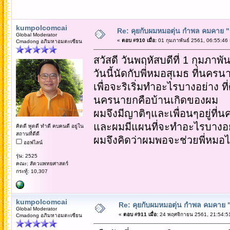
kumpolcomcai
Re: คุยกับผมหมอตุ่น กำพล คมคาย "ก้
Global Moderator
«
ตอบ #910 เมื่อ:
01 กุมภาพันธ์ 2561, 06:55:46 
Cmadong อภิมหาอมตะเซียน
สวัสดี วันพฤหัสบดีที่ 1 กุมภาพั
วันนี้นัดกับพี่หมอสุเมธ ที่นครน
เพื่อจะริเริ่มทำอะไรบางอย่าง ที
นครนายกคือบ้านเกิดของผม
ผมจึงมีญาติๆและเพื่อนๆอยู่ที
และผมมีแผนที่จะทำอะไรบางอย่า
คิดดี พูดดี ทำดี คบคนดี อยู่ใน
สถานที่ดีดี
ผมจึงคิดว่าผมพอจะช่วยพี่หม
ออฟไลน์
รุ่น: 2525
คณะ: สัตวแพทยศาสตร์
กระทู้: 10,307
kumpolcomcai
Re: คุยกับผมหมอตุ่น กำพล คมคาย "ก้
Global Moderator
«
ตอบ #911 เมื่อ:
24 พฤศจิกายน 2561, 21:54:5
Cmadong อภิมหาอมตะเซียน