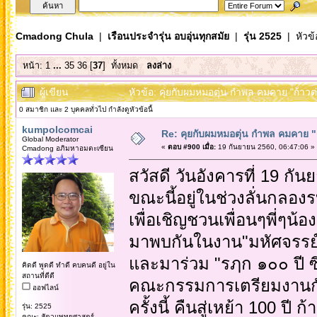
Cmadong Chula
|
เรือนประจำรุ่น อบอุ่นทุกสมัย
|
รุ่น 2525
| หัวข้
หน้า:
1
...
35
36
[
37
]
ทั้งหมด
ลงล่าง
ผู้เขียน
หัวข้อ: คุยกับผมหมอตุ่น กำพล คมคาย "ก้าวต่อ
0 สมาชิก และ 2 บุคคลทั่วไป กำลังดูหัวข้อนี้
kumpolcomcai
Re: คุยกับผมหมอตุ่น กำพล คมคาย "ก้
Global Moderator
«
ตอบ #900 เมื่อ:
19 กันยายน 2560, 06:47:06 »
Cmadong อภิมหาอมตะเซียน
สวัสดี วันอังคารที่ 19 กั
ขณะนี้อยู่ในช่วงลั่นกลอง
เพื่อเชิญชวนเพื่อนๆพี่ๆน้อ
มาพบกันในงาน"มหัศจรรย์ 
และมาร่วม "รฦก ๑๐๐ ปี ซ
คิดดี พูดดี ทำดี คบคนดี อยู่ใน
สถานที่ดีดี
คณะกรรมการเตรียมงานกั
ออฟไลน์
ครั้งนี้ คืนสู่เหย้า 100 ปี 
รุ่น: 2525
คณะ: สัตวแพทยศาสตร์