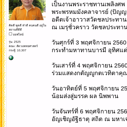
เป็นงานพระราชทานเพลิงศพ
พระพรหมมังคลาจารย์ (ปัญญ
อดีตเจ้าอาวาสวัดชลประทานรั
คิดดี พูดดี ทำดี คบคนดี อยู่ใน
ณ เมรุชั่วคราว วัดชลประทา
สถานที่ดีดี
ออฟไลน์
วันศุกร์ที่ 3 พฤศจิกายน 2560
รุ่น: 2525
คณะ: สัตวแพทยศาสตร์
กระทำมหาทานบารมี อุทิศแด
กระทู้: 10,307
วันเสาร์ที่ 4 พฤศจิกายน 256
ร่วมแสดงกตัญญูกตเวทิตาคุ
วันอาทิตย์ที่ 5 พฤศจิกายน 2
น้อมส่งสู่มรรค ผล นิพพาน
วันจันทร์ที่ 6 พฤศจิกายน 25
อัญเชิญอัฐิธาตุ สถิต ณ มหาเจ