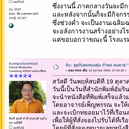
ออฟไลน์
ซึ่งงานนี้ ภาคกลางวันจะมี
รุ่น: 2525
และหลังจากนั้นก็จะมีกิจกรร
คณะ: สัตวแพทยศาสตร์
กระทู้: 10,307
ซึ่งช่วงค่ำ จะเป็นงานเฉลิม
จะอลังการงานสร้างอย่างไ
แต่ขอบอกว่าขณะนี้ โรงแรม
kumpolcomcai
Re: คุยกับผมหมอตุ่น กำพล คมคาย "ก้
Global Moderator
«
ตอบ #904 เมื่อ:
19 ตุลาคม 2560, 07:30:36 »
Cmadong อภิมหาอมตะเซียน
สวัสดี วันพฤห้สบดีที่ 19 ตุล
วันนี้เป็นวันที่สำนักพิมพ์อัมริ
จะนำหนังสือที่พิมพ์เสร็จแล้วม
โดยอาจารย์เพ็ญพรรณ จะให้เก
และจะเบิกทยอยมาไว้ที่เรือ
คิดดี พูดดี ทำดี คบคนดี อยู่ใน
เพื่อให้ผู้ที่สั่งจองไปรับได้ที่
สถานที่ดีดี
โดยผู้ที่สั่งจองหมายเลขหนังสือไ
ออฟไลน์