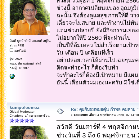
สวัสดี วันพุธที่ 1 พฤศจิกายน 256
ช่วงนี้ อากาศเปลี่ยนแปลง อุณภูมิเร
ฉะนั้น จึงต้องดูแลสุขภาพให้ดี ว
เดี๋ยวจะไม่สบาย และทำงานไม่ทัน
แถมช่วงปลายปี ยังมีกิจกรรมเย
ไม่อยากให้ปี 2560 ที่จะผ่านไป
คิดดี พูดดี ทำดี คบคนดี อยู่ใน
เป็นปีที่ล้มเหลว ไม่สำเร็จตามเป้า
สถานที่ดีดี
ออฟไลน์
วัน เดือน ปี เคลื่อนที่เร็ว
อย่าปล่อยเวลาให้ผ่านไปเฉยๆนะค
รุ่น: 2525
คณะ: สัตวแพทยศาสตร์
คิดจะทำอะไร ก็ต้องรีบทำ
กระทู้: 10,307
จะทำอะไรก็ต้องมีเป้าหมาย มีแผน
อันนี้ เตือนตัวผมเองนะครับ มิใช่
kumpolcomcai
Re: คุยกับผมหมอตุ่น กำพล คมคาย "ก้
Global Moderator
«
ตอบ #909 เมื่อ:
04 พฤศจิกายน 2560, 07:14:10
Cmadong อภิมหาอมตะเซียน
สวัสดี วันเสาร์ที่ 4 พฤศจิกา
ช่วงวันที่ 3 ถึง 6 พฤศจิกายน