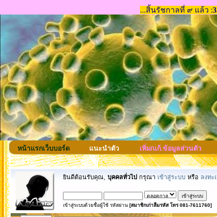
หน้าแรกเว็บบอร์ด
แนะนำตัว
เพิ่ม/แก้.ข้อมูลส่วนตัว
ยินดีต้อนรับคุณ,
บุคคลทั่วไป
กรุณา
เข้าสู่ระบบ
หรือ
ลงทะเ
เข้าสู่ระบบด้วยชื่อผู้ใช้ รหัสผ่าน
[สมาชิกเก่าลืมรหัส โทร 081-7611760]