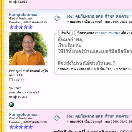
กระทู้: 71,885
kumpolcomcai
Re: คุยกับผมหมอตุ่น กำพล คมคาย "ก้
Global Moderator
«
ตอบ #907 เมื่อ:
01 พฤศจิกายน 2560, 06:35:42
Cmadong อภิมหาอมตะเซียน
อ้างถึง
ข้อความของ
khesorn mueller
เมื่อ 23
พี่หมอกำพล,
เรียบร้อยค่ะ
ให้ไว้ทั้งเบอร์บ้านและเบอร์มือถือพี่สา
พี่จะส่งไปรษณีย์ช่วงไหนคะ?
ส่งหลังวันงาน มหัศจรรย์ 100 ปี ซีมะโด่ง 11 พฤศจิกายน
คิดดี พูดดี ทำดี คบคนดี อยู่ใน
สถานที่ดีดี
ออฟไลน์
รุ่น: 2525
คณะ: สัตวแพทยศาสตร์
กระทู้: 10,307
kumpolcomcai
Re: คุยกับผมหมอตุ่น กำพล คมคาย "ก้
Global Moderator
«
ตอบ #908 เมื่อ:
01 พฤศจิกายน 2560, 06:45:56
Cmadong อภิมหาอมตะเซียน