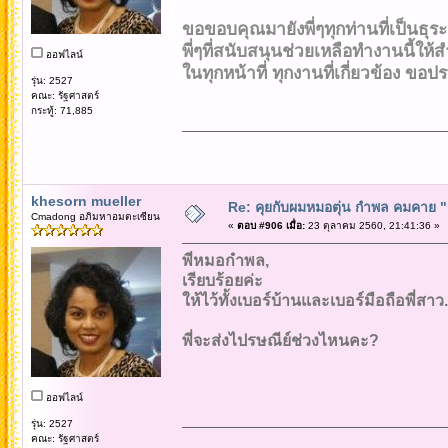
ขอขอบคุณมายังพี่ๆทุกท่านที่เป็นธุระ
พี่ๆที่สนับสนุนช่วยเหลือทำงานนี้ให้สำ
ออฟไลน์
ในทุกหน้าที่ ทุกงานที่เกี่ยวข้อง ขอปร
รุ่น: 2527
คณะ: รัฐศาสตร์
กระทู้: 71,885
khesorn mueller
Re: คุยกับผมหมอตุ่น กำพล คมคาย "ก้
Cmadong อภิมหาอมตะเซียน
«
ตอบ #906 เมื่อ:
23 ตุลาคม 2560, 21:41:36 »
พี่หมอกำพล,
เรียบร้อยค่ะ
ให้ไว้ทั้งเบอร์บ้านและเบอร์มือถือพี่สาว.
พี่จะส่งไปรษณีย์ช่วงไหนคะ?
ออฟไลน์
รุ่น: 2527
คณะ: รัฐศาสตร์