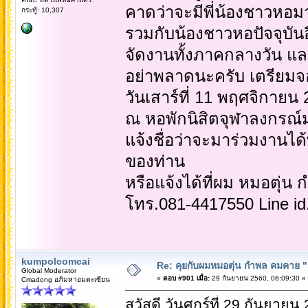
คาดว่าจะมีพี่น้องชาวห
กระทู้: 10,307
รวมกับน้องชาวหอปัจจุบั
จัดงานทั้งภาคกลางวัน แ
อย่าพลาดนะครับ เตรียมจอ
วันเสาร์ที่ 11 พฤศจิกายน
ณ หอพักนิสิตจุฬาลงกรณ์
แจ้งชื่อว่าจะมาร่วมงานไ
ของท่าน
หรือแจ้งได้ที่ผม หมอตุ่
โทร.081-4417550 Line i
kumpolcomcai
Re: คุยกับผมหมอตุ่น กำพล คมคาย "ก้
Global Moderator
«
ตอบ #901 เมื่อ:
29 กันยายน 2560, 06:09:30 »
Cmadong อภิมหาอมตะเซียน
สวัสดี วันศุกร์ที่ 29 กันยายน