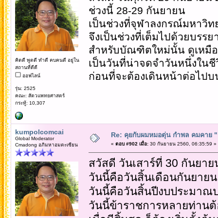
ช่วงนี้ 28-29 กันยายน
เป็นช่วงที่จุฬาลงกรณ์มหาว
จึงเป็นช่วงที่เต็มไปด้วยบรร
สำหรับบัณฑิตใหม่นั้น ดูเหมื
คิดดี พูดดี ทำดี คบคนดี อยู่ใน
เป็นวันที่น่าจดจำวันหนึ่งในชี
สถานที่ดีดี
ก่อนที่จะต้องเดินหน้าต่อไ
ออฟไลน์
รุ่น: 2525
คณะ: สัตวแพทยศาสตร์
กระทู้: 10,307
kumpolcomcai
Re: คุยกับผมหมอตุ่น กำพล คมคาย "ก้
Global Moderator
«
ตอบ #902 เมื่อ:
30 กันยายน 2560, 06:35:59 »
Cmadong อภิมหาอมตะเซียน
สวัสดี วันเสาร์ที่ 30 กันยา
วันนี้คือวันสิ้นเดือนกันยายน
วันนี้คือวันสิ้นปีงบประมา
วันนี้ข้าราชการหลายท่านต้อง