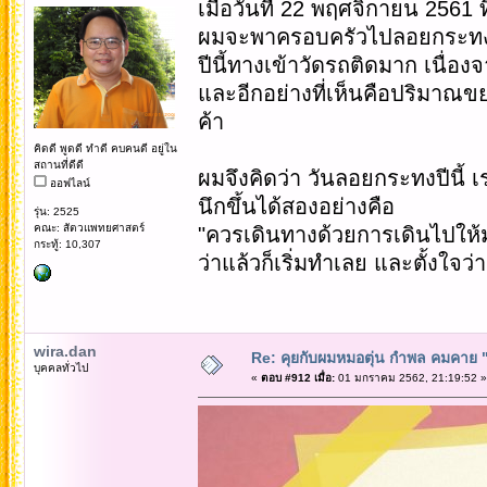
เมือวันที่ 22 พฤศจิกายน 2561 
ผมจะพาครอบครัวไปลอยกระทงที่ว
ปีนี้ทางเข้าวัดรถติดมาก เน
และอีกอย่างที่เห็นคือปริมาณ
ค้า
คิดดี พูดดี ทำดี คบคนดี อยู่ใน
สถานที่ดีดี
ผมจึงคิดว่า วันลอยกระทงปีนี้ 
ออฟไลน์
นึกขึ้นได้สองอย่างคือ
รุ่น: 2525
คณะ: สัตวแพทยศาสตร์
"ควรเดินทางด้วยการเดินไปให้ม
กระทู้: 10,307
ว่าแล้วก็เริ่มทำเลย และตั้งใจ
wira.dan
Re: คุยกับผมหมอตุ่น กำพล คมคาย "ก้
บุคคลทั่วไป
«
ตอบ #912 เมื่อ:
01 มกราคม 2562, 21:19:52 »