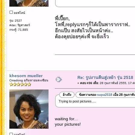
ออฟไลน์
พี่เปี๊ยก,
รุ่น: 2527
โหพี่,replyแรกๆก็ได้เป็นพารากราฟ..
คณะ: รัฐศาสตร์
กระทู้: 71,885
อีกแป๊บ สงสัยไวเป็นหน้าค่ะ..
ต้องคุยบ่อยๆค่ะพี่ จะยิ่งเร็ว
khesorn mueller
Re: รูปงานคืนสู่เหย้า รุ่น 2518
Cmadong อภิมหาอมตะเซียน
«
ตอบ #36 เมื่อ:
28 กุมภาพันธ์ 2555, 17:4
อ้างถึง
ข้อความของ
supa2518
เมื่อ 28 กุมภาพั
Trying to post pictures.....
waiting for...
your pictures!
ออฟไลน์