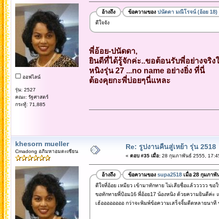
อ้างถึง
ข้อความของ
ปนัดดา มณีโรจน์ (อ้อย 18)
ดีใจจัง
พี่อ้อย-ปนัดดา,
ยินดีที่ได้รู้จักค่ะ..ขอต้อนรับพี่อย่างจริง
หนิงรุ่น 27 ...no name อย่างยิ่ง ที่นี่
ออฟไลน์
ต้องคุยกะพี่บ่อยๆนี่แหละ
รุ่น: 2527
คณะ: รัฐศาสตร์
กระทู้: 71,885
khesorn mueller
Re: รูปงานคืนสู่เหย้า รุ่น 2518
Cmadong อภิมหาอมตะเซียน
«
ตอบ #35 เมื่อ:
28 กุมภาพันธ์ 2555, 17:4
อ้างถึง
ข้อความของ
supa2518
เมื่อ 28 กุมภาพั
ดีใจที่อ้อย เหมียว เข้ามาทักทาย ไม่เสียชื่อแล้ววววว ขอให้ม
ขอทักทายพี่ป้อม16 พี่อ้อย17 น้องหนิง ด้วยความยินดีค่
เฮ้ออออออออ กว่าจะพิมพ์ข้อความเสร็จจิ้มดีดหลายนาที