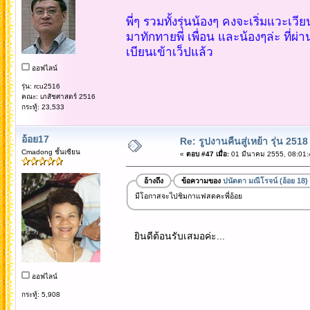
พี่ๆ รวมทั้งรุ่นน้องๆ คงจะเริ่มแวะเวี
มาทักทายพี่ เพื่อน และน้องๆล่ะ ที่ผ
เบียนเข้าเว็ปแล้ว
ออฟไลน์
รุ่น: rcu2516
คณะ: เภสัชศาสตร์ 2516
กระทู้: 23,533
อ้อย17
Re: รูปงานคืนสู่เหย้า รุ่น 2518
Cmadong ชั้นเซียน
«
ตอบ #47 เมื่อ:
01 มีนาคม 2555, 08:01:
อ้างถึง
ข้อความของ
ปนัดดา มณีโรจน์ (อ้อย 18)
มีโอกาสจะไปชิมกาแฟสดคะพี่อ้อย
ยินดีต้อนรับเสมอค่ะ...
ออฟไลน์
กระทู้: 5,908