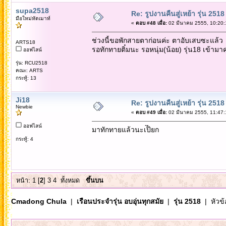
supa2518
Re: รูปงานคืนสู่เหย้า รุ่น 2518
มือใหม่หัดเมาท์
«
ตอบ #48 เมื่อ:
02 มีนาคม 2555, 10:20:
ช่วงนี้ขอพักสายตาก่อนค่ะ ตาอับเสบซะแล้ว
ARTS18
รอทักทายติ๋มนะ รอหนุ่ม(น้อย) รุ่น18 เข้ามาค
ออฟไลน์
รุ่น: RCU2518
คณะ: ARTS
กระทู้: 13
Ji18
Re: รูปงานคืนสู่เหย้า รุ่น 2518
Newbie
«
ตอบ #49 เมื่อ:
02 มีนาคม 2555, 11:47:
ออฟไลน์
มาทักทายแล้วนะเป๊ียก
กระทู้: 4
หน้า:
1
[
2
]
3
4
ทั้งหมด
ขึ้นบน
Cmadong Chula
|
เรือนประจำรุ่น อบอุ่นทุกสมัย
|
รุ่น 2518
| หัวข้