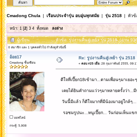
Cmadong Chula
|
เรือนประจำรุ่น อบอุ่นทุกสมัย
|
รุ่น 2518
| หัวข้
หน้า:
1
[
2
]
3
4
ทั้งหมด
ลงล่าง
ผู้เขียน
หัวข้อ: รูปงานคืนสู่เหย้า รุ่น 2518 (อ่าน 936
0 สมาชิก และ 1 บุคคลทั่วไป กำลังดูหัวข้อนี้
อ้อย17
Re: รูปงานคืนสู่เหย้า รุ่น 2518
Cmadong ชั้นเซียน
«
ตอบ #25 เมื่อ:
28 กุมภาพันธ์ 2555, 09:1
ดีใจที่เปี๊ยก18เข้ามา...ตามเพื่อนๆมาเยอะๆ
เคยได้ยินคำถามแว่วๆมาหลายครั้งว่า...มีห้
วันนี้มีแล้ว ก็ดีใจมากที่มีน้องมาอยู่ใกล้ๆ...
รอชมรูปนะ...หนูเปี๊ยก... วันก่อนเห็นแขกม
ออฟไลน์
กระทู้: 5,908