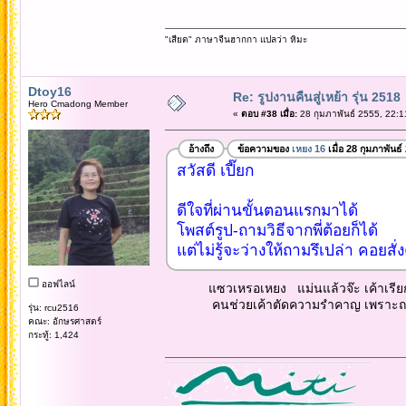
"เสียด" ภาษาจีนฮากกา แปลว่า หิมะ
Dtoy16
Re: รูปงานคืนสู่เหย้า รุ่น 2518
Hero Cmadong Member
«
ตอบ #38 เมื่อ:
28 กุมภาพันธ์ 2555, 22:1
อ้างถึง
ข้อความของ
เหยง 16
เมื่อ 28 กุมภาพันธ
สวัสดี เปี๊ยก
ดีใจที่ผ่านขั้นตอนแรกมาได้
โพสต์รูป-ถามวิธีจากพี่ต้อยก็ได้
แต่ไม่รู้จะว่างให้ถามรึเปล่า คอยส
ออฟไลน์
แซวเหรอเหยง แม่นแล้วจ๊ะ เค้าเรียกขอ
คนช่วยเค้าตัดความรำคาญ เพราะถามตั้งแต
รุ่น: rcu2516
คณะ: อักษรศาสตร์
กระทู้: 1,424