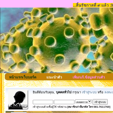
หน้าแรกเว็บบอร์ด
แนะนำตัว
เพิ่ม/แก้.ข้อมูลส่วนตัว
ยินดีต้อนรับคุณ,
บุคคลทั่วไป
กรุณา
เข้าสู่ระบบ
หรือ
ลงทะเ
เข้าสู่ระบบด้วยชื่อผู้ใช้ รหัสผ่าน
[สมาชิกเก่าลืมรหัส โทร 081-7611760]