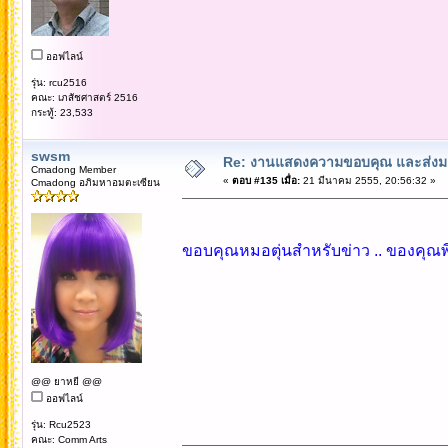
ออฟไลน์
รุ่น: rcu2516
คณะ: เภสัชศาสตร์ 2516
กระทู้: 23,533
swsm
Re: งานแสดงความขอบคุณ และส่งมอ
Cmadong Member
«
ตอบ #135 เมื่อ:
21 มีนาคม 2555, 20:56:32 »
Cmadong อภิมหาอมตะเซียน
ขอบคุณหมอตุ่นสำหรับข่าว .. ของคุณพี
@@ ยาหยี @@
ออฟไลน์
รุ่น: Rcu2523
คณะ: Comm Arts