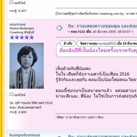
ออฟไลน์
กระทู้: 9,457
[โบราณคดี]จุดกำเนิดเริ่มต้นของ cmadong.com by : มานพ กล
wannee
Re: งานแสดงความขอบคุณ และส่งมอ
Global Moderator
«
ตอบ #132 เมื่อ:
20 มีนาคม 2555, 08:53:57 »
Cmadong พันธุ์แท้
อ้างถึง
ข้อความของ
suriya2513
เมื่อ 19 มีนาค
ต้องนับปีที่เป็นน้องใหม่ครั้งแรกครั
เห็นด้วยกับพี่ป๋องค่ะ
ในใจ เสียดก็นับราเมศวร์เป็นเพื่อน 2516
รู้จักกันและคุยกัน ตอนเป็นน้องใหม่คณะวิดย
ตอนนี้ชมรมฯเป็นสมาคมฯแล้ว ผสมผสานระ
ออฟไลน์
น่าจะดีเนอะ..พี่น้อง ไม่ใช่เป็นการส่งต่อรุ่นถ
รุ่น: จุฬาฯรุ่นประวัติศาสตร์ 2516
คณะ: ทันตแพทยศาสตร์
กระทู้: 4,806
"เสียด" ภาษาจีนฮากกา แปลว่า หิมะ
kumpolcomcai
Re: งานแสดงความขอบคุณ และส่งมอ