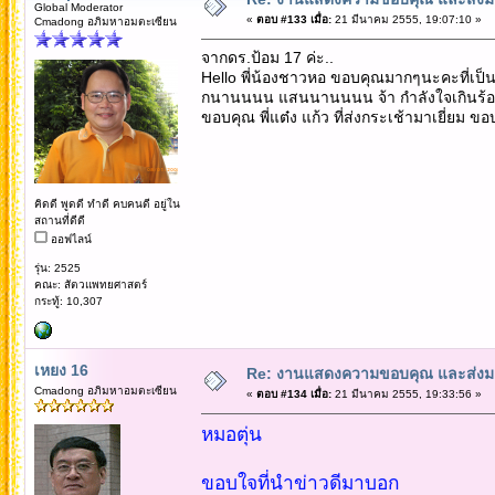
Global Moderator
«
ตอบ #133 เมื่อ:
21 มีนาคม 2555, 19:07:10 »
Cmadong อภิมหาอมตะเซียน
จากดร.ป้อม 17 ค่ะ..
Hello พี่น้องชาวหอ ขอบคุณมากๆนะคะที่เป็นห
กนานนนน แสนนานนนน จ้า กำลังใจเกินร้อย
ขอบคุณ พี่แต๋ง แก้ว ที่ส่งกระเช้ามาเยี่ยม ขอบ
คิดดี พูดดี ทำดี คบคนดี อยู่ใน
สถานที่ดีดี
ออฟไลน์
รุ่น: 2525
คณะ: สัตวแพทยศาสตร์
กระทู้: 10,307
เหยง 16
Re: งานแสดงความขอบคุณ และส่งมอ
Cmadong อภิมหาอมตะเซียน
«
ตอบ #134 เมื่อ:
21 มีนาคม 2555, 19:33:56 »
หมอตุ่น
ขอบใจที่นำข่าวดีมาบอก