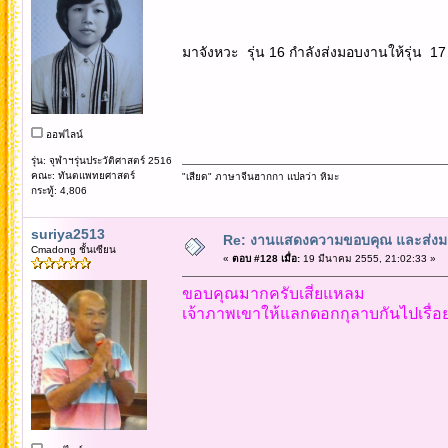
มาจังหวะ รุ่น 16 กำลังส่งมอบงานให้รุ่น 1
ออฟไลน์
รุ่น: จุฬาฯรุ่นประวัติศาสตร์ 2516
คณะ: ทันตแพทยศาสตร์
"เสียด" ภาษาจีนฮากกา แปลว่า หิมะ
กระทู้: 4,806
suriya2513
Re: งานแสดงความขอบคุณ และส่งมอ
Cmadong ชั้นเซียน
«
ตอบ #128 เมื่อ:
19 มีนาคม 2555, 21:02:33 »
ขอบคุณมากครับเสี่ยแหลม
เจ้าภาพเขาให้แลกดอกกุลาบกันไปเรื่