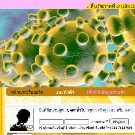
หน้าแรกเว็บบอร์ด
แนะนำตัว
เพิ่ม/แก้.ข้อมูลส่วนตัว
ยินดีต้อนรับคุณ,
บุคคลทั่วไป
กรุณา
เข้าสู่ระบบ
หรือ
ลงทะเ
เข้าสู่ระบบด้วยชื่อผู้ใช้ รหัสผ่าน
[สมาชิกเก่าลืมรหัส โทร 081-7611760]