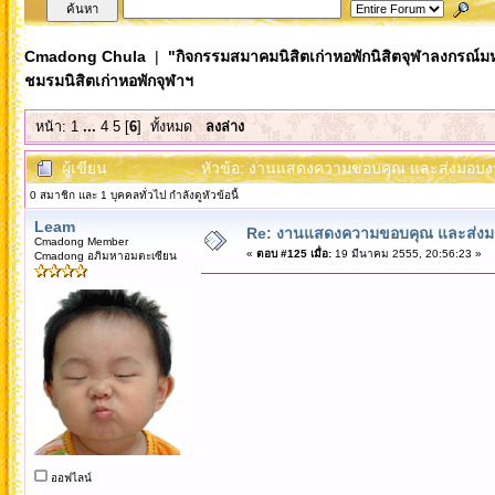
Cmadong Chula
|
"กิจกรรมสมาคมนิสิตเก่าหอพักนิสิตจุฬาลงกรณ์ม
ชมรมนิสิตเก่าหอพักจุฬาฯ
หน้า:
1
...
4
5
[
6
]
ทั้งหมด
ลงล่าง
ผู้เขียน
หัวข้อ: งานแสดงความขอบคุณ และส่งมอบงาน
0 สมาชิก และ 1 บุคคลทั่วไป กำลังดูหัวข้อนี้
Leam
Re: งานแสดงความขอบคุณ และส่งมอ
Cmadong Member
«
ตอบ #125 เมื่อ:
19 มีนาคม 2555, 20:56:23 »
Cmadong อภิมหาอมตะเซียน
ออฟไลน์