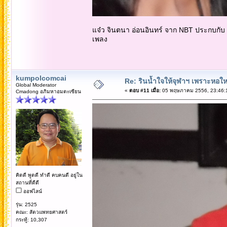
แจ๋ว จินตนา อ่อนอินทร์ จาก NBT ประกบกับ ป
เพลง
kumpolcomcai
Re: รินน้ำใจให้จุฬาฯ เพราะหอใหญ่
Global Moderator
«
ตอบ #11 เมื่อ:
05 พฤษภาคม 2556, 23:46:
Cmadong อภิมหาอมตะเซียน
คิดดี พูดดี ทำดี คบคนดี อยู่ใน
สถานที่ดีดี
ออฟไลน์
รุ่น: 2525
คณะ: สัตวแพทยศาสตร์
กระทู้: 10,307