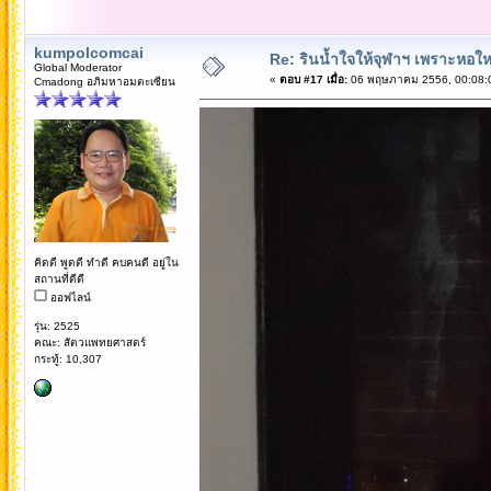
kumpolcomcai
Re: รินน้ำใจให้จุฬาฯ เพราะหอใหญ่
Global Moderator
«
ตอบ #17 เมื่อ:
06 พฤษภาคม 2556, 00:08:
Cmadong อภิมหาอมตะเซียน
คิดดี พูดดี ทำดี คบคนดี อยู่ใน
สถานที่ดีดี
ออฟไลน์
รุ่น: 2525
คณะ: สัตวแพทยศาสตร์
กระทู้: 10,307