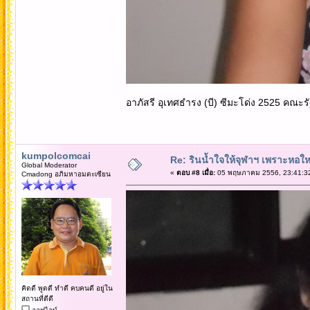
อาภัสรี อุเทศธำรง (บี) ซีมะโด่ง 2525 คณะร
kumpolcomcai
Re: รินน้ำใจให้จุฬาฯ เพราะหอใหญ่
Global Moderator
«
ตอบ #8 เมื่อ:
05 พฤษภาคม 2556, 23:41:3
Cmadong อภิมหาอมตะเซียน
คิดดี พูดดี ทำดี คบคนดี อยู่ใน
สถานที่ดีดี