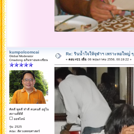
kumpolcomcai
Re: รินน้ำใจให้จุฬาฯ เพราะหอใหญ่่ ๆ 
Global Moderator
«
ตอบ #21 เมื่อ:
06 พฤษภาคม 2556, 00:19:22 »
Cmadong อภิมหาอมตะเซียน
คิดดี พูดดี ทำดี คบคนดี อยู่ใน
สถานที่ดีดี
ออฟไลน์
รุ่น: 2525
คณะ: สัตวแพทยศาสตร์