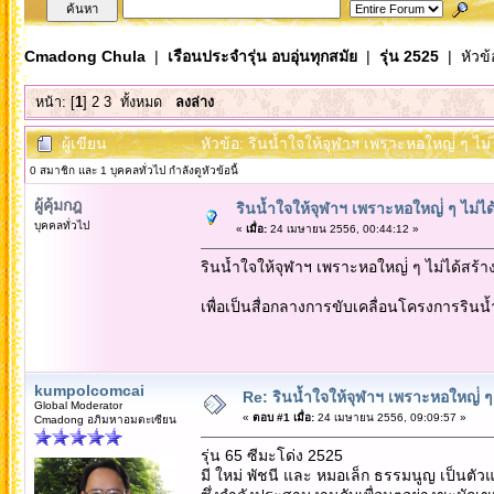
Cmadong Chula
|
เรือนประจำรุ่น อบอุ่นทุกสมัย
|
รุ่น 2525
| หัวข้
หน้า: [
1
]
2
3
ทั้งหมด
ลงล่าง
ผู้เขียน
หัวข้อ: รินน้ำใจให้จุฬาฯ เพราะหอใหญ่่ ๆ ไม่
0 สมาชิก และ 1 บุคคลทั่วไป กำลังดูหัวข้อนี้
ผู้คุ้มกฎ
รินน้ำใจให้จุฬาฯ เพราะหอใหญ่่ ๆ ไม่ได
บุคคลทั่วไป
«
เมื่อ:
24 เมษายน 2556, 00:44:12 »
รินน้ำใจให้จุฬาฯ เพราะหอใหญ่่ ๆ ไม่ได้สร้า
เพื่อเป็นสื่อกลางการขับเคลื่อนโครงการริน
kumpolcomcai
Re: รินน้ำใจให้จุฬาฯ เพราะหอใหญ่่ ๆ 
Global Moderator
«
ตอบ #1 เมื่อ:
24 เมษายน 2556, 09:09:57 »
Cmadong อภิมหาอมตะเซียน
รุ่น 65 ซีมะโด่ง 2525
มี ใหม่ พัชนี และ หมอเล็ก ธรรมนูญ เป็นตัวแ