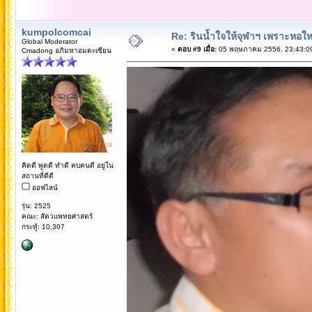
kumpolcomcai
Re: รินน้ำใจให้จุฬาฯ เพราะหอใหญ่
Global Moderator
«
ตอบ #9 เมื่อ:
05 พฤษภาคม 2556, 23:43:0
Cmadong อภิมหาอมตะเซียน
คิดดี พูดดี ทำดี คบคนดี อยู่ใน
สถานที่ดีดี
ออฟไลน์
รุ่น: 2525
คณะ: สัตวแพทยศาสตร์
กระทู้: 10,307