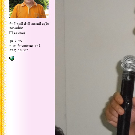
คิดดี พูดดี ทำดี คบคนดี อยู่ใน
สถานที่ดีดี
ออฟไลน์
รุ่น: 2525
คณะ: สัตวแพทยศาสตร์
กระทู้: 10,307