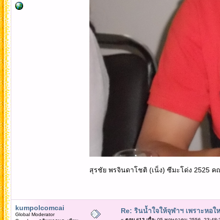
สุรชัย พรจินดาโชติ (เน็ง) ซีมะโด่ง 2525 
kumpolcomcai
Re: รินน้ำใจให้จุฬาฯ เพราะหอใหญ่
Global Moderator
«
ตอบ #12 เมื่อ:
05 พฤษภาคม 2556, 23:48: