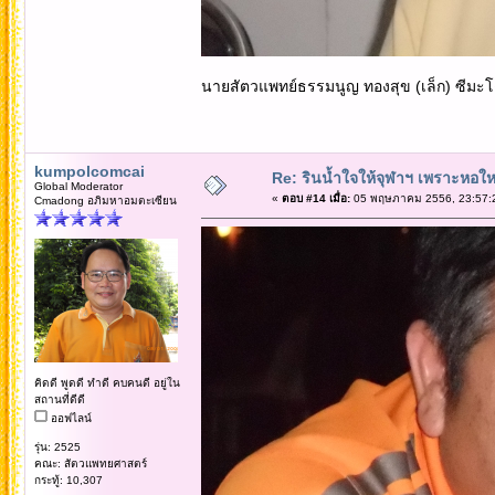
นายสัตวแพทย์ธรรมนูญ ทองสุข (เล็ก) ซีมะโ
kumpolcomcai
Re: รินน้ำใจให้จุฬาฯ เพราะหอใหญ่
Global Moderator
«
ตอบ #14 เมื่อ:
05 พฤษภาคม 2556, 23:57:
Cmadong อภิมหาอมตะเซียน
คิดดี พูดดี ทำดี คบคนดี อยู่ใน
สถานที่ดีดี
ออฟไลน์
รุ่น: 2525
คณะ: สัตวแพทยศาสตร์
กระทู้: 10,307