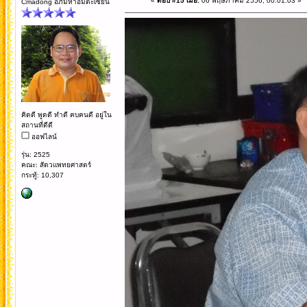
«
ตอบ #15 เมื่อ:
06 พฤษภาคม 2556, 00:01:03 »
Cmadong อภิมหาอมตะเซียน
คิดดี พูดดี ทำดี คบคนดี อยู่ใน
สถานที่ดีดี
ออฟไลน์
รุ่น: 2525
คณะ: สัตวแพทยศาสตร์
กระทู้: 10,307