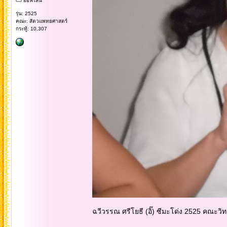
ออฟไลน์
รุ่น: 2525
คณะ: สัตวแพทยศาสตร์
กระทู้: 10,307
ฉวีวรรณ ศรีโยธี (อิ๊) ซีมะโด่ง 2525 คณะวิ