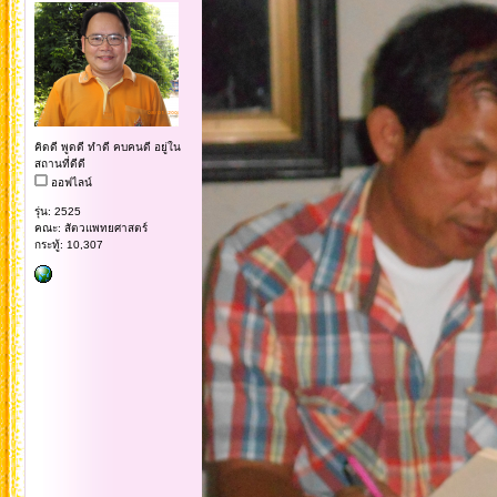
คิดดี พูดดี ทำดี คบคนดี อยู่ใน
สถานที่ดีดี
ออฟไลน์
รุ่น: 2525
คณะ: สัตวแพทยศาสตร์
กระทู้: 10,307