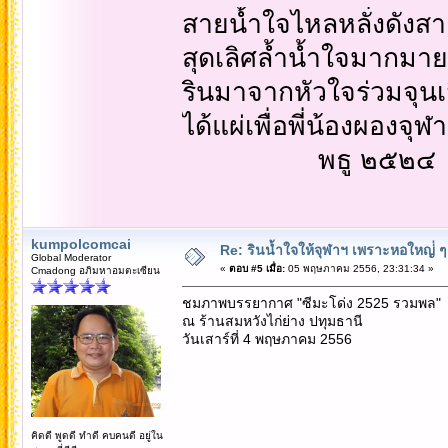
สายน้ำใจไหลหลั่งดังสา
สุดเลิศล้ำน้ำใจมากมาย
รินมาจากหัวใจร่วมจุนเ
ได้แผ่เพื่อพี่น้องผองจุฬ
พธู ๒๕๒๔
kumpolcomcai
Re: รินน้ำใจให้จุฬาฯ เพราะหอใหญ่่ ๆ 
Global Moderator
«
ตอบ #5 เมื่อ:
05 พฤษภาคม 2556, 23:31:34 »
Cmadong อภิมหาอมตะเซียน
ชมภาพบรรยากาศ "ซีมะโด่ง 2525 รวมพล"
ณ ร้านสมหวังไก่ย่าง ปทุมธานี
วันเสาร์ที่ 4 พฤษภาคม 2556
คิดดี พูดดี ทำดี คบคนดี อยู่ใน