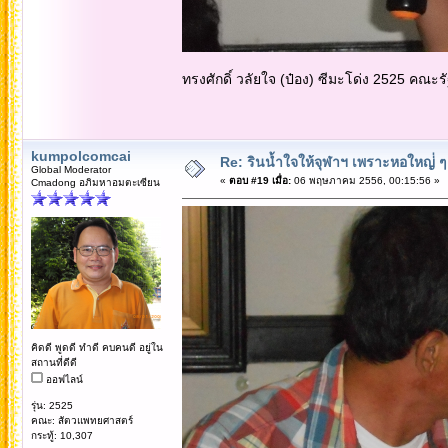
ทรงศักดิ์ วลัยใจ (ป๋อง) ซีมะโด่ง 2525 คณะรั
kumpolcomcai
Re: รินน้ำใจให้จุฬาฯ เพราะหอใหญ่่ ๆ 
Global Moderator
«
ตอบ #19 เมื่อ:
06 พฤษภาคม 2556, 00:15:56 »
Cmadong อภิมหาอมตะเซียน
คิดดี พูดดี ทำดี คบคนดี อยู่ใน
สถานที่ดีดี
ออฟไลน์
รุ่น: 2525
คณะ: สัตวแพทยศาสตร์
กระทู้: 10,307