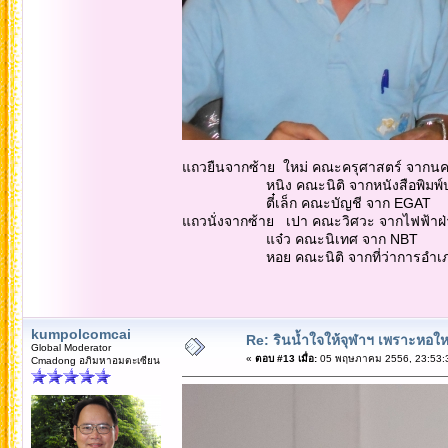
แถวยืนจากซ้าย ใหม่ คณะครุศาสตร์ จากน
หนิง คณะนิติ จากหนังสือพิมพ์ประ
ตี๋เล็ก คณะบัญชี จาก EGAT
แถวนั่งจากซ้าย เปา คณะวิศวะ จากไฟฟ้าฝ
แจ๋ว คณะนิเทศ จาก NBT
หอย คณะนิติ จากที่ว่าการอำเภอวัง
kumpolcomcai
Re: รินน้ำใจให้จุฬาฯ เพราะหอใหญ่
Global Moderator
«
ตอบ #13 เมื่อ:
05 พฤษภาคม 2556, 23:53:
Cmadong อภิมหาอมตะเซียน