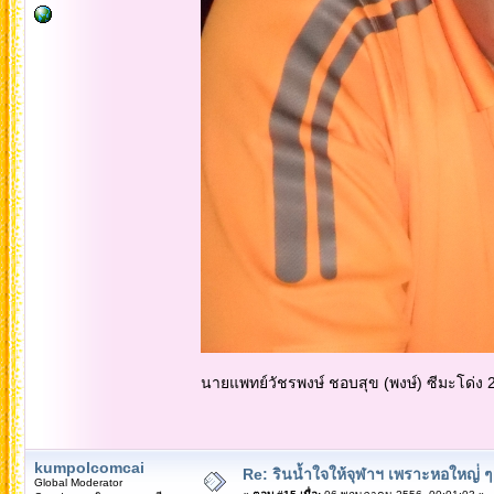
นายแพทย์วัชรพงษ์ ชอบสุข (พงษ์) ซีมะโด่ง
kumpolcomcai
Re: รินน้ำใจให้จุฬาฯ เพราะหอใหญ่่ ๆ 
Global Moderator