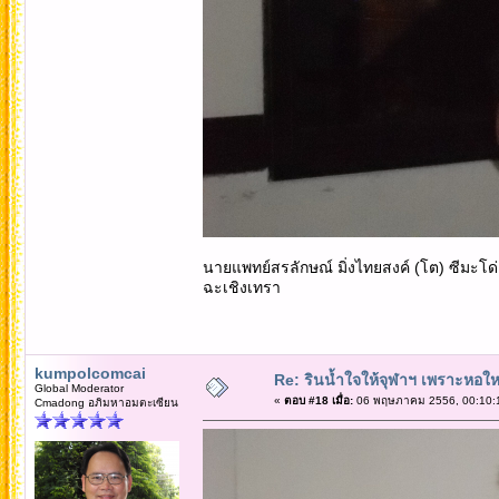
นายแพทย์สรลักษณ์ มิ่งไทยสงค์ (โต) ซีมะโ
ฉะเชิงเทรา
kumpolcomcai
Re: รินน้ำใจให้จุฬาฯ เพราะหอใหญ่
Global Moderator
«
ตอบ #18 เมื่อ:
06 พฤษภาคม 2556, 00:10:
Cmadong อภิมหาอมตะเซียน