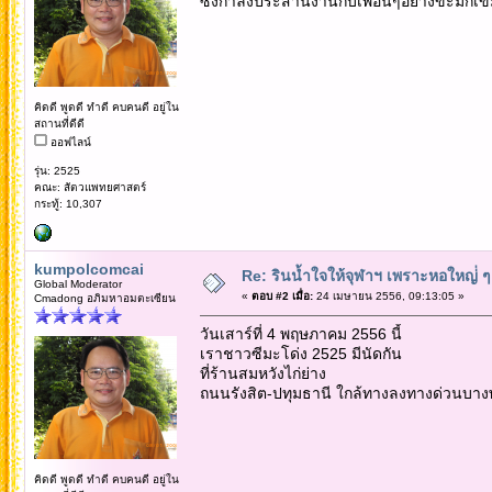
ซึ่งกำลังประสานงานกับเพื่อนๆอย่างขะมักเข
คิดดี พูดดี ทำดี คบคนดี อยู่ใน
สถานที่ดีดี
ออฟไลน์
รุ่น: 2525
คณะ: สัตวแพทยศาสตร์
กระทู้: 10,307
kumpolcomcai
Re: รินน้ำใจให้จุฬาฯ เพราะหอใหญ่่ ๆ 
Global Moderator
«
ตอบ #2 เมื่อ:
24 เมษายน 2556, 09:13:05 »
Cmadong อภิมหาอมตะเซียน
วันเสาร์ที่ 4 พฤษภาคม 2556 นี้
เราชาวซีมะโด่ง 2525 มีนัดกัน
ที่ร้านสมหวังไก่ย่าง
ถนนรังสิต-ปทุมธานี ใกล้ทางลงทางด่วนบางพ
คิดดี พูดดี ทำดี คบคนดี อยู่ใน