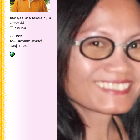
คิดดี พูดดี ทำดี คบคนดี อยู่ใน
สถานที่ดีดี
ออฟไลน์
รุ่น: 2525
คณะ: สัตวแพทยศาสตร์
กระทู้: 10,307