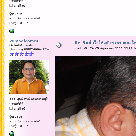
สถานที่ดีดี
ออฟไลน์
รุ่น: 2525
คณะ: สัตวแพทยศาสตร์
กระทู้: 10,307
kumpolcomcai
Re: รินน้ำใจให้จุฬาฯ เพราะหอใหญ่
Global Moderator
«
ตอบ #6 เมื่อ:
05 พฤษภาคม 2556, 23:37:2
Cmadong อภิมหาอมตะเซียน
คิดดี พูดดี ทำดี คบคนดี อยู่ใน
สถานที่ดีดี
ออฟไลน์
รุ่น: 2525
คณะ: สัตวแพทยศาสตร์
กระทู้: 10,307