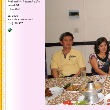
คิดดี พูดดี ทำดี คบคนดี อยู่ใน
สถานที่ดีดี
ออฟไลน์
รุ่น: 2525
คณะ: สัตวแพทยศาสตร์
กระทู้: 10,307