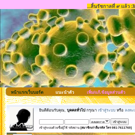
หน้าแรกเว็บบอร์ด
แนะนำตัว
เพิ่ม/แก้.ข้อมูลส่วนตัว
ยินดีต้อนรับคุณ,
บุคคลทั่วไป
กรุณา
เข้าสู่ระบบ
หรือ
ลงทะเ
เข้าสู่ระบบด้วยชื่อผู้ใช้ รหัสผ่าน
[สมาชิกเก่าลืมรหัส โทร 081-7611760]