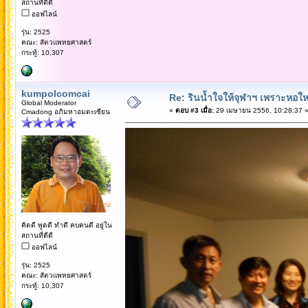
สถานที่ดีดี
ออฟไลน์
รุ่น: 2525
คณะ: สัตวแพทยศาสตร์
กระทู้: 10,307
kumpolcomcai
Re: รินน้ำใจให้จุฬาฯ เพราะหอใหญ่
Global Moderator
«
ตอบ #3 เมื่อ:
29 เมษายน 2556, 10:28:37 
Cmadong อภิมหาอมตะเซียน
คิดดี พูดดี ทำดี คบคนดี อยู่ใน
สถานที่ดีดี
ออฟไลน์
รุ่น: 2525
คณะ: สัตวแพทยศาสตร์
กระทู้: 10,307