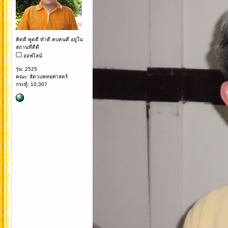
คิดดี พูดดี ทำดี คบคนดี อยู่ใน
สถานที่ดีดี
ออฟไลน์
รุ่น: 2525
คณะ: สัตวแพทยศาสตร์
กระทู้: 10,307