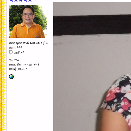
คิดดี พูดดี ทำดี คบคนดี อยู่ใน
สถานที่ดีดี
ออฟไลน์
รุ่น: 2525
คณะ: สัตวแพทยศาสตร์
กระทู้: 10,307