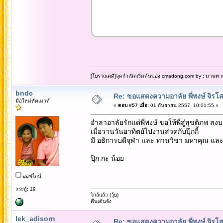
[โบราณคดี]จุดกำเนิดเริ่มต้นของ cmadong.com by : มานพ กล
bndc
Re: ขอแสดงความอาลัย พี่พงษ์ จิรโส
มือใหม่หัดเมาท์
«
ตอบ #57 เมื่อ:
01 กันยายน 2557, 10:01:55 »
อำลาอาลัยรักแด่พี่พงษ์ ขอให้พี่สู่สุขติภพ สงบ
เมื่อวานวันอาทิตย์ไปงานสวดกับปุ๊กกี้
มี อธิการบดีจุฬา และ ท่านวิชา มหาคุณ และพ
ปุ๊ก กะ น้อย
ออฟไลน์
กระทู้: 19
ไกล้แล้ว (วุ้ย)
ตื่นเต้นจัง
lek_adisorn
Re: ขอแสดงความอาลัย พี่พงษ์ จิรโส