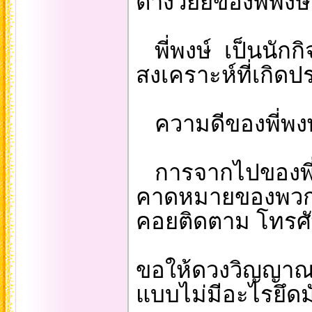
ต่างวัยย์ของพี่พงษ์
พี่พงษ์ เป็นนัก
สงเคราะห์ที่เกิด
ความดีของพี่พงษ์
การจากไปของพี่พ
คาดหมายของพวกเร
คอยติดตาม โทรศัพ
ขอให้ดวงวิญญาณข
แบบไม่มีอะไรยึดมั่น