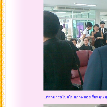
แต่สามารถไปขโมยภาพของเสี่ยหนุน สุเท