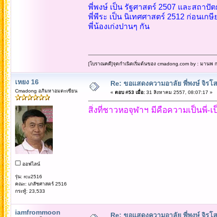
พี่พงษ์ เป็น รัฐศาสตร์ 2507 และสถาปัต
พี่พีระ เป็น นิเทศศาสตร์ 2512 ก่อนเก
พี่น้องเก่งปานๆ กัน
[โบราณคดี]จุดกำเนิดเริ่มต้นของ cmadong.com by : มานพ กล
เหยง 16
Re: ขอแสดงความอาลัย พี่พงษ์ จิรโส
Cmadong อภิมหาอมตะเซียน
«
ตอบ #53 เมื่อ:
31 สิงหาคม 2557, 08:07:17 »
สิ่งที่ชาวหอจุฬาฯ มีคือความเป็นพี่-
ออฟไลน์
รุ่น: rcu2516
คณะ: เภสัชศาสตร์ 2516
กระทู้: 23,533
iamfrommoon
Re: ขอแสดงความอาลัย พี่พงษ์ จิรโส