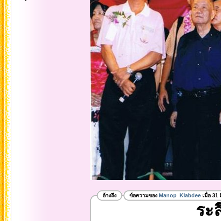
อ้างถึง
ข้อความของ
Manop Klabdee
เมื่อ 31
ระล