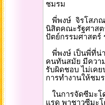
ชมรม
พี่พงษ์ จิรโสภณ เ
นิสิตคณะรัฐศาสตร
ปัตย์กรรมศาสตร์ ร
พี่พงษ์ เป็นพี่ที่น
คนทันสมัย มีความ
รับผิดชอบ ไม่เค
การทำงานให้ชมรม
ในการจัดซีมะโด่งท
แรด พาชาวซีมะโด่งไ