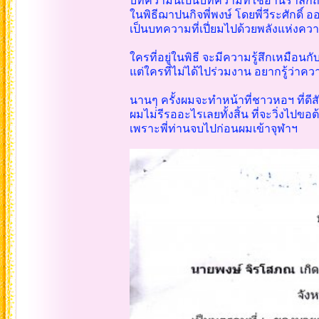
บทความนี้เป็นบทความที่ใช้อ่านรำลึกถึงพ
ในพิธีฌาปนกิจพี่พงษ์ โดยพี่วีระศักดิ์
เป็นบทความที่เปี่ยมไปด้วยพลังแห่งคว
ใครที่อยู่ในพิธี จะมีความรู้สึกเหมือน
แต่ใครที่ไม่ได้ไปร่วมงาน อยากรู้ว่าคว
นานๆ ครั้งผมจะทำหน้าที่ชาวหอฯ ที่ดีสักคร
ผมไม่่รีรออะไรเลยทั้งสิ้น ที่จะวิ่งไปขอต
เพราะพี่ท่านจบไปก่อนผมเข้าจุฬาฯ