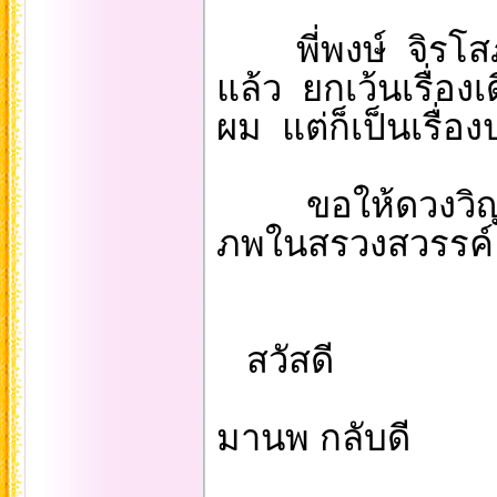
พี่พงษ์ จิรโสภณไ
แล้ว ยกเว้นเรื่องเ
ผม แต่ก็เป็นเรื่อ
ขอให้ดวงวิญญาณ
ภพในสรวงสวรรค์
สวัสดี
มานพ กลับดี