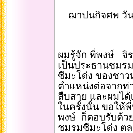
ฌาปนกิจศพ วันท
ผมรู้จัก พี่พงษ์ 
เป็นประธานชมรมนิ
ซีมะโด่ง ของชาวห
ตำแหน่งต่อจากท่า
สืบสาย และผมได้เ
ในครั้งนั้น ขอให้พ
พงษ์ ก็ตอบรับด้ว
ชมรมซีมะโด่ง ตลอ