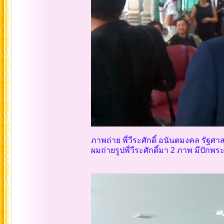
ภาพถ่าย พี่วีระศักดิ์ อนันตมงคล รัฐศา
ผมถ่ายรูปพี่วีระศักดิ์มา 2 ภาพ มีปักพร