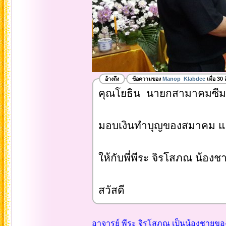
อ้างถึง
ข้อความของ
Manop Klabdee
เมื่อ 30
คุณโยธิน นายกสามาคมซีม
มอบเงินทำบุญของสมาคม แ
ให้กับพี่พีระ จิรโสภณ น้องช
สวัสดี
อาจารย์ พีระ จิรโสภณ เป็นน้องชายของ