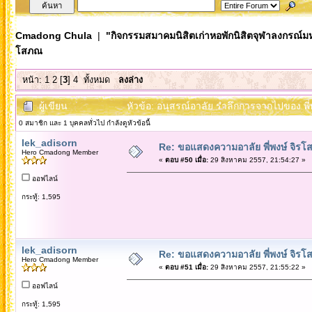
Cmadong Chula
|
"กิจกรรมสมาคมนิสิตเก่าหอพักนิสิตจุฬาลงกรณ์ม
โสภณ
หน้า:
1
2
[
3
]
4
ทั้งหมด
ลงล่าง
ผู้เขียน
หัวข้อ: อนุสรณ์อาลัย รำลึกการจากไปของ พี่
0 สมาชิก และ 1 บุคคลทั่วไป กำลังดูหัวข้อนี้
lek_adisorn
Re: ขอแสดงความอาลัย พี่พงษ์ จิรโส
Hero Cmadong Member
«
ตอบ #50 เมื่อ:
29 สิงหาคม 2557, 21:54:27 »
ออฟไลน์
กระทู้: 1,595
lek_adisorn
Re: ขอแสดงความอาลัย พี่พงษ์ จิรโส
Hero Cmadong Member
«
ตอบ #51 เมื่อ:
29 สิงหาคม 2557, 21:55:22 »
ออฟไลน์
กระทู้: 1,595