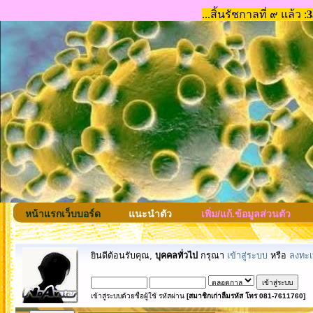
หน้าแรกเว็บบอร์ด
แนะนำตัว
เพิ่ม/แก้.ข้อมูลส่วนตัว
ยินดีต้อนรับคุณ,
บุคคลทั่วไป
กรุณา
เข้าสู่ระบบ
หรือ
ลงทะเ
เข้าสู่ระบบด้วยชื่อผู้ใช้ รหัสผ่าน
[สมาชิกเก่าลืมรหัส โทร 081-7611760]