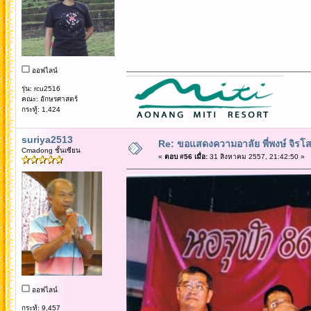
ออฟไลน์
รุ่น: rcu2516
คณะ: อักษรศาสตร์
กระทู้: 1,424
suriya2513
Re: ขอแสดงความอาลัย พี่พงษ์ จิรโส
Cmadong ชั้นเซียน
«
ตอบ #56 เมื่อ:
31 สิงหาคม 2557, 21:42:50 »
ออฟไลน์
กระทู้: 9,457