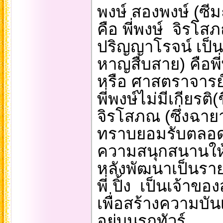
พงษ์ สองพงษ์ (ซีม
คือ พี่พงษ์ จิรโสภ
ปริญญาโรจน์ เป็นซ
หาญสืบสาย) คือพี่พง
หรือ ศาสตราจารย์
พี่พงษ์ไม่มีเกียรติ(
จิรโสภณ (ซึ่งฉายาน
ทราบยอมรับตลอดมา
ความสนุกสนานให
หลังพัฒนาเป็นราย
พี่ ปิ้ง เป็นเจ้าข
เพื่อสร้างความบั
อยู่บนรถทัวร์