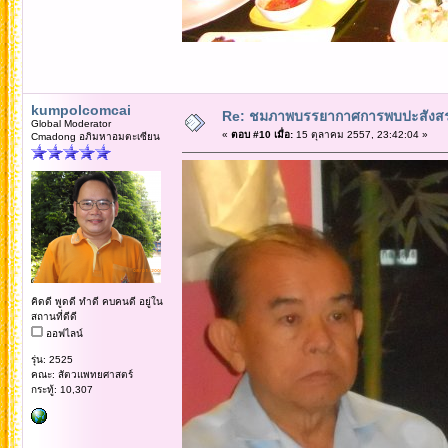
kumpolcomcai
Re: ชมภาพบรรยากาศการพบปะสังสร
Global Moderator
«
ตอบ #10 เมื่อ:
15 ตุลาคม 2557, 23:42:04 »
Cmadong อภิมหาอมตะเซียน
คิดดี พูดดี ทำดี คบคนดี อยู่ใน
สถานที่ดีดี
ออฟไลน์
รุ่น: 2525
คณะ: สัตวแพทยศาสตร์
กระทู้: 10,307