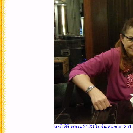
หะยี ศิริวรรณ 2523 โกร๋น สมชาย 2517 น