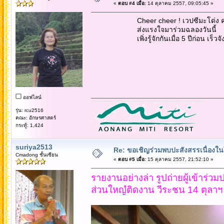
«
ตอบ #4 เมื่อ:
14 ตุลาคม 2557, 09:05:45 »
Cheer cheer ! เวปซีมะโด่ง ครบ
ส่งแรงใจมาร่วมฉลองวันนี้
เพิ่งรู้จักกันเมื่อ 5 ปีก่อน เร็วจั
ออฟไลน์
รุ่น: rcu2516
คณะ: อักษรศาสตร์
กระทู้: 1,424
suriya2513
Re: ขอเชิญร่วมพบปะสังสรรเนื่อง
Cmadong ชั้นเซียน
«
ตอบ #5 เมื่อ:
15 ตุลาคม 2557, 21:52:10 »
รายงานอย่างล่า รูปถ่ายผู้เข้าร่วม
ส่วนใหญํติดงาน วีระชน 14 ตุลาฯ