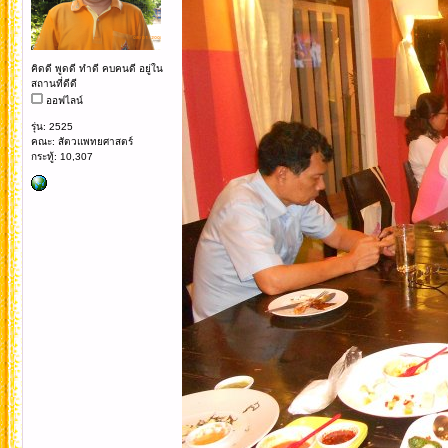
คิดดี พูดดี ทำดี คบคนดี อยู่ใน
สถานที่ดีดี
ออฟไลน์
รุ่น: 2525
คณะ: สัตวแพทยศาสตร์
กระทู้: 10,307