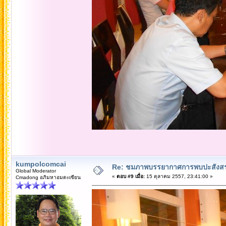
kumpolcomcai
Re: ชมภาพบรรยากาศการพบปะสังสร
Global Moderator
«
ตอบ #9 เมื่อ:
15 ตุลาคม 2557, 23:41:00 »
Cmadong อภิมหาอมตะเซียน