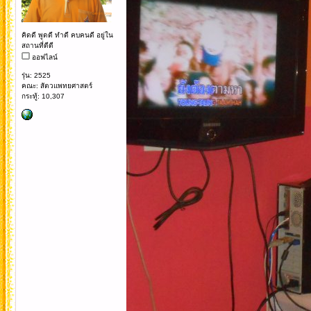
คิดดี พูดดี ทำดี คบคนดี อยู่ใน
สถานที่ดีดี
ออฟไลน์
รุ่น: 2525
คณะ: สัตวแพทยศาสตร์
กระทู้: 10,307