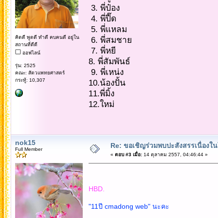
3. พี่ป๋อง
4. พี่ปี๊ด
5. พี่แหลม
คิดดี พูดดี ทำดี คบคนดี อยู่ใน
6. พี่สมชาย
สถานที่ดีดี
7. พี่หยี
ออฟไลน์
8. พี่สัมพันธ์
รุ่น: 2525
9. พี่เหน่ง
คณะ: สัตวแพทยศาสตร์
กระทู้: 10,307
10.น้องปั้น
11.พี่มิ้ง
12.ใหม่
nok15
Re: ขอเชิญร่วมพบปะสังสรรเนื่อง
Full Member
«
ตอบ #3 เมื่อ:
14 ตุลาคม 2557, 04:46:44 »
HBD.
"11ปี cmadong web" นะคะ