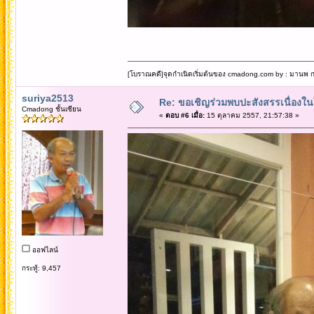
[โบราณคดี]จุดกำเนิดเริ่มต้นของ cmadong.com by : มานพ กล
suriya2513
Re: ขอเชิญร่วมพบปะสังสรรเนื่อง
Cmadong ชั้นเซียน
«
ตอบ #6 เมื่อ:
15 ตุลาคม 2557, 21:57:38 »
ออฟไลน์
กระทู้: 9,457