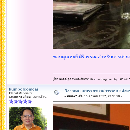
ขอบคุณหะยี ศิริวรรณ สำหรับการถ่าย
[โบราณคดี]จุดกำเนิดเริ่มต้นของ cmadong.com by : มานพ กล
kumpolcomcai
Re: ชมภาพบรรยากาศการพบปะสังสร
Global Moderator
«
ตอบ #7 เมื่อ:
15 ตุลาคม 2557, 23:38:58 »
Cmadong อภิมหาอมตะเซียน