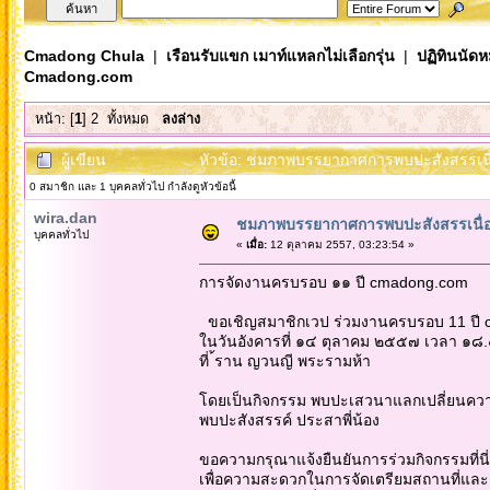
Cmadong Chula
|
เรือนรับแขก เมาท์แหลกไม่เลือกรุ่น
|
ปฏิทินนัด
Cmadong.com
หน้า: [
1
]
2
ทั้งหมด
ลงล่าง
ผู้เขียน
หัวข้อ: ชมภาพบรรยากาศการพบปะสังสรรเนื่
0 สมาชิก และ 1 บุคคลทั่วไป กำลังดูหัวข้อนี้
wira.dan
ชมภาพบรรยากาศการพบปะสังสรรเนื่
บุคคลทั่วไป
«
เมื่อ:
12 ตุลาคม 2557, 03:23:54 »
การจัดงานครบรอบ ๑๑ ปี cmadong.com
ขอเชิญสมาชิกเวป ร่วมงานครบรอบ 11 ปี
ในวันอังคารที่ ๑๔ ตุลาคม ๒๕๕๗ เวลา ๑๘
ที่ ้ราน ญวนญี พระรามห้า
โดยเป็นกิจกรรม พบปะเสวนาแลกเปลี่ยนความค
พบปะสังสรรค์ ประสาพี่น้อง
ขอความกรุณาแจ้งยืนยันการร่วมกิจกรรมที่นี่
เพื่อความสะดวกในการจัดเตรียมสถานที่แล