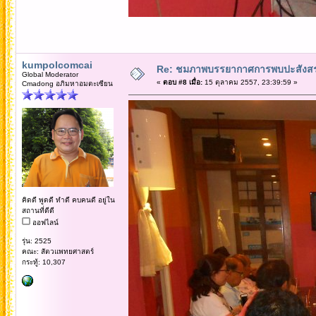
kumpolcomcai
Re: ชมภาพบรรยากาศการพบปะสังสร
Global Moderator
«
ตอบ #8 เมื่อ:
15 ตุลาคม 2557, 23:39:59 »
Cmadong อภิมหาอมตะเซียน
คิดดี พูดดี ทำดี คบคนดี อยู่ใน
สถานที่ดีดี
ออฟไลน์
รุ่น: 2525
คณะ: สัตวแพทยศาสตร์
กระทู้: 10,307