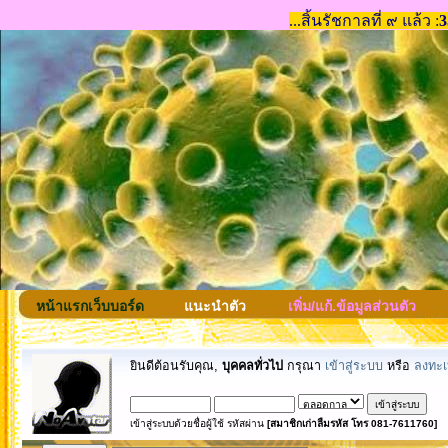
หน้าแรกเว็บบอร์ด
แนะนำตัว
เพิ่ม/แก้.ข้อมูลส่วนตัว
ยินดีต้อนรับคุณ,
บุคคลทั่วไป
กรุณา
เข้าสู่ระบบ
หรือ
ลงทะเ
เข้าสู่ระบบด้วยชื่อผู้ใช้ รหัสผ่าน
[สมาชิกเก่าลืมรหัส โทร 081-7611760]