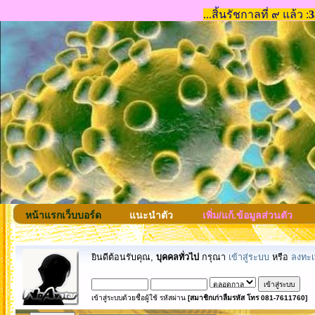
หน้าแรกเว็บบอร์ด
แนะนำตัว
เพิ่ม/แก้.ข้อมูลส่วนตัว
ยินดีต้อนรับคุณ,
บุคคลทั่วไป
กรุณา
เข้าสู่ระบบ
หรือ
ลงทะเ
เข้าสู่ระบบด้วยชื่อผู้ใช้ รหัสผ่าน
[สมาชิกเก่าลืมรหัส โทร 081-7611760]