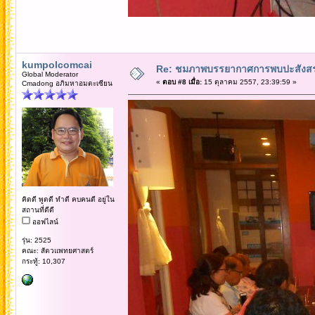
kumpolcomcai
Re: ชมภาพบรรยากาศการพบปะสังสร
Global Moderator
«
ตอบ #8 เมื่อ:
15 ตุลาคม 2557, 23:39:59 »
Cmadong อภิมหาอมตะเซียน
คิดดี พูดดี ทำดี คบคนดี อยู่ใน
สถานที่ดีดี
ออฟไลน์
รุ่น: 2525
คณะ: สัตวแพทยศาสตร์
กระทู้: 10,307