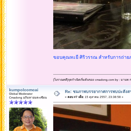
ขอบคุณหะยี ศิริวรรณ สำหรับการถ่าย
[โบราณคดี]จุดกำเนิดเริ่มต้นของ cmadong.com by : มานพ กล
kumpolcomcai
Re: ชมภาพบรรยากาศการพบปะสังสร
Global Moderator
«
ตอบ #7 เมื่อ:
15 ตุลาคม 2557, 23:38:58 »
Cmadong อภิมหาอมตะเซียน