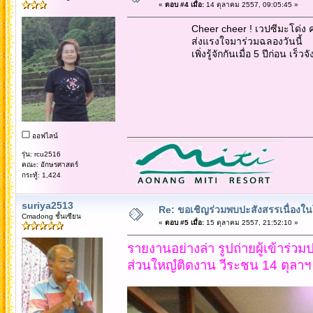
«
ตอบ #4 เมื่อ:
14 ตุลาคม 2557, 09:05:45 »
Cheer cheer ! เวปซีมะโด่ง ครบ
ส่งแรงใจมาร่วมฉลองวันนี้
เพิ่งรู้จักกันเมื่อ 5 ปีก่อน เร็วจั
ออฟไลน์
รุ่น: rcu2516
คณะ: อักษรศาสตร์
กระทู้: 1,424
suriya2513
Re: ขอเชิญร่วมพบปะสังสรรเนื่อง
Cmadong ชั้นเซียน
«
ตอบ #5 เมื่อ:
15 ตุลาคม 2557, 21:52:10 »
รายงานอย่างล่า รูปถ่ายผู้เข้าร่วม
ส่วนใหญํติดงาน วีระชน 14 ตุลาฯ