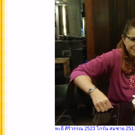
หะยี ศิริวรรณ 2523 โกร๋น สมชาย 2517 น