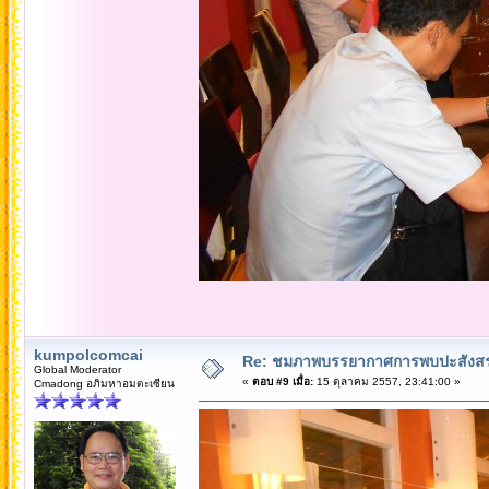
kumpolcomcai
Re: ชมภาพบรรยากาศการพบปะสังสร
Global Moderator
«
ตอบ #9 เมื่อ:
15 ตุลาคม 2557, 23:41:00 »
Cmadong อภิมหาอมตะเซียน