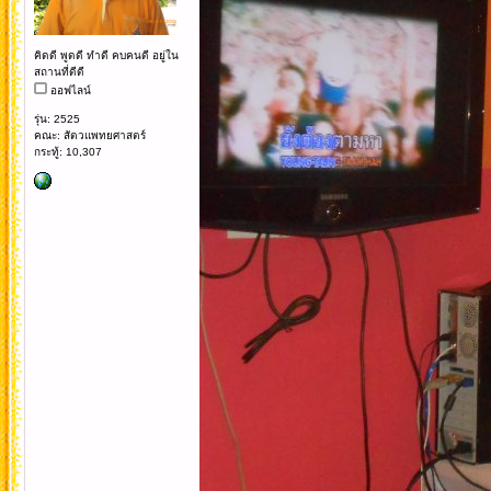
คิดดี พูดดี ทำดี คบคนดี อยู่ใน
สถานที่ดีดี
ออฟไลน์
รุ่น: 2525
คณะ: สัตวแพทยศาสตร์
กระทู้: 10,307