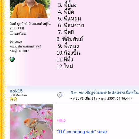
3. พี่ป๋อง
4. พี่ปี๊ด
5. พี่แหลม
คิดดี พูดดี ทำดี คบคนดี อยู่ใน
6. พี่สมชาย
สถานที่ดีดี
7. พี่หยี
ออฟไลน์
8. พี่สัมพันธ์
รุ่น: 2525
9. พี่เหน่ง
คณะ: สัตวแพทยศาสตร์
กระทู้: 10,307
10.น้องปั้น
11.พี่มิ้ง
12.ใหม่
nok15
Re: ขอเชิญร่วมพบปะสังสรรเนื่อง
Full Member
«
ตอบ #3 เมื่อ:
14 ตุลาคม 2557, 04:46:44 »
HBD.
"11ปี cmadong web" นะคะ