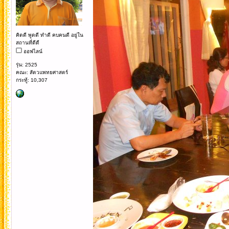
คิดดี พูดดี ทำดี คบคนดี อยู่ใน
สถานที่ดีดี
ออฟไลน์
รุ่น: 2525
คณะ: สัตวแพทยศาสตร์
กระทู้: 10,307