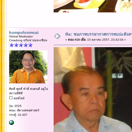
kumpolcomcai
Re: ชมภาพบรรยากาศการพบปะสังสร
Global Moderator
«
ตอบ #10 เมื่อ:
15 ตุลาคม 2557, 23:42:04 »
Cmadong อภิมหาอมตะเซียน
คิดดี พูดดี ทำดี คบคนดี อยู่ใน
สถานที่ดีดี
ออฟไลน์
รุ่น: 2525
คณะ: สัตวแพทยศาสตร์
กระทู้: 10,307