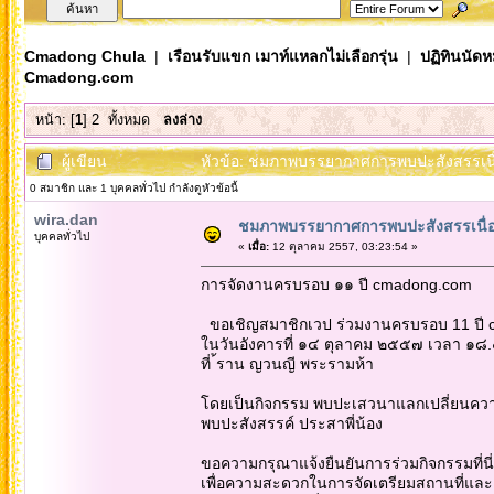
Cmadong Chula
|
เรือนรับแขก เมาท์แหลกไม่เลือกรุ่น
|
ปฏิทินนัด
Cmadong.com
หน้า: [
1
]
2
ทั้งหมด
ลงล่าง
ผู้เขียน
หัวข้อ: ชมภาพบรรยากาศการพบปะสังสรรเนื่
0 สมาชิก และ 1 บุคคลทั่วไป กำลังดูหัวข้อนี้
wira.dan
ชมภาพบรรยากาศการพบปะสังสรรเนื่
บุคคลทั่วไป
«
เมื่อ:
12 ตุลาคม 2557, 03:23:54 »
การจัดงานครบรอบ ๑๑ ปี cmadong.com
ขอเชิญสมาชิกเวป ร่วมงานครบรอบ 11 ปี
ในวันอังคารที่ ๑๔ ตุลาคม ๒๕๕๗ เวลา ๑๘
ที่ ้ราน ญวนญี พระรามห้า
โดยเป็นกิจกรรม พบปะเสวนาแลกเปลี่ยนความค
พบปะสังสรรค์ ประสาพี่น้อง
ขอความกรุณาแจ้งยืนยันการร่วมกิจกรรมที่นี่
เพื่อความสะดวกในการจัดเตรียมสถานที่แล