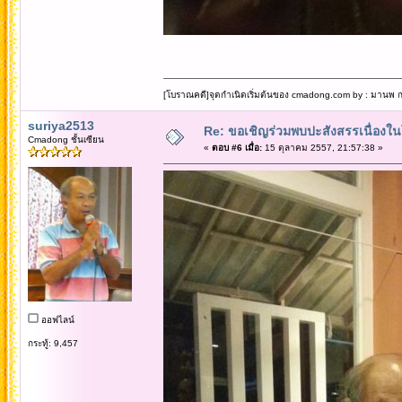
[โบราณคดี]จุดกำเนิดเริ่มต้นของ cmadong.com by : มานพ กล
suriya2513
Re: ขอเชิญร่วมพบปะสังสรรเนื่อง
Cmadong ชั้นเซียน
«
ตอบ #6 เมื่อ:
15 ตุลาคม 2557, 21:57:38 »
ออฟไลน์
กระทู้: 9,457