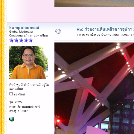
kumpolcomcai
Re: ร่วมงานคืนเหย้าชาวจุฬาฯ
Global Moderator
«
ตอบ #3 เมื่อ:
27 มีนาคม 2558, 22:42:17
Cmadong อภิมหาอมตะเซียน
คิดดี พูดดี ทำดี คบคนดี อยู่ใน
สถานที่ดีดี
ออฟไลน์
รุ่น: 2525
คณะ: สัตวแพทยศาสตร์
กระทู้: 10,307