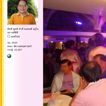
คิดดี พูดดี ทำดี คบคนดี อยู่ใน
สถานที่ดีดี
ออฟไลน์
รุ่น: 2525
คณะ: สัตวแพทยศาสตร์
กระทู้: 10,307