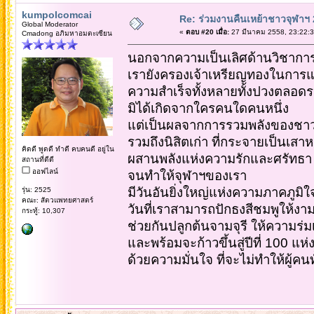
kumpolcomcai
Re: ร่วมงานคืนเหย้าชาวจุฬาฯ
Global Moderator
«
ตอบ #20 เมื่อ:
27 มีนาคม 2558, 23:22:3
Cmadong อภิมหาอมตะเซียน
นอกจากความเป็นเลิศด้านวิชาการ 
เรายังครองเจ้าเหรียญทองในการแข
ความสำเร็จทั้งหลายทั้งปวงตลอดร
มิได้เกิดจากใครคนใดคนหนึ่ง
แต่เป็นผลจากการรวมพลังของชาวจุ
รวมถึงนิสิตเก่า ที่กระจายเป็นเสา
คิดดี พูดดี ทำดี คบคนดี อยู่ใน
ผสานพลังแห่งความรักและศรัทธา
สถานที่ดีดี
ออฟไลน์
จนทำให้จุฬาฯของเรา
มีวันอันยิ่งใหญ่แห่งความภาคภูมิใจ
รุ่น: 2525
คณะ: สัตวแพทยศาสตร์
วันที่เราสามารถปักธงสีชมพูให้งาม
กระทู้: 10,307
ช่วยกันปลูกต้นจามจุรี ให้ความร่มเ
และพร้อมจะก้าวขึ้นสู่ปีที่ 100 แ
ด้วยความมั่นใจ ที่จะไม่ทำให้ผู้คนท