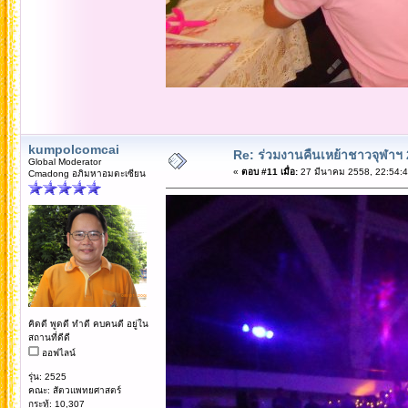
kumpolcomcai
Re: ร่วมงานคืนเหย้าชาวจุฬาฯ
Global Moderator
«
ตอบ #11 เมื่อ:
27 มีนาคม 2558, 22:54:4
Cmadong อภิมหาอมตะเซียน
คิดดี พูดดี ทำดี คบคนดี อยู่ใน
สถานที่ดีดี
ออฟไลน์
รุ่น: 2525
คณะ: สัตวแพทยศาสตร์
กระทู้: 10,307