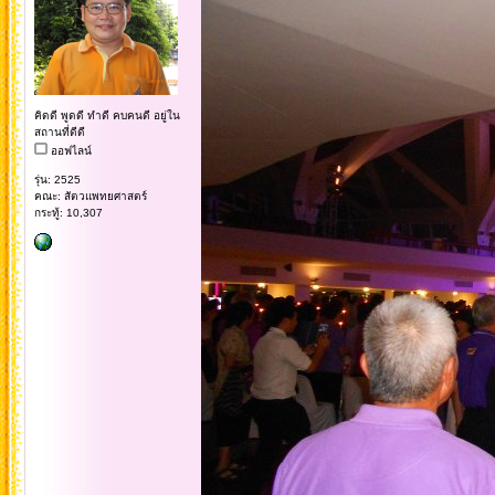
คิดดี พูดดี ทำดี คบคนดี อยู่ใน
สถานที่ดีดี
ออฟไลน์
รุ่น: 2525
คณะ: สัตวแพทยศาสตร์
กระทู้: 10,307