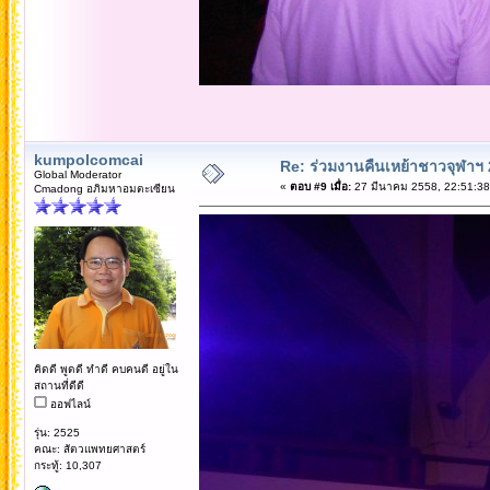
kumpolcomcai
Re: ร่วมงานคืนเหย้าชาวจุฬาฯ
Global Moderator
«
ตอบ #9 เมื่อ:
27 มีนาคม 2558, 22:51:38
Cmadong อภิมหาอมตะเซียน
คิดดี พูดดี ทำดี คบคนดี อยู่ใน
สถานที่ดีดี
ออฟไลน์
รุ่น: 2525
คณะ: สัตวแพทยศาสตร์
กระทู้: 10,307