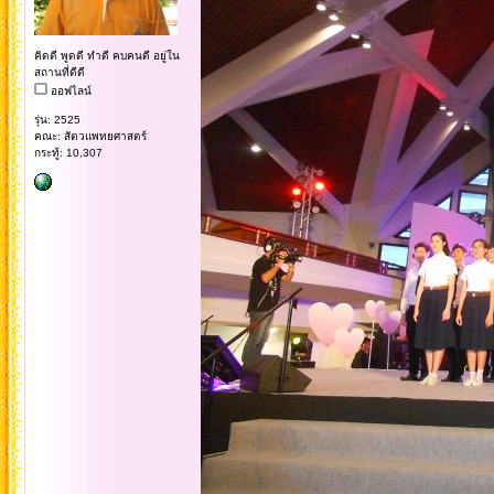
คิดดี พูดดี ทำดี คบคนดี อยู่ใน
สถานที่ดีดี
ออฟไลน์
รุ่น: 2525
คณะ: สัตวแพทยศาสตร์
กระทู้: 10,307