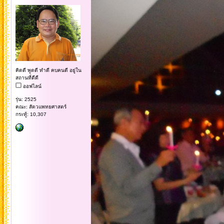
คิดดี พูดดี ทำดี คบคนดี อยู่ใน
สถานที่ดีดี
ออฟไลน์
รุ่น: 2525
คณะ: สัตวแพทยศาสตร์
กระทู้: 10,307