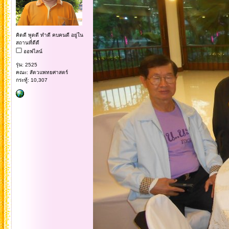
คิดดี พูดดี ทำดี คบคนดี อยู่ใน
สถานที่ดีดี
ออฟไลน์
รุ่น: 2525
คณะ: สัตวแพทยศาสตร์
กระทู้: 10,307