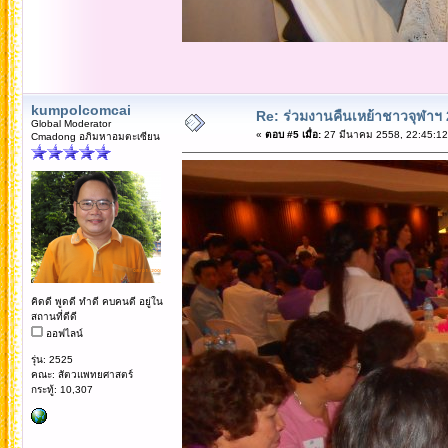
kumpolcomcai
Re: ร่วมงานคืนเหย้าชาวจุฬาฯ
Global Moderator
«
ตอบ #5 เมื่อ:
27 มีนาคม 2558, 22:45:12
Cmadong อภิมหาอมตะเซียน
คิดดี พูดดี ทำดี คบคนดี อยู่ใน
สถานที่ดีดี
ออฟไลน์
รุ่น: 2525
คณะ: สัตวแพทยศาสตร์
กระทู้: 10,307