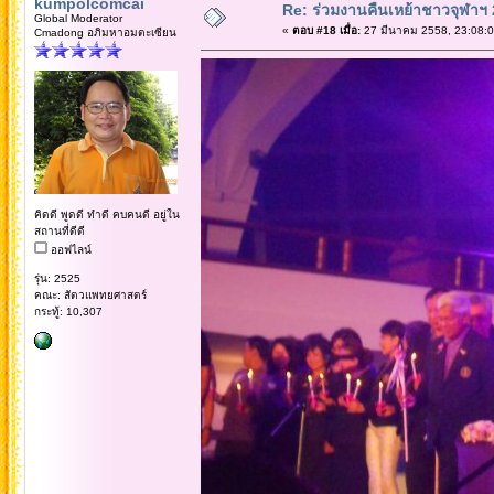
kumpolcomcai
Re: ร่วมงานคืนเหย้าชาวจุฬาฯ
Global Moderator
«
ตอบ #18 เมื่อ:
27 มีนาคม 2558, 23:08:0
Cmadong อภิมหาอมตะเซียน
คิดดี พูดดี ทำดี คบคนดี อยู่ใน
สถานที่ดีดี
ออฟไลน์
รุ่น: 2525
คณะ: สัตวแพทยศาสตร์
กระทู้: 10,307