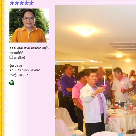
คิดดี พูดดี ทำดี คบคนดี อยู่ใน
สถานที่ดีดี
ออฟไลน์
รุ่น: 2525
คณะ: สัตวแพทยศาสตร์
กระทู้: 10,307