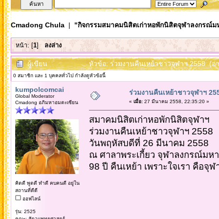
Cmadong Chula
|
"กิจกรรมสมาคมนิสิตเก่าหอพักนิสิตจุฬาลงกรณ์ม
หน้า: [
1
]
ลงล่าง
ผู้เขียน
หัวข้อ: ร่วมงานคืนเหย้าชาวจุฬาฯ 2558 (อ่า
0 สมาชิก และ 1 บุคคลทั่วไป กำลังดูหัวข้อนี้
kumpolcomcai
ร่วมงานคืนเหย้าชาวจุฬาฯ 25
Global Moderator
«
เมื่อ:
27 มีนาคม 2558, 22:35:20 »
Cmadong อภิมหาอมตะเซียน
สมาคมนิสิตเก่าหอพักนิสิตจุฬาฯ
ร่วมงานคืนเหย้าชาวจุฬาฯ 2558
วันพฤหัสบดีที่ 26 มีนาคม 2558
ณ ศาลาพระเกี้ยว จุฬาลงกรณ์มหา
98 ปี คืนเหย้า เพราะใจเรา คือจุฬ
คิดดี พูดดี ทำดี คบคนดี อยู่ใน
สถานที่ดีดี
ออฟไลน์
รุ่น: 2525
คณะ: สัตวแพทยศาสตร์