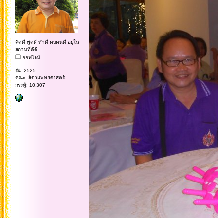
คิดดี พูดดี ทำดี คบคนดี อยู่ใน
สถานที่ดีดี
ออฟไลน์
รุ่น: 2525
คณะ: สัตวแพทยศาสตร์
กระทู้: 10,307