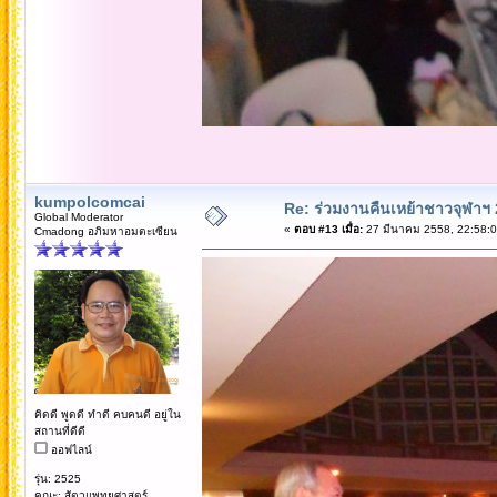
kumpolcomcai
Re: ร่วมงานคืนเหย้าชาวจุฬาฯ
Global Moderator
«
ตอบ #13 เมื่อ:
27 มีนาคม 2558, 22:58:0
Cmadong อภิมหาอมตะเซียน
คิดดี พูดดี ทำดี คบคนดี อยู่ใน
สถานที่ดีดี
ออฟไลน์
รุ่น: 2525
คณะ: สัตวแพทยศาสตร์