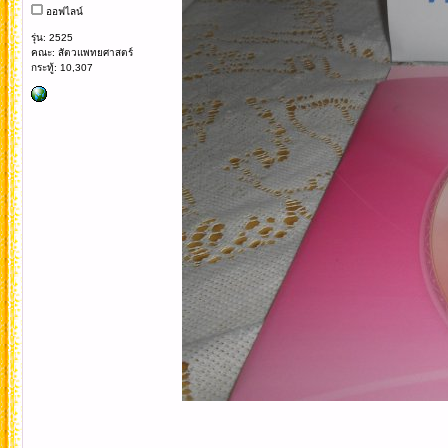
ออฟไลน์
รุ่น: 2525
คณะ: สัตวแพทยศาสตร์
กระทู้: 10,307