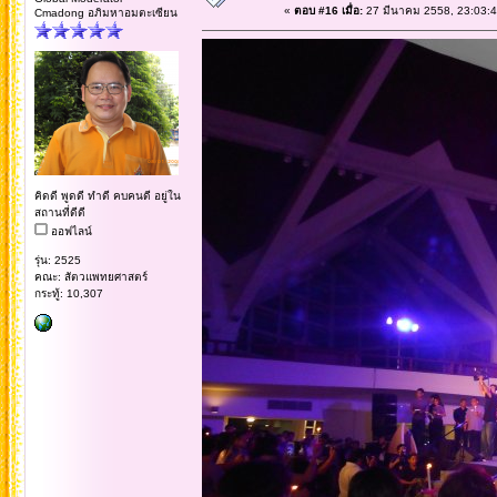
«
ตอบ #16 เมื่อ:
27 มีนาคม 2558, 23:03:4
Cmadong อภิมหาอมตะเซียน
คิดดี พูดดี ทำดี คบคนดี อยู่ใน
สถานที่ดีดี
ออฟไลน์
รุ่น: 2525
คณะ: สัตวแพทยศาสตร์
กระทู้: 10,307