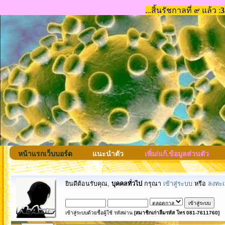
หน้าแรกเว็บบอร์ด
แนะนำตัว
เพิ่ม/แก้.ข้อมูลส่วนตัว
ยินดีต้อนรับคุณ,
บุคคลทั่วไป
กรุณา
เข้าสู่ระบบ
หรือ
ลงทะเ
เข้าสู่ระบบด้วยชื่อผู้ใช้ รหัสผ่าน
[สมาชิกเก่าลืมรหัส โทร 081-7611760]