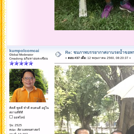
kumpolcomcai
Re: ชมภาพบรรยากาศงานรดน้ำขอพรคณ
Global Moderator
«
ตอบ #37 เมื่อ:
12 พฤษภาคม 2560, 08:20:37 »
Cmadong อภิมหาอมตะเซียน
คิดดี พูดดี ทำดี คบคนดี อยู่ใน
สถานที่ดีดี
ออฟไลน์
รุ่น: 2525
คณะ: สัตวแพทยศาสตร์