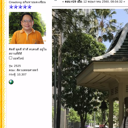
«
ตอบ #29 เมื่อ:
12 พฤษภาคม 2560, 08:04:32 »
Cmadong อภิมหาอมตะเซียน
คิดดี พูดดี ทำดี คบคนดี อยู่ใน
สถานที่ดีดี
ออฟไลน์
รุ่น: 2525
คณะ: สัตวแพทยศาสตร์
กระทู้: 10,307