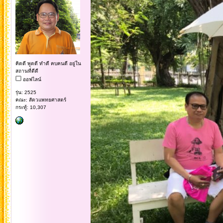
คิดดี พูดดี ทำดี คบคนดี อยู่ใน
สถานที่ดีดี
ออฟไลน์
รุ่น: 2525
คณะ: สัตวแพทยศาสตร์
กระทู้: 10,307