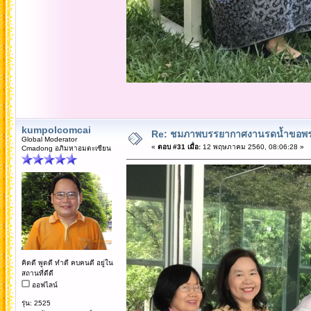
kumpolcomcai
Re: ชมภาพบรรยากาศงานรดน้ำขอพรคณ
Global Moderator
«
ตอบ #31 เมื่อ:
12 พฤษภาคม 2560, 08:06:28 »
Cmadong อภิมหาอมตะเซียน
คิดดี พูดดี ทำดี คบคนดี อยู่ใน
สถานที่ดีดี
ออฟไลน์
รุ่น: 2525