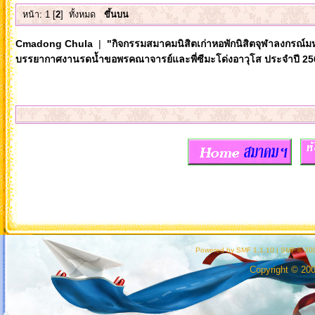
หน้า:
1
[
2
]
ทั้งหมด
ขึ้นบน
Cmadong Chula
|
"กิจกรรมสมาคมนิสิตเก่าหอพักนิสิตจุฬาลงกรณ์ม
บรรยากาศงานรดน้ำขอพรคณาจารย์และพี่ซีมะโด่งอาวุโส ประจำปี 25
ส
Powered by SMF 1.1.10
|
SMF © 200
Copyright © 20