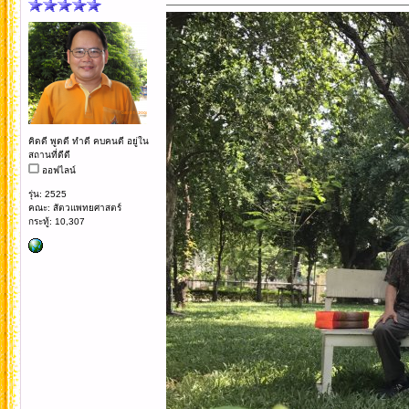
คิดดี พูดดี ทำดี คบคนดี อยู่ใน
สถานที่ดีดี
ออฟไลน์
รุ่น: 2525
คณะ: สัตวแพทยศาสตร์
กระทู้: 10,307