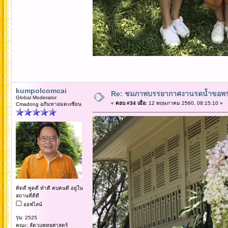
kumpolcomcai
Re: ชมภาพบรรยากาศงานรดน้ำขอพรคณ
Global Moderator
«
ตอบ #34 เมื่อ:
12 พฤษภาคม 2560, 08:15:10 »
Cmadong อภิมหาอมตะเซียน
คิดดี พูดดี ทำดี คบคนดี อยู่ใน
สถานที่ดีดี
ออฟไลน์
รุ่น: 2525
คณะ: สัตวแพทยศาสตร์