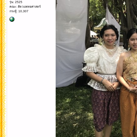
รุ่น: 2525
คณะ: สัตวแพทยศาสตร์
กระทู้: 10,307