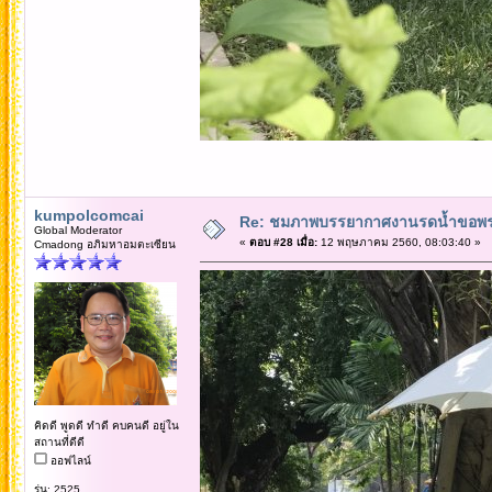
kumpolcomcai
Re: ชมภาพบรรยากาศงานรดน้ำขอพรคณ
Global Moderator
«
ตอบ #28 เมื่อ:
12 พฤษภาคม 2560, 08:03:40 »
Cmadong อภิมหาอมตะเซียน
คิดดี พูดดี ทำดี คบคนดี อยู่ใน
สถานที่ดีดี
ออฟไลน์
รุ่น: 2525