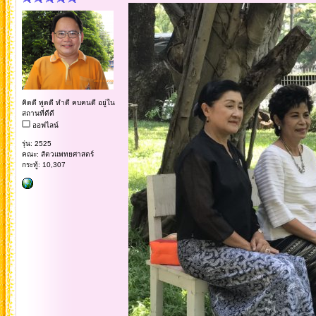
คิดดี พูดดี ทำดี คบคนดี อยู่ใน
สถานที่ดีดี
ออฟไลน์
รุ่น: 2525
คณะ: สัตวแพทยศาสตร์
กระทู้: 10,307