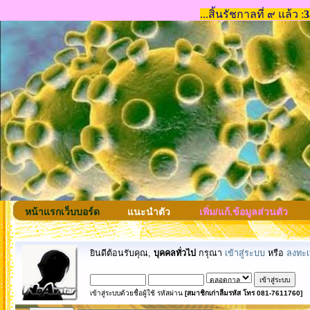
หน้าแรกเว็บบอร์ด
แนะนำตัว
เพิ่ม/แก้.ข้อมูลส่วนตัว
ยินดีต้อนรับคุณ,
บุคคลทั่วไป
กรุณา
เข้าสู่ระบบ
หรือ
ลงทะเ
เข้าสู่ระบบด้วยชื่อผู้ใช้ รหัสผ่าน
[สมาชิกเก่าลืมรหัส โทร 081-7611760]