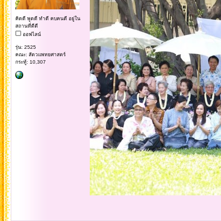
คิดดี พูดดี ทำดี คบคนดี อยู่ใน
สถานที่ดีดี
ออฟไลน์
รุ่น: 2525
คณะ: สัตวแพทยศาสตร์
กระทู้: 10,307