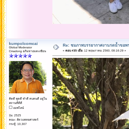
kumpolcomcai
Re: ชมภาพบรรยากาศงานรดน้ำขอพรคณ
Global Moderator
«
ตอบ #35 เมื่อ:
12 พฤษภาคม 2560, 08:16:29 »
Cmadong อภิมหาอมตะเซียน
คิดดี พูดดี ทำดี คบคนดี อยู่ใน
สถานที่ดีดี
ออฟไลน์
รุ่น: 2525
คณะ: สัตวแพทยศาสตร์
กระทู้: 10,307