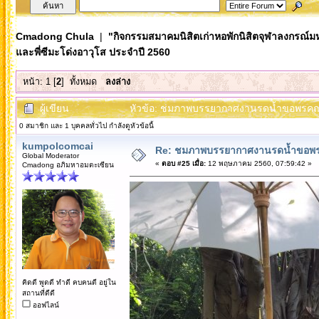
Cmadong Chula
|
"กิจกรรมสมาคมนิสิตเก่าหอพักนิสิตจุฬาลงกรณ์ม
และพี่ซีมะโด่งอาวุโส ประจำปี 2560
หน้า:
1
[
2
]
ทั้งหมด
ลงล่าง
ผู้เขียน
หัวข้อ: ชมภาพบรรยากาศงานรดน้ำขอพรคณาจา
0 สมาชิก และ 1 บุคคลทั่วไป กำลังดูหัวข้อนี้
kumpolcomcai
Re: ชมภาพบรรยากาศงานรดน้ำขอพรคณ
Global Moderator
«
ตอบ #25 เมื่อ:
12 พฤษภาคม 2560, 07:59:42 »
Cmadong อภิมหาอมตะเซียน
คิดดี พูดดี ทำดี คบคนดี อยู่ใน
สถานที่ดีดี
ออฟไลน์