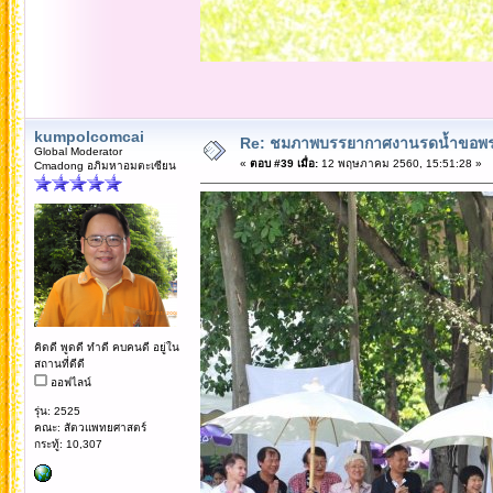
kumpolcomcai
Re: ชมภาพบรรยากาศงานรดน้ำขอพรคณ
Global Moderator
«
ตอบ #39 เมื่อ:
12 พฤษภาคม 2560, 15:51:28 »
Cmadong อภิมหาอมตะเซียน
คิดดี พูดดี ทำดี คบคนดี อยู่ใน
สถานที่ดีดี
ออฟไลน์
รุ่น: 2525
คณะ: สัตวแพทยศาสตร์
กระทู้: 10,307