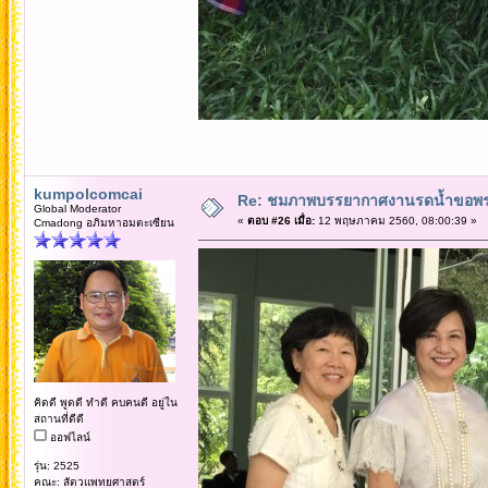
kumpolcomcai
Re: ชมภาพบรรยากาศงานรดน้ำขอพรคณ
Global Moderator
«
ตอบ #26 เมื่อ:
12 พฤษภาคม 2560, 08:00:39 »
Cmadong อภิมหาอมตะเซียน
คิดดี พูดดี ทำดี คบคนดี อยู่ใน
สถานที่ดีดี
ออฟไลน์
รุ่น: 2525
คณะ: สัตวแพทยศาสตร์