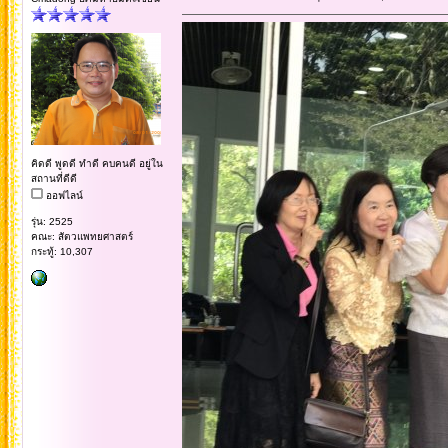
คิดดี พูดดี ทำดี คบคนดี อยู่ใน
สถานที่ดีดี
ออฟไลน์
รุ่น: 2525
คณะ: สัตวแพทยศาสตร์
กระทู้: 10,307