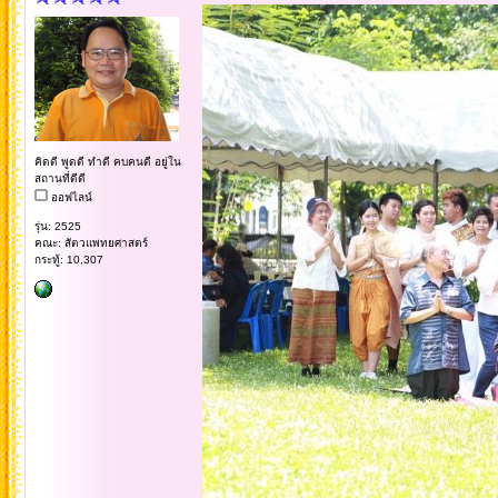
คิดดี พูดดี ทำดี คบคนดี อยู่ใน
สถานที่ดีดี
ออฟไลน์
รุ่น: 2525
คณะ: สัตวแพทยศาสตร์
กระทู้: 10,307