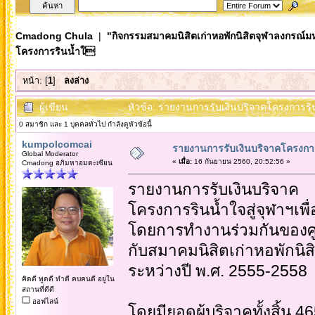
Cmadong Chula
|
"กิจกรรมสมาคมนิสิตเก่าหอพักนิสิตจุฬาลงกรณ์ม
โครงการรินน้ำใ
หน้า: [
1
]
ลงล่าง
ผู้เขียน
หัวข้อ: รายงานการรับเงินบริจาคโครงการริน
0 สมาชิก และ 1 บุคคลทั่วไป กำลังดูหัวข้อนี้
kumpolcomcai
รายงานการรับเงินบริจาคโครงกา
Global Moderator
«
เมื่อ:
16 กันยายน 2560, 20:52:56 »
Cmadong อภิมหาอมตะเซียน
รายงานการรับเงินบริจาค
โครงการรินน้ำใจสู่จุฬาฯเ
โดยการทำงานร่วมกันของศูน
กับสมาคมนิสิตเก่าหอพักนิ
ระหว่างปี พ.ศ. 2555-2558
คิดดี พูดดี ทำดี คบคนดี อยู่ใน
สถานที่ดีดี
ออฟไลน์
โดยมียอดผู้บริจาคทั้งสิ้น 4