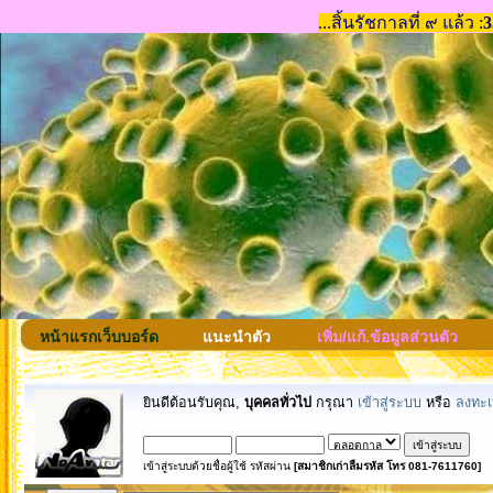
หน้าแรกเว็บบอร์ด
แนะนำตัว
เพิ่ม/แก้.ข้อมูลส่วนตัว
ยินดีต้อนรับคุณ,
บุคคลทั่วไป
กรุณา
เข้าสู่ระบบ
หรือ
ลงทะเ
เข้าสู่ระบบด้วยชื่อผู้ใช้ รหัสผ่าน
[สมาชิกเก่าลืมรหัส โทร 081-7611760]