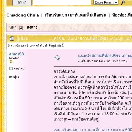
Cmadong Chula
|
เรือนรับแขก เมาท์แหลกไม่เลือกรุ่น
|
ห้องท่องเท
หน้า: [
1
]
ลงล่าง
ผู้เขียน
หัวข้อ: แนะนำสถานที่ท่องเที่ยว เกาะมุก (อ่า
0 สมาชิก และ 1 บุคคลทั่วไป กำลังดูหัวข้อนี้
amor98
แนะนำสถานที่ท่องเที่ยว เกาะม
Newbie
«
เมื่อ:
05 สิงหาคม 2561, 15:14:22 »
ออฟไลน์
การเดินทาง
เราเลือกเดินทางด้วยสายการบิน Airasia จากกร
กระทู้: 1
สำหรับใครที่ไม่มีเพื่อนมารับไปท่าเรือ เราห
จากเมืองตรัง นั่งรถตู้หน้าสถานีรถไฟไปท่าเ
จากสนามบิน ไปท่าเรือ มีรถรับจ้างท้องถิ่น (
เสียค่าบริการเพิ่ม 50 บาท = คนไทย 200 บา
ท่าเรือควนตุ้งกู กรณีนั่งรถรับจ้างท้องถิ่น
เดินทางประมาณ 30 นาที โดยมีเรือที่จะไปเกา
เรือสีฟ้ามีวันละ 1 รอบ เวลา 13:00 น. ท่าเร
เกาะมุก – ท่าเรือควนตุ้งกู)
สมัครufabet
เหมาเรือหางยาว ราคาเที่ยวละประมาณ 60