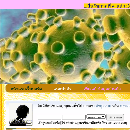
หน้าแรกเว็บบอร์ด
แนะนำตัว
เพิ่ม/แก้.ข้อมูลส่วนตัว
ยินดีต้อนรับคุณ,
บุคคลทั่วไป
กรุณา
เข้าสู่ระบบ
หรือ
ลงทะเ
เข้าสู่ระบบด้วยชื่อผู้ใช้ รหัสผ่าน
[สมาชิกเก่าลืมรหัส โทร 081-7611760]