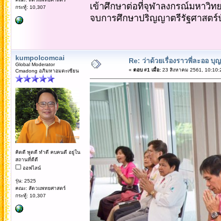
เข้าศึกษาต่อที่จุฬาลงกรณ์มหาวิท
กระทู้: 10,307
จบการศึกษาปริญญาตรีรัฐศาสตร์
kumpolcomcai
Re: ว่าด้วยเรื่องราวพี่ละออ บุ
Global Moderator
«
ตอบ #1 เมื่อ:
23 สิงหาคม 2561, 10:10:
Cmadong อภิมหาอมตะเซียน
คิดดี พูดดี ทำดี คบคนดี อยู่ใน
สถานที่ดีดี
ออฟไลน์
รุ่น: 2525
คณะ: สัตวแพทยศาสตร์
กระทู้: 10,307