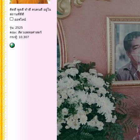
คิดดี พูดดี ทำดี คบคนดี อยู่ใน
สถานที่ดีดี
ออฟไลน์
รุ่น: 2525
คณะ: สัตวแพทยศาสตร์
กระทู้: 10,307