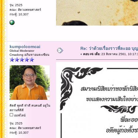
รุ่น: 2525
คณะ: สัตวแพทยศาสตร์
กระทู้: 10,307
kumpolcomcai
Re: ว่าด้วยเรื่องราวพี่ละออ บุ
Global Moderator
«
ตอบ #6 เมื่อ:
23 สิงหาคม 2561, 10:17:
Cmadong อภิมหาอมตะเซียน
คิดดี พูดดี ทำดี คบคนดี อยู่ใน
สถานที่ดีดี
ออฟไลน์
รุ่น: 2525
คณะ: สัตวแพทยศาสตร์
กระทู้: 10,307