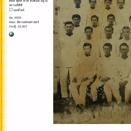
คิดดี พูดดี ทำดี คบคนดี อยู่ใน
สถานที่ดีดี
ออฟไลน์
รุ่น: 2525
คณะ: สัตวแพทยศาสตร์
กระทู้: 10,307