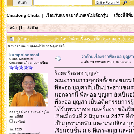
Cmadong Chula
|
เรือนรับแขก เมาท์แหลกไม่เลือกรุ่น
|
เรื่องนี้มีพี่
หน้า: [
1
]
ลงล่าง
ผู้เขียน
หัวข้อ: ว่าด้วยเรื่องราวพี่ละออ บุญสา (อ่าน 
0 สมาชิก และ 1 บุคคลทั่วไป กำลังดูหัวข้อนี้
kumpolcomcai
ว่าด้วยเรื่องราวพี่ละออ บุญสา
Global Moderator
«
เมื่อ:
23 สิงหาคม 2561, 09:26:43 »
Cmadong อภิมหาอมตะเซียน
ร้อยตรีละออ บุญสา
คณะกรรมการชุดก่อตั้งของชมรมนิสิ
พี่ละออ บุญสารับเป็นประธานช
นอกจากนี้ พี่ละออ บุญสา ยังเป็
พี่ละออ บุญสา เป็นอดีตกรรมการผู
ได้รับพระราชทานเครื่องราชอิสริ
คิดดี พูดดี ทำดี คบคนดี อยู่ใน
เกิดเมื่อวันที่ 2 มิถุนายน 2477 ท
สถานที่ดีดี
ออฟไลน์
เป็นบุตรนายพัน และนางปล้อง บุ
เรียนจบชั้น ม.6 ที่เกาะสมุย และม
รุ่น: 2525
คณะ: สัตวแพทยศาสตร์