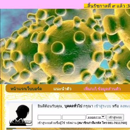
หน้าแรกเว็บบอร์ด
แนะนำตัว
เพิ่ม/แก้.ข้อมูลส่วนตัว
ยินดีต้อนรับคุณ,
บุคคลทั่วไป
กรุณา
เข้าสู่ระบบ
หรือ
ลงทะเ
เข้าสู่ระบบด้วยชื่อผู้ใช้ รหัสผ่าน
[สมาชิกเก่าลืมรหัส โทร 081-7611760]