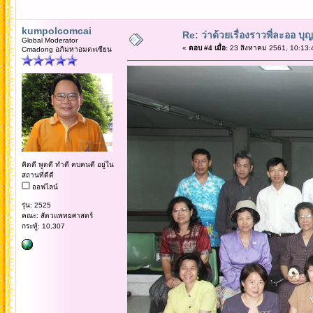
kumpolcomcai
Re: ว่าด้วยเรื่องราวพี่ละออ บุ
Global Moderator
«
ตอบ #4 เมื่อ:
23 สิงหาคม 2561, 10:13:
Cmadong อภิมหาอมตะเซียน
คิดดี พูดดี ทำดี คบคนดี อยู่ใน
สถานที่ดีดี
ออฟไลน์
รุ่น: 2525
คณะ: สัตวแพทยศาสตร์
กระทู้: 10,307