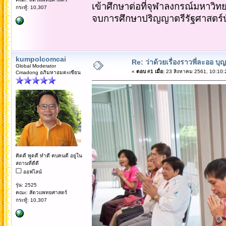
เข้าศึกษาต่อที่จุฬาลงกรณ์มหาวิท
กระทู้: 10,307
จบการศึกษาปริญญาตรีรัฐศาสตร์
kumpolcomcai
Re: ว่าด้วยเรื่องราวพี่ละออ บุ
Global Moderator
«
ตอบ #1 เมื่อ:
23 สิงหาคม 2561, 10:10:
Cmadong อภิมหาอมตะเซียน
คิดดี พูดดี ทำดี คบคนดี อยู่ใน
สถานที่ดีดี
ออฟไลน์
รุ่น: 2525
คณะ: สัตวแพทยศาสตร์
กระทู้: 10,307