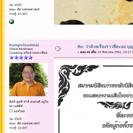
รุ่น: 2525
คณะ: สัตวแพทยศาสตร์
กระทู้: 10,307
kumpolcomcai
Re: ว่าด้วยเรื่องราวพี่ละออ บุ
Global Moderator
«
ตอบ #6 เมื่อ:
23 สิงหาคม 2561, 10:17:
Cmadong อภิมหาอมตะเซียน
คิดดี พูดดี ทำดี คบคนดี อยู่ใน
สถานที่ดีดี
ออฟไลน์
รุ่น: 2525
คณะ: สัตวแพทยศาสตร์
กระทู้: 10,307