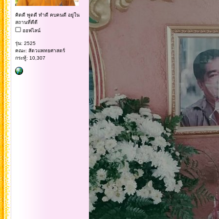
คิดดี พูดดี ทำดี คบคนดี อยู่ใน
สถานที่ดีดี
ออฟไลน์
รุ่น: 2525
คณะ: สัตวแพทยศาสตร์
กระทู้: 10,307