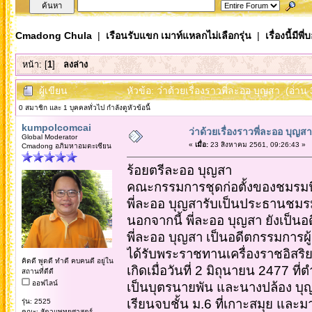
Cmadong Chula
|
เรือนรับแขก เมาท์แหลกไม่เลือกรุ่น
|
เรื่องนี้มีพี่
หน้า: [
1
]
ลงล่าง
ผู้เขียน
หัวข้อ: ว่าด้วยเรื่องราวพี่ละออ บุญสา (อ่าน 
0 สมาชิก และ 1 บุคคลทั่วไป กำลังดูหัวข้อนี้
kumpolcomcai
ว่าด้วยเรื่องราวพี่ละออ บุญสา
Global Moderator
«
เมื่อ:
23 สิงหาคม 2561, 09:26:43 »
Cmadong อภิมหาอมตะเซียน
ร้อยตรีละออ บุญสา
คณะกรรมการชุดก่อตั้งของชมรมนิสิ
พี่ละออ บุญสารับเป็นประธานช
นอกจากนี้ พี่ละออ บุญสา ยังเป็
พี่ละออ บุญสา เป็นอดีตกรรมการผู
ได้รับพระราชทานเครื่องราชอิสริ
คิดดี พูดดี ทำดี คบคนดี อยู่ใน
เกิดเมื่อวันที่ 2 มิถุนายน 2477 ท
สถานที่ดีดี
ออฟไลน์
เป็นบุตรนายพัน และนางปล้อง บุ
เรียนจบชั้น ม.6 ที่เกาะสมุย และม
รุ่น: 2525
คณะ: สัตวแพทยศาสตร์