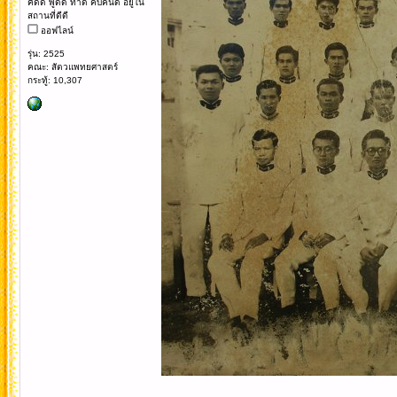
คิดดี พูดดี ทำดี คบคนดี อยู่ใน
สถานที่ดีดี
ออฟไลน์
รุ่น: 2525
คณะ: สัตวแพทยศาสตร์
กระทู้: 10,307