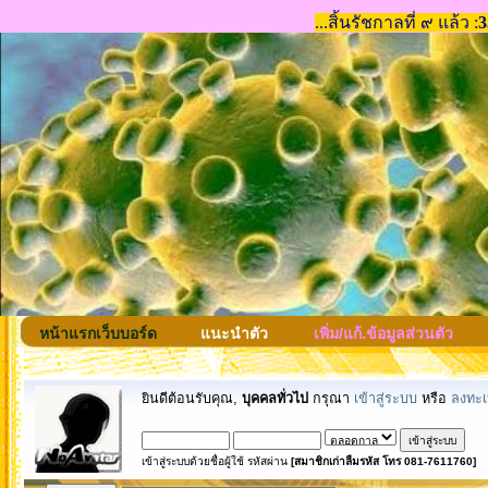
หน้าแรกเว็บบอร์ด
แนะนำตัว
เพิ่ม/แก้.ข้อมูลส่วนตัว
ยินดีต้อนรับคุณ,
บุคคลทั่วไป
กรุณา
เข้าสู่ระบบ
หรือ
ลงทะเ
เข้าสู่ระบบด้วยชื่อผู้ใช้ รหัสผ่าน
[สมาชิกเก่าลืมรหัส โทร 081-7611760]