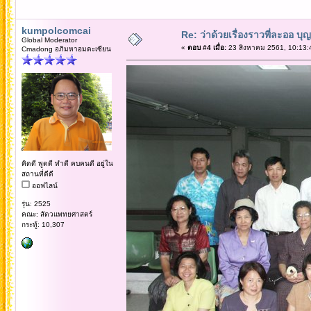
kumpolcomcai
Re: ว่าด้วยเรื่องราวพี่ละออ บุ
Global Moderator
«
ตอบ #4 เมื่อ:
23 สิงหาคม 2561, 10:13:
Cmadong อภิมหาอมตะเซียน
คิดดี พูดดี ทำดี คบคนดี อยู่ใน
สถานที่ดีดี
ออฟไลน์
รุ่น: 2525
คณะ: สัตวแพทยศาสตร์
กระทู้: 10,307