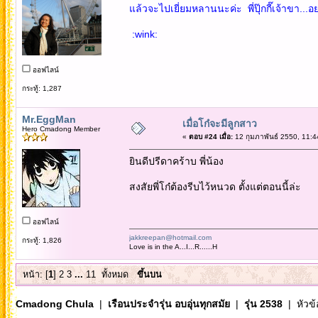
แล้วจะไปเยี่ยมหลานนะค่ะ พี่ปุ๊กกี๊เจ้าขา..
:wink:
ออฟไลน์
กระทู้: 1,287
Mr.EggMan
เมื่อโก๋จะมีลูกสาว
Hero Cmadong Member
«
ตอบ #24 เมื่อ:
12 กุมภาพันธ์ 2550, 11:4
ยินดีปรีดาคร้าบ พี่น้อง
สงสัยพี่โก๋ต้องรีบไว้หนวด ตั้งแต่ตอนนี้ล่ะ
ออฟไลน์
jakkreepan@hotmail.com
กระทู้: 1,826
Love is in the A...I...R......H
หน้า: [
1
]
2
3
...
11
ทั้งหมด
ขึ้นบน
Cmadong Chula
|
เรือนประจำรุ่น อบอุ่นทุกสมัย
|
รุ่น 2538
| หัวข้