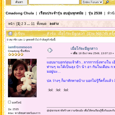
Cmadong Chula
|
เรือนประจำรุ่น อบอุ่นทุกสมัย
|
รุ่น 2538
| หัวข้
หน้า: [
1
]
2
3
...
11
ทั้งหมด
ลงล่าง
ผู้เขียน
หัวข้อ: เมื่อโก๋จะมีลูกสาว (อ่าน 506745 ครั้ง
0 สมาชิก และ 1 บุคคลทั่วไป กำลังดูหัวข้อนี้
iamfrommoon
เมื่อโก๋จะมีลูกสาว
Cmadong ชั้นเซียน
«
เมื่อ:
18 ธันวาคม 2549, 13:07:13 »
แอบมาบอกก่อนเจ้าตัว...จากการนั่งทางใน เอ
ท่านๆ จะได้เป็นลุง ป้า น้า อา กันในเดือน ก.
มอยู่นะ...
ปล.ว่างๆ ก็มาทักทายบ้าง บอกไม่รู้กี่ครั้งแล้ว ฮ
:lol: :lol: :lol:
ออฟไลน์
รุ่น: 2535
@@ธรรมชาติสร้างความขัดแย้ง เพื่อให้คนเรียนรู้ซึ่งกันและกั
คณะ: พาณิชยศาสตร์และการ