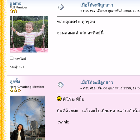
gamo
เมื่อโก๋จะมีลูกสาว
Full Member
«
ตอบ #17 เมื่อ:
06 กุมภาพันธ์ 2550, 12:5
ขอบคุณครับ ทุกๆคน
จะคลอดแล้วล่ะ อาทิตย์นี้
ออฟไลน์
กระทู้: 621
ลูกพิ้ง
เมื่อโก๋จะมีลูกสาว
Hero Cmadong Member
«
ตอบ #18 เมื่อ:
06 กุมภาพันธ์ 2550, 12:5
พี่โก๋ & พี่ปิ๋ม
ยินดีด้วยค่ะ แล้วจะไปเยี่ยมหลานสาวตัวน้อ
:wink: