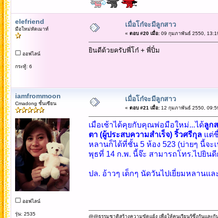
elefriend
เมื่อโก๋จะมีลูกสาว
มือใหม่หัดเมาท์
«
ตอบ #20 เมื่อ:
09 กุมภาพันธ์ 2550, 13:1
ยินดีด้วยครับพี่โก๋ + พี่ปิ๋ม
ออฟไลน์
กระทู้: 6
iamfrommoon
เมื่อโก๋จะมีลูกสาว
Cmadong ชั้นเซียน
«
ตอบ #21 เมื่อ:
12 กุมภาพันธ์ 2550, 09:5
เมื่อเช้าได้คุยกับคุณพ่อมือใหม่...ได้
ลูกส
ตา (ผู้ประสบความสำเร็จ) ริ้วศรีกุล
แต่ช
หลานก็ได้ที่ชั้น 5 ห้อง 523 (บ่ายๆ นี้
พุธที่ 14 ก.พ. นี้จ๊ะ สามารถโทร.ไปยิน
ปล. อ้าวๆ เด็กๆ นัดวันไปเยี่ยมหลานและข
ออฟไลน์
รุ่น: 2535
@@ธรรมชาติสร้างความขัดแย้ง เพื่อให้คนเรียนรู้ซึ่งกันและกั