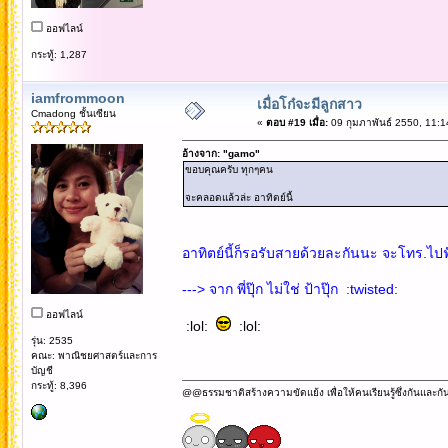
ออฟไลน์
กระทู้: 1,287
iamfrommoon
เมื่อโก๋จะมีลูกสาว
Cmadong ชั้นเซียน
«
ตอบ #19 เมื่อ:
09 กุมภาพันธ์ 2550, 11:1
อ้างจาก: "gamo"
ขอบคุณครับ ทุกๆคน
จะคลอดแล้วล่ะ อาทิตย์นี้
อาทิตย์นี้ก็รอรับสายด้วยละกันนะ จะโทร.ไปฟ
---> จาก พี่ปุ๊ก ไม่ใช่ ป้าปุ๊ก :twisted:
ออฟไลน์
:lol:
:lol:
รุ่น: 2535
คณะ: พาณิชยศาสตร์และการ
บัญชี
กระทู้: 8,396
@@ธรรมชาติสร้างความขัดแย้ง เพื่อให้คนเรียนรู้ซึ่งกันและกั