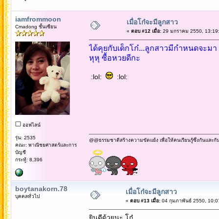
iamfrommoon
เมื่อโก๋จะมีลูกสาว
Cmadong ชั้นเซียน
«
ตอบ #12 เมื่อ:
29 มกราคม 2550, 13:19:
ได้คุยกับเด็กโก๋...ลูกสาวมีกำหนดจะมา "อ
หุหุ ซื้อหวยดีกะ
:lol:
:lol:
ออฟไลน์
รุ่น: 2535
@@ธรรมชาติสร้างความขัดแย้ง เพื่อให้คนเรียนรู้ซึ่งกันและกั
คณะ: พาณิชยศาสตร์และการ
บัญชี
กระทู้: 8,396
boytanakorn.78
เมื่อโก๋จะมีลูกสาว
บุคคลทั่วไป
«
ตอบ #13 เมื่อ:
04 กุมภาพันธ์ 2550, 10:0
ยินดีด้วยนะ โก๋