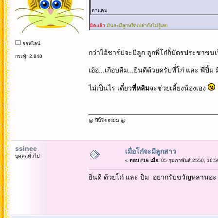
ตาแคม
ผิดแล้ว
มันจะมีลูกหรือเปล่ายังไม่รู้เลย
ออฟไลน์
กว่าไอ้ชาร์ปจะมีลูก ลูกพี่โก๋ก็บัตรประชาช
กระทู้: 2,840
เอ้อ...เกือบลืม...ยินดีด้วยครับพี่่โก๋ และ พี่ป
ไม่เป็นไร เดี๋ยว
พี่หลิม
จะช่วยเลี้ยงน้องเอง
@ ปีนี้ปีของผม @
ssinee
เมื่อโก๋จะมีลูกสาว
บุคคลทั่วไป
«
ตอบ #16 เมื่อ:
05 กุมภาพันธ์ 2550, 16:5
ยินดี ด้วยโก๋ และ ปิ๋ม อยากรับขวัญหลานอ