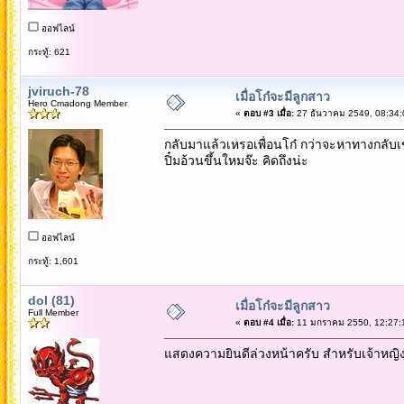
ออฟไลน์
กระทู้: 621
jviruch-78
เมื่อโก๋จะมีลูกสาว
Hero Cmadong Member
«
ตอบ #3 เมื่อ:
27 ธันวาคม 2549, 08:34:
กลับมาแล้วเหรอเพื่อนโก๋ กว่าจะหาทางกลับเ
ปิ๋มอ้วนขึ้นใหมจ๊ะ คิดถึงน่ะ
ออฟไลน์
กระทู้: 1,601
dol (81)
เมื่อโก๋จะมีลูกสาว
Full Member
«
ตอบ #4 เมื่อ:
11 มกราคม 2550, 12:27:
แสดงความยินดีล่วงหน้าครับ สำหรับเจ้าหญิง