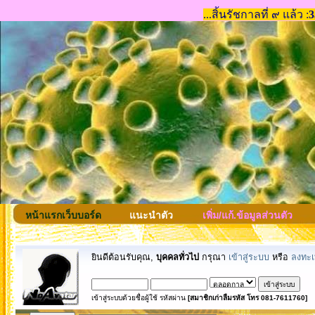
หน้าแรกเว็บบอร์ด
แนะนำตัว
เพิ่ม/แก้.ข้อมูลส่วนตัว
ยินดีต้อนรับคุณ,
บุคคลทั่วไป
กรุณา
เข้าสู่ระบบ
หรือ
ลงทะเ
เข้าสู่ระบบด้วยชื่อผู้ใช้ รหัสผ่าน
[สมาชิกเก่าลืมรหัส โทร 081-7611760]