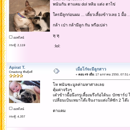
พนันกัน ตาแคม dol หลิม แต่ง ตาไข่
ใครมีลูกก่อนผม ... เดี๋ยวเลี้ยงข้าวเลย 1 มื้อ ..
กล้า เป่า กล้ามีลูก กัน หรือเปล่า
หุ หุ
ออฟไลน์
กระทู้: 2,119
:lol:
Apirat T.
เมื่อโก๋จะมีลูกสาว
Cmadong พันธุ์แท้
«
ตอบ #9 เมื่อ:
17 มกราคม 2550, 07:51:
โห พนันซะมูลค่ามหาศาลเลย
คุ้มค่าจริงๆ
เด๋วข้าวมื้อนึงกรูเลี้ยงมรึงก้อได้นะ บักซาร์ป 
เปลี่ยนเป้นเหมาโต๊ะจีนงานแต่งให้ซัก 2 โต๊ะ
ออฟไลน์
ตาแคม
กระทู้: 4,357