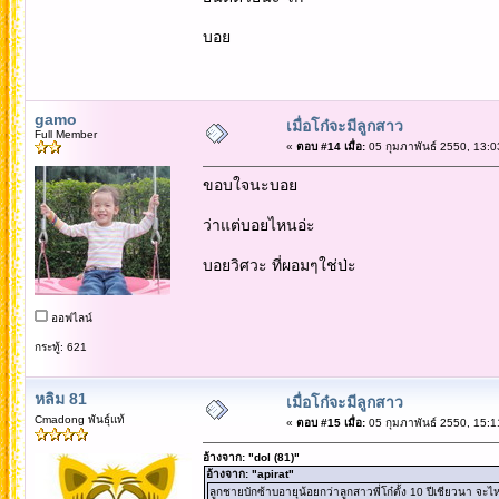
บอย
gamo
เมื่อโก๋จะมีลูกสาว
Full Member
«
ตอบ #14 เมื่อ:
05 กุมภาพันธ์ 2550, 13:0
ขอบใจนะบอย
ว่าแต่บอยไหนอ่ะ
บอยวิศวะ ที่ผอมๆใช่ป่ะ
ออฟไลน์
กระทู้: 621
หลิม 81
เมื่อโก๋จะมีลูกสาว
Cmadong พันธุ์แท้
«
ตอบ #15 เมื่อ:
05 กุมภาพันธ์ 2550, 15:1
อ้างจาก: "dol (81)"
อ้างจาก: "apirat"
ลูกชายบักซ้าบอายุน้อยกว่าลูกสาวพี่โก๋ตั้ง 10 ปีเชียวนา จะไ