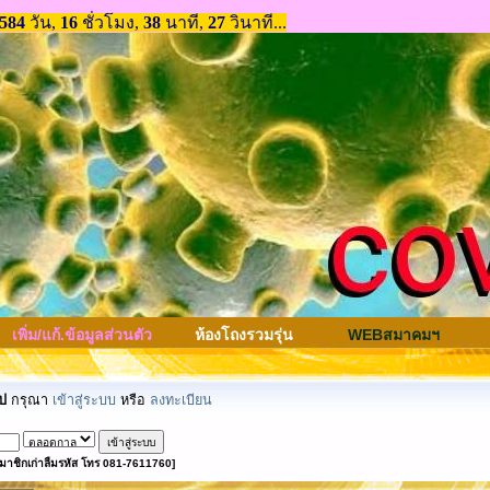
เพิ่ม/แก้.ข้อมูลส่วนตัว
ห้องโถงรวมรุ่น
WEBสมาคมฯ
ป
กรุณา
เข้าสู่ระบบ
หรือ
ลงทะเบียน
มาชิกเก่าลืมรหัส โทร 081-7611760]