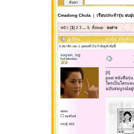
Cmadong Chula
|
เรือนประจำรุ่น อบอุ่
หน้า: [
1
]
2
3
...
5
ทั้งหมด
ลงล่าง
ผู้เขียน
หัวข้อ: หนังสือ
0 สมาชิก และ 1 บุคคลทั่วไป กำลังดูหัวข้อนี้
sayan_ng
Full Member
[/i]
post หนังสือรุ
ใครเป็นใครและ
ฉบับสมบูรณ์อยู่ท
สอยอ
ออฟไลน์
กระทู้: 903