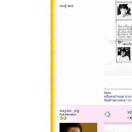
กระทู้: 903
สอยอ
หมื่นคนกำหนด ฤาจะสู
ร้อยล้านดวงชะตา ฤา
sayan_ng
หน
Full Member
«
ต