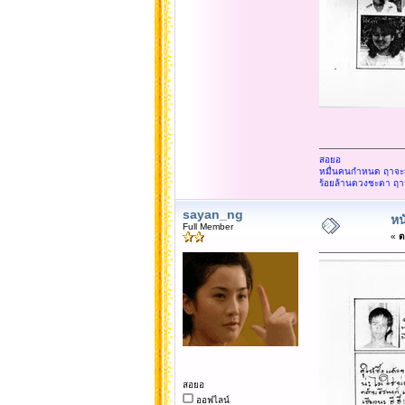
สอยอ
หมื่นคนกำหนด ฤาจะสู
ร้อยล้านดวงชะตา ฤา
sayan_ng
หน
Full Member
«
ต
สอยอ
ออฟไลน์