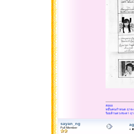
สอยอ
หมื่นคนกำหนด ฤาจะสู
ร้อยล้านดวงชะตา ฤา
sayan_ng
ag
Full Member
«
ต