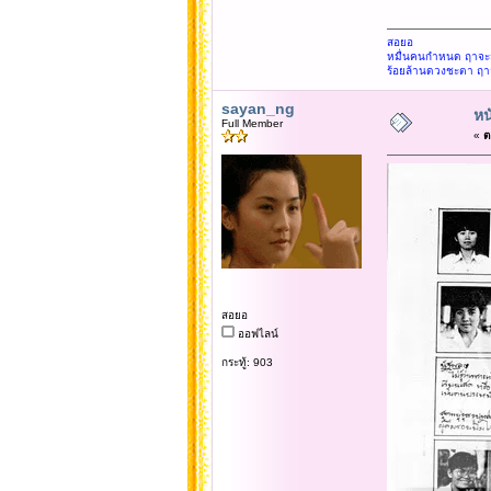
สอยอ
หมื่นคนกำหนด ฤาจะสู
ร้อยล้านดวงชะตา ฤา
sayan_ng
หน
Full Member
«
ต
สอยอ
ออฟไลน์
กระทู้: 903