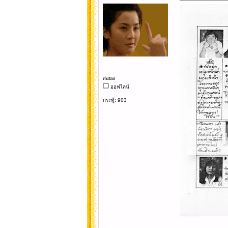
สอยอ
ออฟไลน์
กระทู้: 903