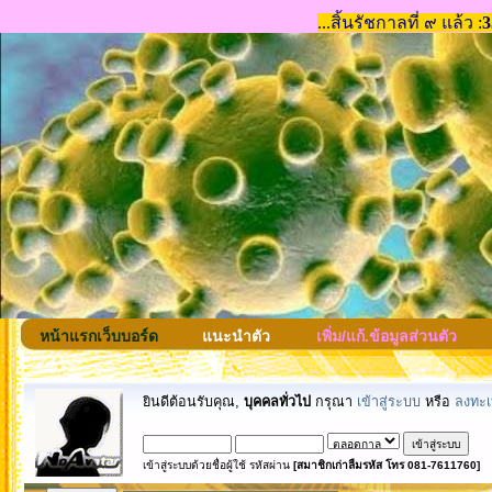
หน้าแรกเว็บบอร์ด
แนะนำตัว
เพิ่ม/แก้.ข้อมูลส่วนตัว
ยินดีต้อนรับคุณ,
บุคคลทั่วไป
กรุณา
เข้าสู่ระบบ
หรือ
ลงทะเ
เข้าสู่ระบบด้วยชื่อผู้ใช้ รหัสผ่าน
[สมาชิกเก่าลืมรหัส โทร 081-7611760]