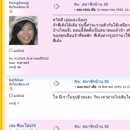
kengkeng
Re: สมาชิกบ้าน 30
มือใหม่หัดเมาท์
«
ตอบ #626 เมื่อ:
21 พฤษภาคม 2555, 21:4
สวัสดี เย่อและน้องๆ
จำพี่เค้งได้เด้อ รุ่นนี้ท่าจะรวมตัวกันได้เ
บ้างไหมจ๊ะ ตอนนี้จัดตั้งเป็นสมาคมแล้วจ้า
ของทุกเดือนจ้าที่หอพัก พี่เค้งฝากรูปเก่ามา
พี่เค้ง
ออฟไลน์
รุ่น: rcu2529 ประธานหอปี2532
คณะ: ครุศาสตร์
กระทู้: 99
ketklao
Re: สมาชิกบ้าน 30
มือใหม่หัดเมาท์
«
ตอบ #627 เมื่อ:
19 สิงหาคม 2555, 12:23
ออฟไลน์
โห มีเราในรูปด้วยแฮะ วันเวลาผ่านไปเติบโตอ
กระทู้: 7
เย่อ-ซีมะโด่ง70
Re: สมาชิกบ้าน 30