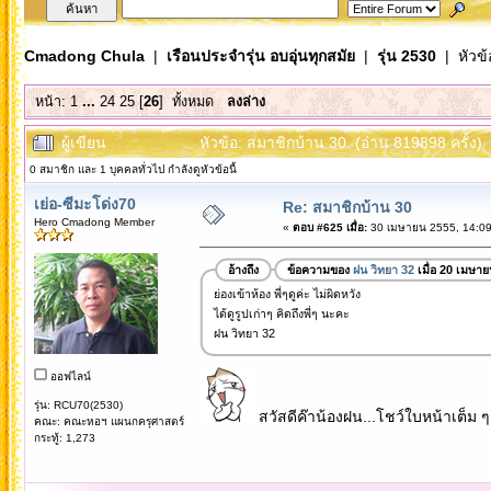
Cmadong Chula
|
เรือนประจำรุ่น อบอุ่นทุกสมัย
|
รุ่น 2530
| หัวข้
หน้า:
1
...
24
25
[
26
]
ทั้งหมด
ลงล่าง
ผู้เขียน
หัวข้อ: สมาชิกบ้าน 30 (อ่าน 819898 ครั้ง)
0 สมาชิก และ 1 บุคคลทั่วไป กำลังดูหัวข้อนี้
เย่อ-ซีมะโด่ง70
Re: สมาชิกบ้าน 30
Hero Cmadong Member
«
ตอบ #625 เมื่อ:
30 เมษายน 2555, 14:09
อ้างถึง
ข้อความของ
ฝน วิทยา 32
เมื่อ 20 เมษา
ย่องเข้าห้อง พี่ๆดูค่ะ ไม่ผิดหวัง
ได้ดูรูปเก่าๆ คิดถึงพี่ๆ นะคะ
ฝน วิทยา 32
ออฟไลน์
รุ่น: RCU70(2530)
สวัสดีค๊าน้องฝน...โชว์ใบหน้าเต็ม ๆ
คณะ: คณะหอฯ แผนกครุศาสตร์
กระทู้: 1,273