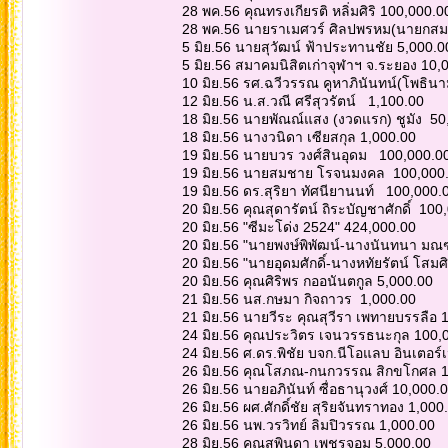
28 พค.56 คุณทรงเกียรติ หลิ่มศิริ 100,000.
28 พค.56 นายราเมศวร์ ศิลปพรหม(นายกสม
5 มิย.56 นายสุวัฒน์ ฟ้าประทานชัย 5,000.
5 มิย.56 สมาคมนิสิตเก่าจุฬาฯ จ.ระยอง 10
10 มิย.56 รศ.ฉวีวรรณ คูหาภินันทน์(โพธิน
12 มิย.56 น.ส.วณี ศรีสุวรัตน์ 1,100.00
18 มิย.56 นายพัณณ์แสง (งวดแรก) ชูมัง 5
18 มิย.56 นางวนิดา เซียสกุล 1,000.00
19 มิย.56 นายบวร วงศ์สินอุดม 100,000.0
19 มิย.56 นายสมชาย โรจนมงคล 100,000
19 มิย.56 ดร.สุริยา ทัศนียานนท์ 100,000.
20 มิย.56 คุณสุดารัตน์ ถิระบัญชาศักดิ์ 100
20 มิย.56 "ซีมะโด่ง 2524" 424,000.00
20 มิย.56 "นายพงษ์พิพัฒน์-นางนันทนา มณ
20 มิย.56 "นายอุดมศักดิ์-นางหทัยรัตน์ โสมศ
20 มิย.56 คุณศิริพร กออนันตกูล 5,000.00
21 มิย.56 นส.กษมา กิจถาวร 1,000.00
21 มิย.56 นายวีระ คุณสุวีรา เพทายบรรลือ
24 มิย.56 คุณประวิตร เจนวรรธนะกุล 100,
24 มิย.56 ศ.ดร.พิชัย บจก.นีโอแลบ อินเตอร
26 มิย.56 คุณโสภณ-กนกวรรณ สิกขโกศล 
26 มิย.56 นายอภินันท์ ซื่อธานุวงศ์ 10,000.
26 มิย.56 ผศ.ศักดิ์ชัย สุริยจันทราทอง 1,00
26 มิย.56 นพ.วรวิทย์ ลิมปิวรรณ 1,000.00
28 มิย.56 คุณสุพินดา เพชรจอม 5,000.00