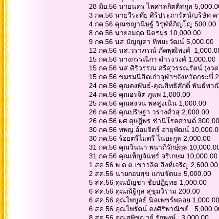
28 มิย.56 นายนคร ไพศาลกิตติสกุล 5,000.
3 กค.56 นายวีระทัย ศิริประภารัตน์/บริษัท 
4 กค.56 คุณชญานิษฐ์ วิรุฬห์ภิญโญ 500.00
8 กค.56 นายอมฤต นิตรมร 10,000.00
9 กค.56 นส.ปัญญดา ทิพยะวัฒน์ 5,000.00
12 กค.56 นส.วราภรณ์ ภัคพุฒิพงศ์ 1,000.0
15 กค.56 นางกรรณิกา ดำรงวงศ์ 1,000.00
15 กค.56 นส.ศิริวรรณ ศรีสุวรรณรัตน์ (งว
15 กค.56 ชมรมนิสิตเก่าจุฬาฯจังหวัดกระบี่
24 กค.56 คุณคงพันธ์-คุณสิทธิศักดิ์ พันธ์พา
24 กค.56 คุณอรจิต ภูแพ 1,000.00
25 กค.56 คุณสงวน พลสูงเนิน 1,000.00
26 กค.56 คุณปริษฐา วรวงศ์วสุ 2,000.00
26 กค.56 ผศ.ดุษฎีพร ชำนิโรคศานต์ 300,0
30 กค.56 ทพญ.อ้อมจิตร์ อายุพัฒน์ 10,000.
30 กค.56 ร้อยตรีไมตรี ไนยะกูล 2,000.00
31 กค.56 คุณวินนา พนาภิรักษ์กุล 10,000.0
31 กค.56 คุณเพ็ญจันทร์ จริเกษม 10,000.00
1 สค.56 พ.ต.ต.เชาวลิต สิงห์เจริญ 2,600.0
2 สค.56 นายกอบสุข แก่นรัตนะ 5,000.00
5 สค.56 คุณบัญชา ชัยปฏิยุทธ 1,000.00
6 สค.56 คุณณัฐิกุล สุขุมวิราม 200.00
6 สค.56 คุณไพบูลย์ นิลเพชร์พลอย 1,000.0
6 สค.56 คุณไพรัตน์ คงศิริพาณิชย์ 5,000.
8 สค.56 คุณสุพิชญาย์ รักพงษ์ 3,000.00