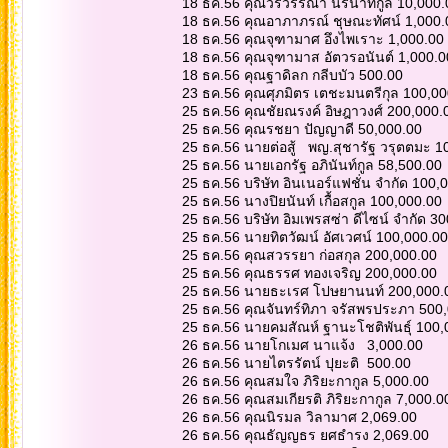
18 ธค.56 คุณวรวรรณา นิรนาทกูล 10,000
18 ธค.56 คุณอาภาภรณ์ ชุษณะทัศน์ 1,000
18 ธค.56 คุณจุฑามาศ อึงไพเราะ 1,000.00
18 ธค.56 คุณจุฑามาส อัตวรอนันต์ 1,000.
18 ธค.56 คุณฐาดิลก กลีบบัว 500.00
23 ธค.56 คุณศุภมิตร เตชะมนตรีกุล 100,0
25 ธค.56 คุณชัยณรงค์ อิษฎาวงศ์ 200,000
25 ธค.56 คุณรชยา ปัญญาดี 50,000.00
25 ธค.56 นายต่อสู้ พญ.สุชารัฐ วรุตตมะ 
25 ธค.56 นายเอกรัฐ อภินันท์กูล 58,500.00
25 ธค.56 บริษัท อินเนอร์แฟชั่น จำกัด 100
25 ธค.56 นางปิยนันท์ เกื้อสกูล 100,000.00
25 ธค.56 บริษัท อิมเพรสซ่า ดีไซน์ จำกัด 3
25 ธค.56 นายทิตวัฒน์ อัศเวศน์ 100,000.0
25 ธค.56 คุณสวรรยา ก่อสกุล 200,000.00
25 ธค.56 คุณธรรศ ทองเจริญ 200,000.00
25 ธค.56 นายธะเรศ โปษยานนท์ 200,000
25 ธค.56 คุณจันทร์ทิภา จรัสพรประภา 500
25 ธค.56 นายคมสัณห์ ฐานะโชติพันธุ์ 100
26 ธค.56 นายโกเมศ นาแจ้ง 3,000.00
26 ธค.56 นายไตรรัตน์ ปุยะติ 500.00
26 ธค.56 คุณสมใจ ภิริยะกากูล 5,000.00
26 ธค.56 คุณสมเกียรติ ภิริยะกากูล 7,000.
26 ธค.56 คุณนิรมล วิลามาศ 2,069.00
26 ธค.56 คุณธัญญธร ยศธำรง 2,069.00