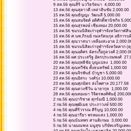
9 สค.56 คุณสิริ นววิธรัตนา 4,000.00
13 สค.56 คุณสุดาวดี เหล่าสินชัย 2,000.00
15 สค.56 คุณธัญญะ วัฒนลี 5,000.00
15 สค.56 คุณสมจิตต์ อดิศักดิ์พานิชกิจ 5,0
15 สค.56 คุณสุรพงษ์ เชียงทอง 20,000.00
15 สค.56 ชมรมนิสิตเก่าจุฬาฯจังหวัดกาฬสิน
15 สค.56 ศ.นพ.ภิรมย์ กมลรัตนกุล อธิการบ
15 สค.56 คุณวาสนา เหลืองสะอาด 2,000.
15 สค.56 ชมรมนิสิตเก่าจุฬาฯจังหวัดตาก (ค
16 สค.56 คุณอดิศร ฉัตรเกื้อกูลวงศ์ 2,000.
16 สค.56 ผศ.ประเสริฐ อัครประถมพงศ์ 27
20 สค.56 คุณฤทธิชัย บุญแปลง 1,000.00
22 สค.56 คุณทวีชัย ตั้งธนทรัพย์ 1,000.00
23 สค.56 คุณจิรพันธ์ บัวบูชา 5,000.00
23 สค.56 คุณอิสระ วงศ์รุ่ง 10,000.00
23 สค.56 คุณศุภมิตร ส่งไพศาล 20,177.58
27 สค.56 คุณดวงชีวัน ฉายากุล 1,000.00
28 สค.56 คุณทองมา วิจิตรพงศ์พันธุ์ 200,0
2 กย.56 คุณปาริชาต สุกร์มณี 1,000.00
2 กย.56 คุณพุฒิเมธ ประภาวงษ์ 500.00
4 กย.56 คุณศิริวรรณ ศิริบุญ 10,000.00
4 กย.56 คุณอารียา พรหมแสง 1,000.00
5 กย.56 คุณนันทพร ศานติเกษม 3,000.00
5 กย.56 นายมณฑล มนูสุข บริษัทเจริญเคหะ
10 กย.56 คุณขวัญใจ เมธาชวลิต 20,000.0