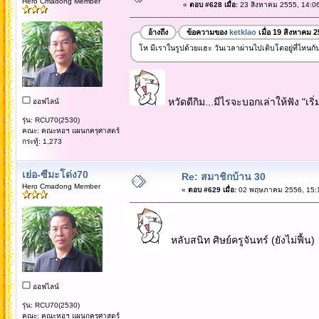
Hero Cmadong Member
«
ตอบ #628 เมื่อ:
23 สิงหาคม 2555, 14:06
อ้างถึง
ข้อความของ
ketklao
เมื่อ 19 สิงหาคม 
โห มีเราในรูปด้วยแฮะ วันเวลาผ่านไปเติบโตอยู่ที่ไหนกัน
หวัดดีกิม...มีไรจะบอกเล่าให้ฟัง "เริ
ออฟไลน์
รุ่น: RCU70(2530)
คณะ: คณะหอฯ แผนกครุศาสตร์
กระทู้: 1,273
เย่อ-ซีมะโด่ง70
Re: สมาชิกบ้าน 30
Hero Cmadong Member
«
ตอบ #629 เมื่อ:
02 พฤษภาคม 2556, 15:1
หลับสนิท ศิษย์ครูจันทร์ (ยังไม่ฟื้น)
ออฟไลน์
รุ่น: RCU70(2530)
คณะ: คณะหอฯ แผนกครุศาสตร์