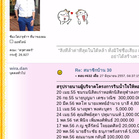
ซีมะโด่ง'จุฬาฯ ที่มาของผม
ออฟไลน์
“สิ่งที่ล้ำค่าที่สุดในใต้หล้า ทั้งมิใช่ชื
คณะ: "ครุศาสตร์"
กระทู้: 26,927
อย่าได้สร้างคว
wira.dan
Re: สมาชิกบ้าน 30
บุคคลทั่วไป
«
ตอบ #632 เมื่อ:
27 มิถุนายน 2557, 04:37:1
สรุปรายนามผู้บริจาคโครงการรินน้ำใจให้หอพ
20 เมย.55 ชมรมนิสิตเก่าหอพักนิสิตจุฬาลง
26 กย.55 นายบุญมา เตชะวณิช 300,000.0
20 มีค.56 พลโท นายแพทย์อำนาจ บาลี 4,80
11 เมย.56 นางยุพา พงศะบุตร 5,000.00
24 เมย.56 คุณทิพย์สุดา ปทุมานนท์ 1,000.0
1 พค.56 รศ.พินิจ เพิ่มพงศ์พันธ์ 20,000.00
17 พค.56 ภ.ญ.ชุลีรัตน์ ใจยอดศิลป์ 20,000
20 พค.56 นายธีระชัย ธนุภาพรังสรรค์ 5,00
20 พค.56 คุณมานพ กลับดี 100,000.00