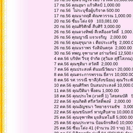
17 กย.56 คุณอุษา แก้วศิลป์ 1,000.00
17 กย.56 ไม่ระบุชื่อผู้บริจาค 500.00
17 กย.56 คุณนาถฤดี ตัณฑวรรณ 1,000.00
20 กย.56 ซีมะโด่ง 69 103,081.00
20 กย.56 คุณศิริศักดิ์ สืบศิริ 3,000.00
26 กย.56 คุณดวงทิพย์ สีเหลืองสวัสดิ์ 1,00
26 กย.56 คุณญาณี แจวเจริญ 2,000.00
26 กย.56 คุณสุขุมาล เ ตียประเสริฐ 2,000.
26 กย.56 คุณนราพร รังสิมันตกุล 2,000.00
30 กย.56 ทพญ.จุฑามาศ อร่ามรัตน์ 12,500
4 ตค.56 บริษัท วีรสุ จำกัด (สุวิมล สุธีโสภ
7 ตค.56 คุณชุติมา สวัสดี 2,000.00
7 ตค.56 คุณประสงค์ ตันมณีวัฒนา 20,000
8 ตค.56 คุณตระการพรรณ ยี่สาร 10,000.0
8 ตค.56 รศ.วรรณี ชาลี(สังขนิยม) คุณวีระพั
10 ตค.56 คุณศิริพร บินสมประสงค์ 10,000
11 ตค.56 คุณปีติมา พึ่งตน 1,000.00
18 ตค.56 คุณประไพ (งวดที่ 1) ไสยสมบัติ 
22 ตค.56 คุณกิตติ ศรีสวัสดิ์พงษ์ 2,000.00
22 ตค.56 คุณอัญชนา วิทยาธรรมธัช 3,00
22 ตค.56 คุณชนินทร์ หาญสืบสาย 10,000.
25 ตค.56 คุณจุฑาทิพ มุจลินทโมลี 5,000.0
25 ตค.56 คุณประทาน ป้อมจักรศิลป์ 10,00
25 ตค.56 ซีมะโด่ง 41 (จำนวน 20 ราย) 31