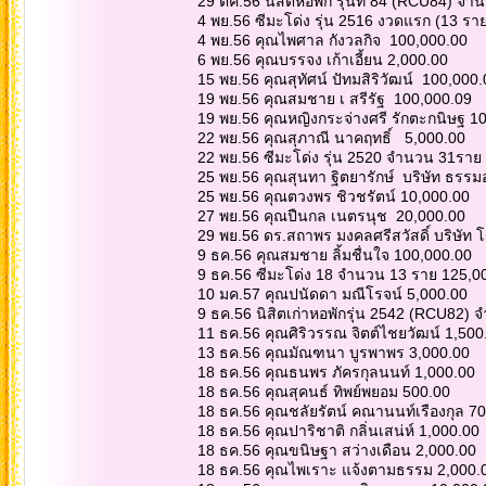
29 ตค.56 นิสิตหอพัก รุ่นที่ 84 (RCU84) จ
4 พย.56 ซีมะโด่ง รุ่น 2516 งวดแรก (13 รา
4 พย.56 คุณไพศาล กังวลกิจ 100,000.00
6 พย.56 คุณบรรจง เก้าเอี้ยน 2,000.00
15 พย.56 คุณสุทัศน์ ปัทมสิริวัฒน์ 100,000
19 พย.56 คุณสมชาย เ สรีรัฐ 100,000.09
19 พย.56 คุณหญิงกระจ่างศรี รักตะกนิษฐ 1
22 พย.56 คุณสุภาณี นาคฤทธิ์ 5,000.00
22 พย.56 ซีมะโด่ง รุ่น 2520 จำนวน 31รา
25 พย.56 คุณสุนทา ฐิตยารักษ์ บริษัท ธรรม
25 พย.56 คุณตวงพร ชิวชรัตน์ 10,000.00
27 พย.56 คุณปืนกล เนตรนุช 20,000.00
29 พย.56 ดร.สถาพร มงคลศรีสวัสดิ์ บริษัท
9 ธค.56 คุณสมชาย ลิ้มชื่นใจ 100,000.00
9 ธค.56 ซีมะโด่ง 18 จำนวน 13 ราย 125,0
10 มค.57 คุณปนัดดา มณีโรจน์ 5,000.00
9 ธค.56 นิสิตเก่าหอพักรุ่น 2542 (RCU82)
11 ธค.56 คุณศิริวรรณ จิตต์ไชยวัฒน์ 1,500
13 ธค.56 คุณมัณฑนา บูรพาพร 3,000.00
18 ธค.56 คุณธนพร ภัครกุลนนท์ 1,000.00
18 ธค.56 คุณสุคนธ์ ทิพย์พยอม 500.00
18 ธค.56 คุณชลัยรัตน์ คณานนท์เรืองกุล 7
18 ธค.56 คุณปาริชาติ กลิ่นเสน่ห์ 1,000.00
18 ธค.56 คุณขนิษฐา สว่างเดือน 2,000.00
18 ธค.56 คุณไพเราะ แจ้งตามธรรม 2,000