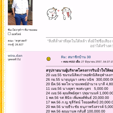
ซีมะโด่ง'จุฬาฯ ที่มาของผม
ออฟไลน์
“สิ่งที่ล้ำค่าที่สุดในใต้หล้า ทั้งมิใช่ชื
คณะ: "ครุศาสตร์"
กระทู้: 26,927
อย่าได้สร้างคว
wira.dan
Re: สมาชิกบ้าน 30
บุคคลทั่วไป
«
ตอบ #632 เมื่อ:
27 มิถุนายน 2557, 04:37:1
สรุปรายนามผู้บริจาคโครงการรินน้ำใจให้หอพ
20 เมย.55 ชมรมนิสิตเก่าหอพักนิสิตจุฬาลง
26 กย.55 นายบุญมา เตชะวณิช 300,000.0
20 มีค.56 พลโท นายแพทย์อำนาจ บาลี 4,80
11 เมย.56 นางยุพา พงศะบุตร 5,000.00
24 เมย.56 คุณทิพย์สุดา ปทุมานนท์ 1,000.0
1 พค.56 รศ.พินิจ เพิ่มพงศ์พันธ์ 20,000.00
17 พค.56 ภ.ญ.ชุลีรัตน์ ใจยอดศิลป์ 20,000
20 พค.56 นายธีระชัย ธนุภาพรังสรรค์ 5,00
20 พค.56 คุณมานพ กลับดี 100,000.00