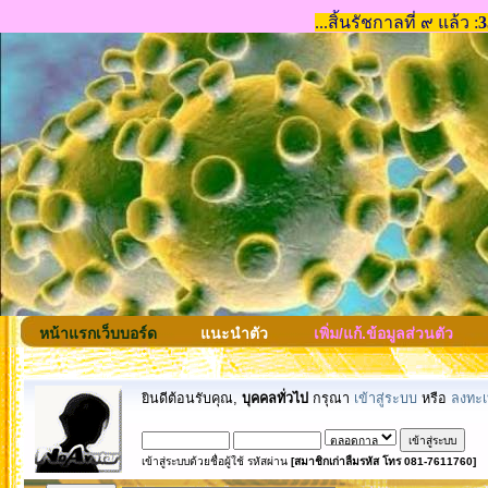
หน้าแรกเว็บบอร์ด
แนะนำตัว
เพิ่ม/แก้.ข้อมูลส่วนตัว
ยินดีต้อนรับคุณ,
บุคคลทั่วไป
กรุณา
เข้าสู่ระบบ
หรือ
ลงทะเ
เข้าสู่ระบบด้วยชื่อผู้ใช้ รหัสผ่าน
[สมาชิกเก่าลืมรหัส โทร 081-7611760]