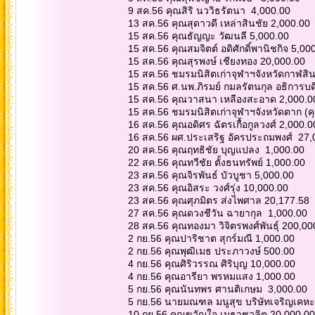
9 สค.56 คุณสิริ นววิธรัตนา 4,000.00
13 สค.56 คุณสุดาวดี เหล่าสินชัย 2,000.00
15 สค.56 คุณธัญญะ วัฒนลี 5,000.00
15 สค.56 คุณสมจิตต์ อดิศักดิ์พานิชกิจ 5,0
15 สค.56 คุณสุรพงษ์ เชียงทอง 20,000.00
15 สค.56 ชมรมนิสิตเก่าจุฬาฯจังหวัดกาฬสิน
15 สค.56 ศ.นพ.ภิรมย์ กมลรัตนกุล อธิการบ
15 สค.56 คุณวาสนา เหลืองสะอาด 2,000.
15 สค.56 ชมรมนิสิตเก่าจุฬาฯจังหวัดตาก (ค
16 สค.56 คุณอดิศร ฉัตรเกื้อกูลวงศ์ 2,000.
16 สค.56 ผศ.ประเสริฐ อัครประถมพงศ์ 27
20 สค.56 คุณฤทธิชัย บุญแปลง 1,000.00
22 สค.56 คุณทวีชัย ตั้งธนทรัพย์ 1,000.00
23 สค.56 คุณจิรพันธ์ บัวบูชา 5,000.00
23 สค.56 คุณอิสระ วงศ์รุ่ง 10,000.00
23 สค.56 คุณศุภมิตร ส่งไพศาล 20,177.58
27 สค.56 คุณดวงชีวัน ฉายากุล 1,000.00
28 สค.56 คุณทองมา วิจิตรพงศ์พันธุ์ 200,0
2 กย.56 คุณปาริชาต สุกร์มณี 1,000.00
2 กย.56 คุณพุฒิเมธ ประภาวงษ์ 500.00
4 กย.56 คุณศิริวรรณ ศิริบุญ 10,000.00
4 กย.56 คุณอารียา พรหมแสง 1,000.00
5 กย.56 คุณนันทพร ศานติเกษม 3,000.00
5 กย.56 นายมณฑล มนูสุข บริษัทเจริญเคหะ
10 กย.56 คุณขวัญใจ เมธาชวลิต 20,000.0