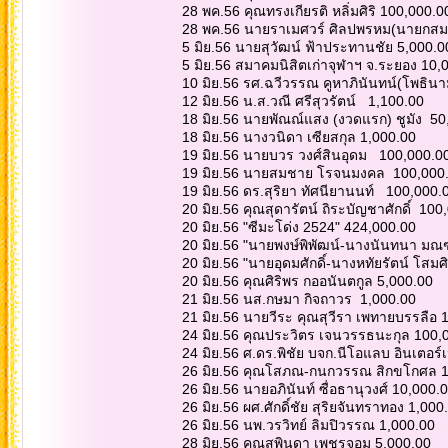
28 พค.56 คุณทรงเกียรติ หลิ่มศิริ 100,000.
28 พค.56 นายราเมศวร์ ศิลปพรหม(นายกสม
5 มิย.56 นายสุวัฒน์ ฟ้าประทานชัย 5,000.
5 มิย.56 สมาคมนิสิตเก่าจุฬาฯ จ.ระยอง 10
10 มิย.56 รศ.ฉวีวรรณ คูหาภินันทน์(โพธิน
12 มิย.56 น.ส.วณี ศรีสุวรัตน์ 1,100.00
18 มิย.56 นายพัณณ์แสง (งวดแรก) ชูมัง 5
18 มิย.56 นางวนิดา เซียสกุล 1,000.00
19 มิย.56 นายบวร วงศ์สินอุดม 100,000.0
19 มิย.56 นายสมชาย โรจนมงคล 100,000
19 มิย.56 ดร.สุริยา ทัศนียานนท์ 100,000.
20 มิย.56 คุณสุดารัตน์ ถิระบัญชาศักดิ์ 100
20 มิย.56 "ซีมะโด่ง 2524" 424,000.00
20 มิย.56 "นายพงษ์พิพัฒน์-นางนันทนา มณ
20 มิย.56 "นายอุดมศักดิ์-นางหทัยรัตน์ โสมศ
20 มิย.56 คุณศิริพร กออนันตกูล 5,000.00
21 มิย.56 นส.กษมา กิจถาวร 1,000.00
21 มิย.56 นายวีระ คุณสุวีรา เพทายบรรลือ
24 มิย.56 คุณประวิตร เจนวรรธนะกุล 100,
24 มิย.56 ศ.ดร.พิชัย บจก.นีโอแลบ อินเตอร
26 มิย.56 คุณโสภณ-กนกวรรณ สิกขโกศล 
26 มิย.56 นายอภินันท์ ซื่อธานุวงศ์ 10,000.
26 มิย.56 ผศ.ศักดิ์ชัย สุริยจันทราทอง 1,00
26 มิย.56 นพ.วรวิทย์ ลิมปิวรรณ 1,000.00
28 มิย.56 คุณสุพินดา เพชรจอม 5,000.00