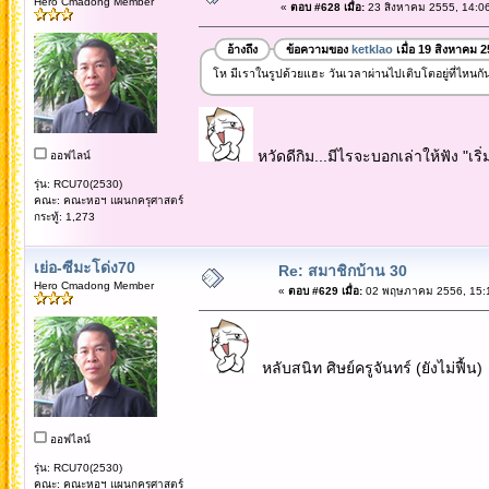
Hero Cmadong Member
«
ตอบ #628 เมื่อ:
23 สิงหาคม 2555, 14:06
อ้างถึง
ข้อความของ
ketklao
เมื่อ 19 สิงหาคม 
โห มีเราในรูปด้วยแฮะ วันเวลาผ่านไปเติบโตอยู่ที่ไหนกัน
หวัดดีกิม...มีไรจะบอกเล่าให้ฟัง "เริ
ออฟไลน์
รุ่น: RCU70(2530)
คณะ: คณะหอฯ แผนกครุศาสตร์
กระทู้: 1,273
เย่อ-ซีมะโด่ง70
Re: สมาชิกบ้าน 30
Hero Cmadong Member
«
ตอบ #629 เมื่อ:
02 พฤษภาคม 2556, 15:1
หลับสนิท ศิษย์ครูจันทร์ (ยังไม่ฟื้น)
ออฟไลน์
รุ่น: RCU70(2530)
คณะ: คณะหอฯ แผนกครุศาสตร์