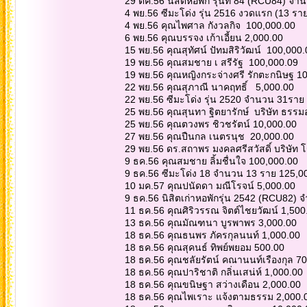
29 ตค.56 นิสิตหอพัก รุ่นที่ 84 (RCU84) จ
4 พย.56 ซีมะโด่ง รุ่น 2516 งวดแรก (13 รา
4 พย.56 คุณไพศาล กังวลกิจ 100,000.00
6 พย.56 คุณบรรจง เก้าเอี้ยน 2,000.00
15 พย.56 คุณสุทัศน์ ปัทมสิริวัฒน์ 100,000
19 พย.56 คุณสมชาย เ สรีรัฐ 100,000.09
19 พย.56 คุณหญิงกระจ่างศรี รักตะกนิษฐ 1
22 พย.56 คุณสุภาณี นาคฤทธิ์ 5,000.00
22 พย.56 ซีมะโด่ง รุ่น 2520 จำนวน 31รา
25 พย.56 คุณสุนทา ฐิตยารักษ์ บริษัท ธรรม
25 พย.56 คุณตวงพร ชิวชรัตน์ 10,000.00
27 พย.56 คุณปืนกล เนตรนุช 20,000.00
29 พย.56 ดร.สถาพร มงคลศรีสวัสดิ์ บริษัท
9 ธค.56 คุณสมชาย ลิ้มชื่นใจ 100,000.00
9 ธค.56 ซีมะโด่ง 18 จำนวน 13 ราย 125,0
10 มค.57 คุณปนัดดา มณีโรจน์ 5,000.00
9 ธค.56 นิสิตเก่าหอพักรุ่น 2542 (RCU82)
11 ธค.56 คุณศิริวรรณ จิตต์ไชยวัฒน์ 1,500
13 ธค.56 คุณมัณฑนา บูรพาพร 3,000.00
18 ธค.56 คุณธนพร ภัครกุลนนท์ 1,000.00
18 ธค.56 คุณสุคนธ์ ทิพย์พยอม 500.00
18 ธค.56 คุณชลัยรัตน์ คณานนท์เรืองกุล 7
18 ธค.56 คุณปาริชาติ กลิ่นเสน่ห์ 1,000.00
18 ธค.56 คุณขนิษฐา สว่างเดือน 2,000.00
18 ธค.56 คุณไพเราะ แจ้งตามธรรม 2,000