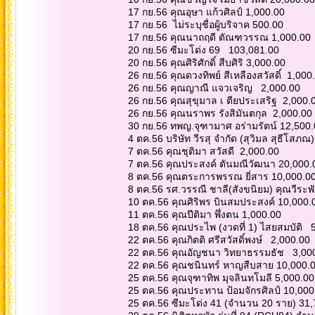
17 กย.56 คุณอุษา แก้วศิลป์ 1,000.00
17 กย.56 ไม่ระบุชื่อผู้บริจาค 500.00
17 กย.56 คุณนาถฤดี ตัณฑวรรณ 1,000.00
20 กย.56 ซีมะโด่ง 69 103,081.00
20 กย.56 คุณศิริศักดิ์ สืบศิริ 3,000.00
26 กย.56 คุณดวงทิพย์ สีเหลืองสวัสดิ์ 1,00
26 กย.56 คุณญาณี แจวเจริญ 2,000.00
26 กย.56 คุณสุขุมาล เ ตียประเสริฐ 2,000.
26 กย.56 คุณนราพร รังสิมันตกุล 2,000.00
30 กย.56 ทพญ.จุฑามาศ อร่ามรัตน์ 12,500
4 ตค.56 บริษัท วีรสุ จำกัด (สุวิมล สุธีโสภ
7 ตค.56 คุณชุติมา สวัสดี 2,000.00
7 ตค.56 คุณประสงค์ ตันมณีวัฒนา 20,000
8 ตค.56 คุณตระการพรรณ ยี่สาร 10,000.0
8 ตค.56 รศ.วรรณี ชาลี(สังขนิยม) คุณวีระพั
10 ตค.56 คุณศิริพร บินสมประสงค์ 10,000
11 ตค.56 คุณปีติมา พึ่งตน 1,000.00
18 ตค.56 คุณประไพ (งวดที่ 1) ไสยสมบัติ 
22 ตค.56 คุณกิตติ ศรีสวัสดิ์พงษ์ 2,000.00
22 ตค.56 คุณอัญชนา วิทยาธรรมธัช 3,00
22 ตค.56 คุณชนินทร์ หาญสืบสาย 10,000.
25 ตค.56 คุณจุฑาทิพ มุจลินทโมลี 5,000.0
25 ตค.56 คุณประทาน ป้อมจักรศิลป์ 10,00
25 ตค.56 ซีมะโด่ง 41 (จำนวน 20 ราย) 31