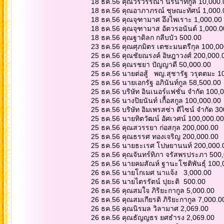
18 ธค.56 คุณวรวรรณา นิรนาทกูล 10,000
18 ธค.56 คุณอาภาภรณ์ ชุษณะทัศน์ 1,000
18 ธค.56 คุณจุฑามาศ อึงไพเราะ 1,000.00
18 ธค.56 คุณจุฑามาส อัตวรอนันต์ 1,000.
18 ธค.56 คุณฐาดิลก กลีบบัว 500.00
23 ธค.56 คุณศุภมิตร เตชะมนตรีกุล 100,0
25 ธค.56 คุณชัยณรงค์ อิษฎาวงศ์ 200,000
25 ธค.56 คุณรชยา ปัญญาดี 50,000.00
25 ธค.56 นายต่อสู้ พญ.สุชารัฐ วรุตตมะ 
25 ธค.56 นายเอกรัฐ อภินันท์กูล 58,500.00
25 ธค.56 บริษัท อินเนอร์แฟชั่น จำกัด 100
25 ธค.56 นางปิยนันท์ เกื้อสกูล 100,000.00
25 ธค.56 บริษัท อิมเพรสซ่า ดีไซน์ จำกัด 3
25 ธค.56 นายทิตวัฒน์ อัศเวศน์ 100,000.0
25 ธค.56 คุณสวรรยา ก่อสกุล 200,000.00
25 ธค.56 คุณธรรศ ทองเจริญ 200,000.00
25 ธค.56 นายธะเรศ โปษยานนท์ 200,000
25 ธค.56 คุณจันทร์ทิภา จรัสพรประภา 500
25 ธค.56 นายคมสัณห์ ฐานะโชติพันธุ์ 100
26 ธค.56 นายโกเมศ นาแจ้ง 3,000.00
26 ธค.56 นายไตรรัตน์ ปุยะติ 500.00
26 ธค.56 คุณสมใจ ภิริยะกากูล 5,000.00
26 ธค.56 คุณสมเกียรติ ภิริยะกากูล 7,000.
26 ธค.56 คุณนิรมล วิลามาศ 2,069.00
26 ธค.56 คุณธัญญธร ยศธำรง 2,069.00