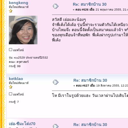
kengkeng
Re: สมาชิกบ้าน 30
มือใหม่หัดเมาท์
«
ตอบ #626 เมื่อ:
21 พฤษภาคม 2555, 21:4
สวัสดี เย่อและน้องๆ
จำพี่เค้งได้เด้อ รุ่นนี้ท่าจะรวมตัวกันได้เ
บ้างไหมจ๊ะ ตอนนี้จัดตั้งเป็นสมาคมแล้วจ้า
ของทุกเดือนจ้าที่หอพัก พี่เค้งฝากรูปเก่ามา
พี่เค้ง
ออฟไลน์
รุ่น: rcu2529 ประธานหอปี2532
คณะ: ครุศาสตร์
กระทู้: 99
ketklao
Re: สมาชิกบ้าน 30
มือใหม่หัดเมาท์
«
ตอบ #627 เมื่อ:
19 สิงหาคม 2555, 12:23
ออฟไลน์
โห มีเราในรูปด้วยแฮะ วันเวลาผ่านไปเติบโตอ
กระทู้: 7
เย่อ-ซีมะโด่ง70
Re: สมาชิกบ้าน 30