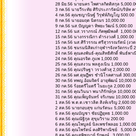
28 มิย.56 นายนคร ไพศาลกิตติสกุล 5,000.
3 กค.56 นายวีระทัย ศิริประภารัตน์/บริษัท 
4 กค.56 คุณชญานิษฐ์ วิรุฬห์ภิญโญ 500.00
8 กค.56 นายอมฤต นิตรมร 10,000.00
9 กค.56 นส.ปัญญดา ทิพยะวัฒน์ 5,000.00
12 กค.56 นส.วราภรณ์ ภัคพุฒิพงศ์ 1,000.0
15 กค.56 นางกรรณิกา ดำรงวงศ์ 1,000.00
15 กค.56 นส.ศิริวรรณ ศรีสุวรรณรัตน์ (งว
15 กค.56 ชมรมนิสิตเก่าจุฬาฯจังหวัดกระบี่
24 กค.56 คุณคงพันธ์-คุณสิทธิศักดิ์ พันธ์พา
24 กค.56 คุณอรจิต ภูแพ 1,000.00
25 กค.56 คุณสงวน พลสูงเนิน 1,000.00
26 กค.56 คุณปริษฐา วรวงศ์วสุ 2,000.00
26 กค.56 ผศ.ดุษฎีพร ชำนิโรคศานต์ 300,0
30 กค.56 ทพญ.อ้อมจิตร์ อายุพัฒน์ 10,000.
30 กค.56 ร้อยตรีไมตรี ไนยะกูล 2,000.00
31 กค.56 คุณวินนา พนาภิรักษ์กุล 10,000.0
31 กค.56 คุณเพ็ญจันทร์ จริเกษม 10,000.00
1 สค.56 พ.ต.ต.เชาวลิต สิงห์เจริญ 2,600.0
2 สค.56 นายกอบสุข แก่นรัตนะ 5,000.00
5 สค.56 คุณบัญชา ชัยปฏิยุทธ 1,000.00
6 สค.56 คุณณัฐิกุล สุขุมวิราม 200.00
6 สค.56 คุณไพบูลย์ นิลเพชร์พลอย 1,000.0
6 สค.56 คุณไพรัตน์ คงศิริพาณิชย์ 5,000.
8 สค.56 คุณสุพิชญาย์ รักพงษ์ 3,000.00