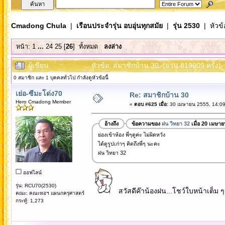
Cmadong Chula
|
เรือนประจำรุ่น อบอุ่นทุกสมัย
|
รุ่น 2530
| หัวข้
หน้า:
1
...
24
25
[
26
]
ทั้งหมด
ลงล่าง
ผู้เขียน
หัวข้อ: สมาชิกบ้าน 30 (อ่าน 819909 ครั้ง)
0 สมาชิก และ 1 บุคคลทั่วไป กำลังดูหัวข้อนี้
เย่อ-ซีมะโด่ง70
Re: สมาชิกบ้าน 30
Hero Cmadong Member
«
ตอบ #625 เมื่อ:
30 เมษายน 2555, 14:09
อ้างถึง
ข้อความของ
ฝน วิทยา 32
เมื่อ 20 เมษา
ย่องเข้าห้อง พี่ๆดูค่ะ ไม่ผิดหวัง
ได้ดูรูปเก่าๆ คิดถึงพี่ๆ นะคะ
ฝน วิทยา 32
ออฟไลน์
รุ่น: RCU70(2530)
สวัสดีค๊าน้องฝน...โชว์ใบหน้าเต็ม ๆ
คณะ: คณะหอฯ แผนกครุศาสตร์
กระทู้: 1,273