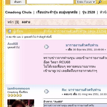
Cmadong Chula
|
เรือนประจำรุ่น อบอุ่นทุกสมัย
|
รุ่น 2528
| หัวข้
หน้า: [
1
]
ลงล่าง
ผู้เขียน
หัวข้อ: มารายงานตัวครับท่าน (อ่าน 11258 ค
0 สมาชิก และ 1 บุคคลทั่วไป กำลังดูหัวข้อนี้
Aod68
มารายงานตัวครับท่าน
บุคคลทั่วไป
«
เมื่อ:
30 มิถุนายน 2551, 10:49:06 »
ทราบข่าวจากท่านขุน เลยเข้ามารายงานตัว
อ๊อด วิดยา RCU68
ไม่ได้เจอเพื่อนๆ หลายคนนานมากละ
เข้ามาดูเวป เลยคิดถึงบรรยากาศเก่าๆ
iamfrommoon
Re: มารายงานตัวครับท่าน
Cmadong ชั้นเซียน
«
ตอบ #1 เมื่อ:
01 กรกฎาคม 2551, 10:33:
อ้างจาก: "Aod68"
ทราบข่าวจากท่านขุน เลยเข้ามารายงานตัวครับ