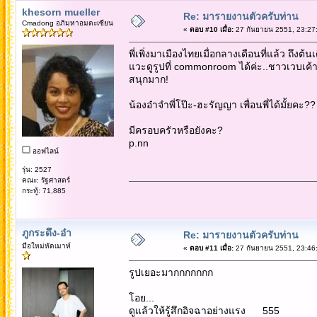
khesorn mueller
Re: มารายงานตัวครับท่าน
Cmadong อภิมหาอมตะเซียน
«
ตอบ #10 เมื่อ:
27 กันยายน 2551, 23:27
พี่เพิ่งมาเมืองไทยเมื่อกลางเดือนที่แล้ว ถึงต้นเ
แวะดูรูปที่ commonroom ได้ค่ะ..ชาวเวบเค้าเลี
สนุกมาก!
น้องอ๋าจำพี่โป๊ะ-ฮะรัญญา เพื่อนพี่ได้มั้ยคะ??
มีครอบครัวหรือยังคะ?
p.nn
ออฟไลน์
รุ่น: 2527
คณะ: รัฐศาสตร์
กระทู้: 71,885
ภูกระดึง-อ๋า
Re: มารายงานตัวครับท่าน
มือใหม่หัดเมาท์
«
ตอบ #11 เมื่อ:
27 กันยายน 2551, 23:46
รูปเยอะมากกกกกกก
โอย...
ดูแล้วให้รู้สึกอิจฉาอย่างแรง 555