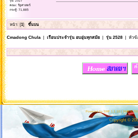
รุ่น: 2527
คณะ: รัฐศาสตร์
กระทู้: 71,885
หน้า: [
1
]
ขึ้นบน
Cmadong Chula
|
เรือนประจำรุ่น อบอุ่นทุกสมัย
|
รุ่น 2528
| หัวข้
Powered by SMF 1.1.10
|
SMF © 200
Copyright © 20