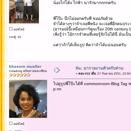
น้องไก่โต้ง ไก่ฟ้า น่ารักมากกกกครับ
พี่โป๊ะ นึกไม่ออกครับพี่ ขออภัยด้วย
จำได้ลางๆว่าถ้าเจอพี่หนิง จะเจอพี่อีกคนประจำ
(อารมณ์นี้เหมือนการ์ตูนเรื่อง 20th century
ออฟไลน์
เพิ่งรู้ว่า ไอ้การจำคนที่เคยรู้จักไม่ได้นี่ มันเป็
กระทู้: 33
แต่ว่าถ้าได้เห็นรูป คิดว่าจำได้แน่นอนครับ
khesorn mueller
Re: มารายงานตัวครับท่าน
Cmadong อภิมหาอมตะเซียน
«
ตอบ #12 เมื่อ:
27 กันยายน 2551, 23:50
ไปดูรูปพี่โป๊ะได้ที่ commonroom-Blog Tag ห
p.nn
ออฟไลน์