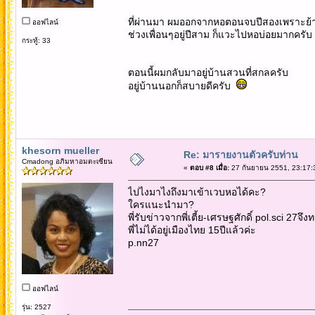
ที่ผ่านมา ผมออกจากหอตอนจบปีสองเพราะย้
ออฟไลน์
ช่วงเพื่อนๆอยู่ปีสาม ก็แวะไปหอบ่อยมากครับ
กระทู้: 33
ตอนนี้ผมกลับมาอยู่บ้านสวนที่สกลครับ
อยู่บ้านนอกก็สบายดีครับ
khesorn mueller
Re: มารายงานตัวครับท่าน
Cmadong อภิมหาอมตะเซียน
«
ตอบ #8 เมื่อ:
27 กันยายน 2551, 23:17:
ไปไงมาไงถึงมาเข้าเวบหอได้คะ?
ใครแนะนำมา?
พี่รับข่าวจากพี่เตี้ย-เศรษฐศักดิ์ pol.sci 27จึ
พี่ไม่ได้อยู่เมืองไทย 15ปีแล้วค่ะ
p.nn27
ออฟไลน์
รุ่น: 2527