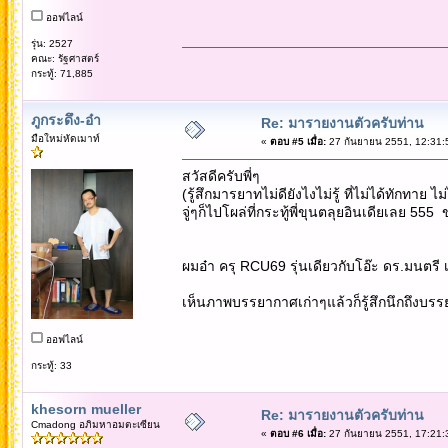
ออฟไลน์
รุ่น: 2527
คณะ: รัฐศาสตร์
กระทู้: 71,885
ภูกระดึง-อ๋า
Re: มารายงานตัวครับท่าน
มือใหม่หัดเมาท์
«
ตอบ #5 เมื่อ:
27 กันยายน 2551, 12:31:
สวัสดีครับพี่ๆ
(รู้สึกมารยาทไม่ดียังไงไม่รู้ ที่ไม่ได้ทักทาย 
จู่ๆก็ไปโผล่ที่กระทู้พี่ขุนตลุยอินเดียเลย 555 
ผมอ๋า ครุ RCU69 รุ่นเดียวกับโอ๊ะ ดร.มนตรี
เห็นภาพบรรยากาศเก่าๆแล้วก็รู้สึกนึกถึง
ออฟไลน์
กระทู้: 33
khesorn mueller
Re: มารายงานตัวครับท่าน
Cmadong อภิมหาอมตะเซียน
«
ตอบ #6 เมื่อ:
27 กันยายน 2551, 17:21: