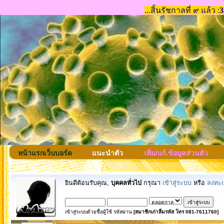
หน้าแรกเว็บบอร์ด
แนะนำตัว
เพิ่ม/แก้.ข้อมูลส่วนตัว
ยินดีต้อนรับคุณ,
บุคคลทั่วไป
กรุณา
เข้าสู่ระบบ
หรือ
ลงทะเ
เข้าสู่ระบบด้วยชื่อผู้ใช้ รหัสผ่าน
[สมาชิกเก่าลืมรหัส โทร 081-7611760]