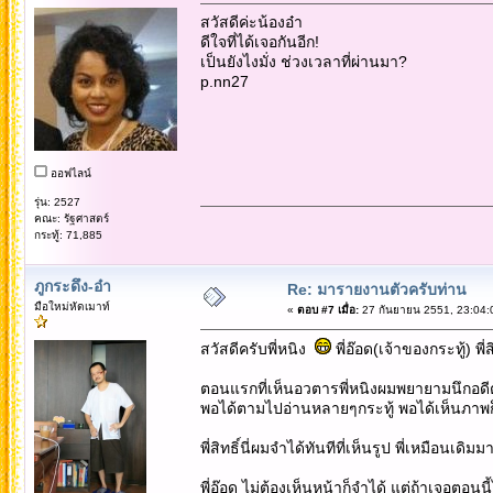
สวัสดีค่ะน้องอ๋า
ดีใจที่ได้เจอกันอีก!
เป็นยังไงมั่ง ช่วงเวลาที่ผ่านมา?
p.nn27
ออฟไลน์
รุ่น: 2527
คณะ: รัฐศาสตร์
กระทู้: 71,885
ภูกระดึง-อ๋า
Re: มารายงานตัวครับท่าน
มือใหม่หัดเมาท์
«
ตอบ #7 เมื่อ:
27 กันยายน 2551, 23:04:
สวัสดีครับพี่หนิง
พี่อ๊อด(เจ้าของกระทู้) พี
ตอนแรกที่เห็นอวตารพี่หนิงผมพยายามนึกอดีตอ
พอได้ตามไปอ่านหลายๆกระทู้ พอได้เห็นภาพก็ 
พี่สิทธิ์นี่ผมจำได้ทันทีที่เห็นรูป พี่เหมือนเดิม
พี่อ๊อด ไม่ต้องเห็นหน้าก็จำได้ แต่ถ้าเจอตอน