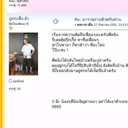
คณะ: รัฐศาสตร์
กระทู้: 71,885
ภูกระดึง-อ๋า
Re: มารายงานตัวครับท่าน
มือใหม่หัดเมาท์
«
ตอบ #9 เมื่อ:
27 กันยายน 2551, 23:21:
เริ่มจากความคิดถึงเพื่อนๆน่ะครับพี่หนิง
ก็เลยคุ้ยกุ๊กเกิ้ล หาชื่อเพื่อนๆ
หาไปหามา ก็หาคำว่า ซีมะโด่ง
โป๊ะเชะ !
พี่หนิงได้กลับไทยบ้างหรือเปล่าครับ
ผมอยู่กรุงได้ไม่กี่ปี(สิบห้าปีมั้ง) ยังคิดถึงบ้าน 
นี่ก็เลยกลับมาอยู่สกลได้เจ็ดปีแล้วครับ
ออฟไลน์
กระทู้: 33
// อ๊ะ น้องๆที่บังเอิญผ่านมา อย่าได้เอาตัว
5555