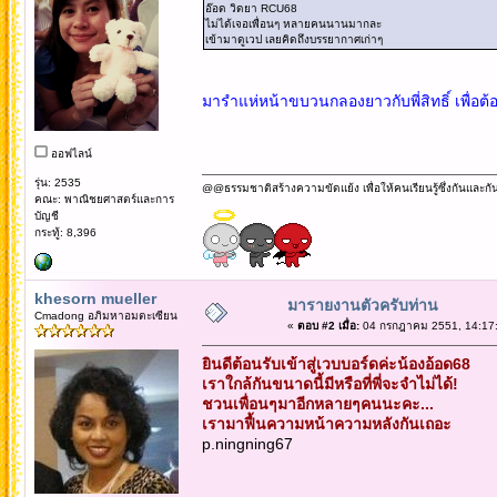
อ๊อด วิดยา RCU68
ไม่ได้เจอเพื่อนๆ หลายคนนานมากละ
เข้ามาดูเวป เลยคิดถึงบรรยากาศเก่าๆ
มารำแห่หน้าขบวนกลองยาวกับพี่สิทธิ์ เพื่อต้อ
ออฟไลน์
รุ่น: 2535
@@ธรรมชาติสร้างความขัดแย้ง เพื่อให้คนเรียนรู้ซึ่งกันและกั
คณะ: พาณิชยศาสตร์และการ
บัญชี
กระทู้: 8,396
khesorn mueller
มารายงานตัวครับท่าน
Cmadong อภิมหาอมตะเซียน
«
ตอบ #2 เมื่อ:
04 กรกฎาคม 2551, 14:17:
ยินดีต้อนรับเข้าสู่เวบบอร์ดค่ะน้องอ้อด68
เราใกล้กันขนาดนี้มีหรือที่พี่จะจำไม่ได้!
ชวนเพื่อนๆมาอีกหลายๆคนนะคะ...
เรามาฟื้นความหน้าความหลังกันเถอะ
p.ningning67