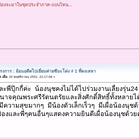
พี่ป๋องจะมาในชุดประจำภาค-แบบไหน...
งการ : ย้อนอดีตไปเยี่ยมค่ายซีมะโด่ง # 1 ที่ดงเสลา
เมื่อ:
20 พฤศจิกายน 2551, 22:17:08 »
ละพี่ปุ๊กกี้ค่ะ น้องนุชคงไม่ได้ไปร่วมงานเลี้ยงรุ่น24
จคุณพระศรีรัตนตรัยและสิ่งศักดิ์สิทธิ์ทั้งหลายได
กี้มีความสุขมากๆ มีน้องตัวเล็กเร็วๆ มีเผื่อน้องนุ
ป๋องและพี่ๆคนอื่นๆแสดงความยินดีเผื่อน้องนุชด้วย