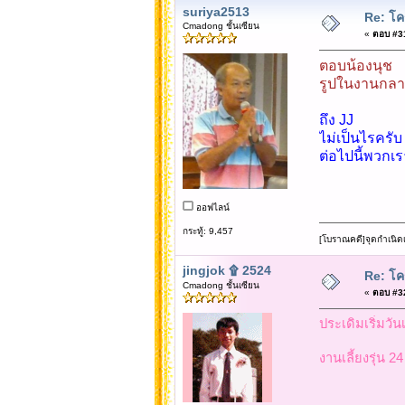
suriya2513
Re: โคร
Cmadong ชั้นเซียน
«
ตอบ #31 
ตอบน้องนุช
รูปในงานกลางค
ถึง JJ
ไม่เป็นไรครับ
ต่อไปนี้พวกเ
ออฟไลน์
กระทู้: 9,457
[โบราณคดี]จุดกำเนิด
jingjok ۩ 2524
Re: โคร
Cmadong ชั้นเซียน
«
ตอบ #32 
ประเดิมเริ่มวันเส
งานเลี้ยงรุ่น 24 