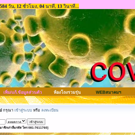
เพิ่ม/แก้.ข้อมูลส่วนตัว
ห้องโถงรวมรุ่น
WEBสมาคมฯ
ป
กรุณา
เข้าสู่ระบบ
หรือ
ลงทะเบียน
มาชิกเก่าลืมรหัส โทร 081-7611760]