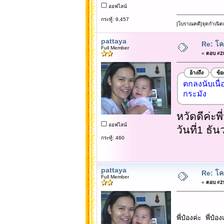
ออฟไลน์
กระทู้: 9,457
[โบราณคดี]จุดกำเนิด
pattaya
Re: โคร
Full Member
«
ตอบ #28 
อ้างถึง
ข้
ตกลงนับเนื่
กระมัง
หวัดดีค่ะ
ออฟไลน์
วันที่1 ธ
กระทู้: 460
pattaya
Re: โคร
Full Member
«
ตอบ #29 
พี่ป๋องค่ะ พี่ป