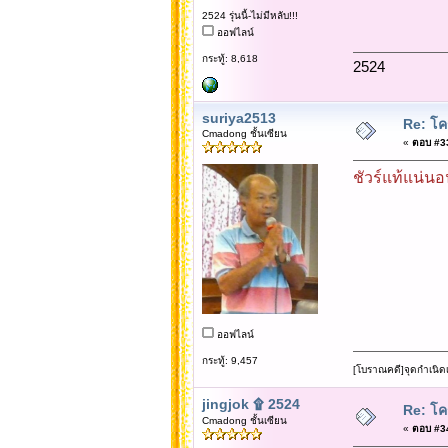
2524 รุ่นนี้-ไม่มีหลับ!!!
ออฟไลน์
กระทู้: 8,618
2524
suriya2513
Re: โคร
Cmadong ชั้นเซียน
«
ตอบ #33 
ชัวร์แท้แน่นอ
ออฟไลน์
กระทู้: 9,457
[โบราณคดี]จุดกำเนิด
jingjok ۩ 2524
Re: โคร
Cmadong ชั้นเซียน
«
ตอบ #34 