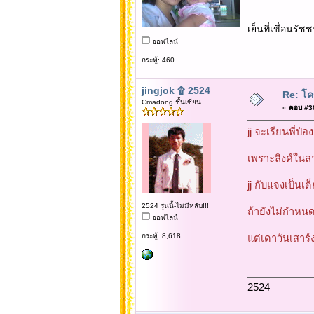
เย็นที่เขื่อนร
ออฟไลน์
กระทู้: 460
jingjok ۩ 2524
Re: โคร
Cmadong ชั้นเซียน
«
ตอบ #30 
jj จะเรียนพี่ป๋
เพราะลิงค์ในลาย
jj กับแจงเป็นเด
2524 รุ่นนี้-ไม่มีหลับ!!!
ถ้ายังไม่กำหน
ออฟไลน์
กระทู้: 8,618
แต่เดาวันเสาร์
2524