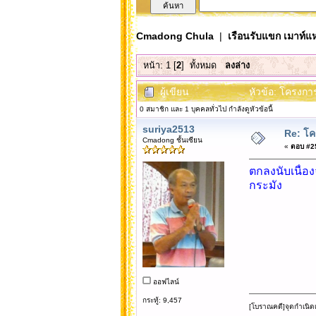
Cmadong Chula
|
เรือนรับแขก เมาท์แห
หน้า:
1
[
2
]
ทั้งหมด
ลงล่าง
ผู้เขียน
หัวข้อ: โครงการ
0 สมาชิก และ 1 บุคคลทั่วไป กำลังดูหัวข้อนี้
suriya2513
Re: โคร
Cmadong ชั้นเซียน
«
ตอบ #25 
ตกลงนับเนื่อ
กระมัง
ออฟไลน์
กระทู้: 9,457
[โบราณคดี]จุดกำเนิด