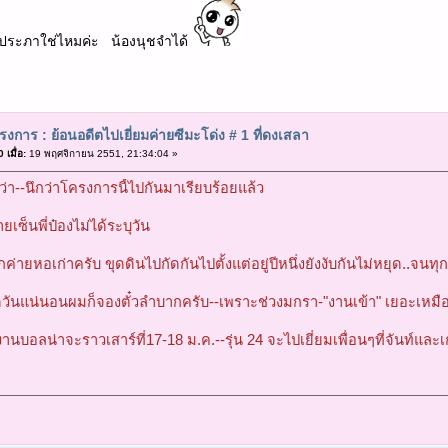
ัชชประภาใช่ไหมค่ะ น้องนุชจำได้
งการ : ย้อนอดีตไปเยี่ยมค่ายซีมะโด่ง # 1 ที่ดงเสลา
เมื่อ:
19 พฤศจิกายน 2551, 21:34:04 »
องว่า--นึกว่าโครงการนี้ไปกันมาเรียบร้อยแล้ว
เซ็นพี่ป๋องไม่ได้ระบุวัน
็กค่ายหอเก่าครับ ขุดดินไปกัดกันไปตั้งแต่อยู่ปีหนึ่งยังงับกันไม่หยุด..จนทุกว
ดวันแน่นอนผมก็จองตั๋วลำบากครับ--เพราะช่วงมกรา-"งานเข้า" เยอะเหมื
งานบอลน่าจะราวเสาร์ที่17-18 ม.ค.--รุ่น 24 จะไปเยี่ยมเพื่อนๆที่จันท์แล