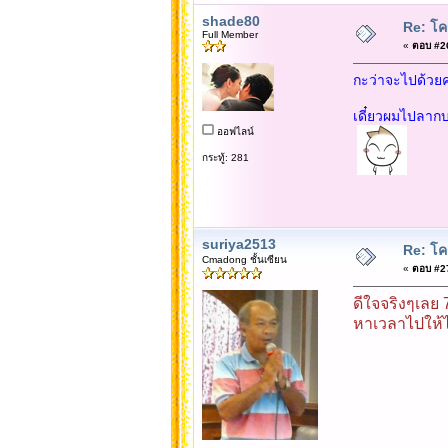
shade80
Re: โคร
Full Member
«
ตอบ #26 
กะว่าจะไปด้วยค
เดี๋ยวผมไปลากบ
ออฟไลน์
กระทู้: 281
suriya2513
Re: โคร
Cmadong ชั้นเซียน
«
ตอบ #27 
ดีใจจริงๆเลย 
หาเวลาไปให้ไ