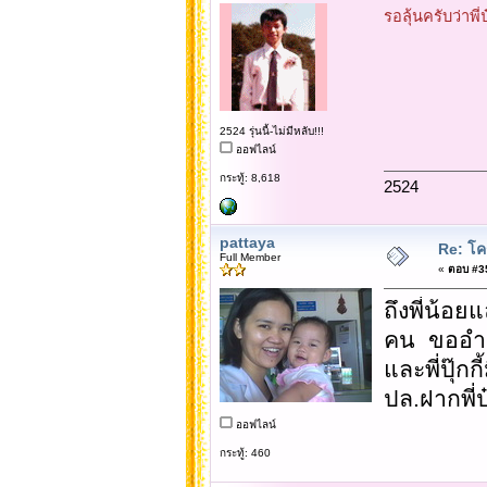
รอลุ้นครับว่า
2524 รุ่นนี้-ไม่มีหลับ!!!
ออฟไลน์
กระทู้: 8,618
2524
pattaya
Re: โคร
Full Member
«
ตอบ #35 
ถึงพี่น้อยแ
คน ขออำนา
และพี่ปุ๊ก
ปล.ฝากพี่
ออฟไลน์
กระทู้: 460