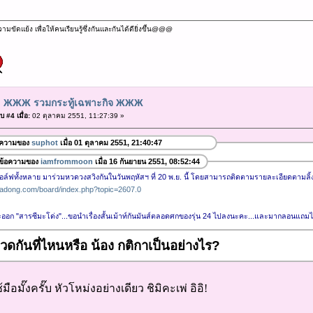
ัดแย้ง เพื่อให้คนเรียนรู้ซึ่งกันและกันได้ดียิ่งขึ้น@@@
: ЖЖЖ รวมกระทู้เฉพาะกิจ ЖЖЖ
 #4 เมื่อ:
02 ตุลาคม 2551, 11:27:39 »
อความของ
suphot
เมื่อ 01 ตุลาคม 2551, 21:40:47
ข้อความของ
iamfrommoon
เมื่อ 16 กันยายน 2551, 08:52:44
กอล์ฟทั้งหลาย มาร่วมหวดวงสวิงกันในวันพฤหัสฯ ที่ 20 พ.ย. นี้ โดยสามารถติดตามรายละเอียดตามลิ้งค
adong.com/board/index.php?topic=2607.0
ะออก "สารซีมะโด่ง"...ขอนำเรื่องสั้นเม้าท์กันมันส์ตลอดศกของรุ่น 24 ไปลงนะคะ...และมากลอนแถม
วดกันที่ไหนหรือ น้อง กติกาเป็นอย่างไร?
มือมั๊งครั๊บ หัวโหม่งอย่างเดียว ชิมิคะเพ่ อิอิ!