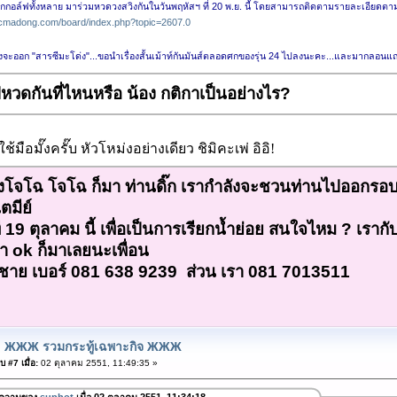
นักกอล์ฟทั้งหลาย มาร่วมหวดวงสวิงกันในวันพฤหัสฯ ที่ 20 พ.ย. นี้ โดยสามารถติดตามรายละเอียดตามลิ้
.cmadong.com/board/index.php?topic=2607.0
งจะออก "สารซีมะโด่ง"...ขอนำเรื่องสั้นเม้าท์กันมันส์ตลอดศกของรุ่น 24 ไปลงนะคะ...และมากลอน
หวดกันที่ไหนหรือ น้อง กติกาเป็นอย่างไร?
ช้มือมั๊งครั๊บ หัวโหม่งอย่างเดียว ชิมิคะเพ่ อิอิ!
กถึงโจโฉ โจโฉ ก็มา ท่านดิ๊ก เรากำลังจะชวนท่านไปออกรอ
ตมีย์
ที่ 19 ตุลาคม นี้ เพื่อเป็นการเรียกน้ำย่อย สนใจไหม ? เราก
้า ok ก็มาเลยนะเพื่อน
ิชาย เบอร์ 081 638 9239 ส่วน เรา 081 7013511
: ЖЖЖ รวมกระทู้เฉพาะกิจ ЖЖЖ
 #7 เมื่อ:
02 ตุลาคม 2551, 11:49:35 »