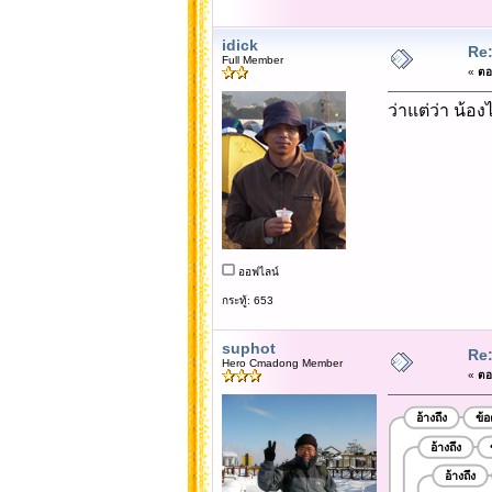
idick
Re
Full Member
«
ตอบ
ว่าแต่ว่า น้อ
ออฟไลน์
กระทู้: 653
suphot
Re
Hero Cmadong Member
«
ตอบ
อ้างถึง
ข้
อ้างถึง
อ้างถึง