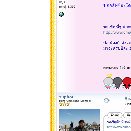
บัญชี
1 กอล์ฟซีมะโด่
กระทู้: 8,396
ขอเชิญพี่ๆ นัก
http://www.cm
ปล.น้องกำลังจะ
มาจะครบปีละ 
@@ธรรมชาติสร้างความข
suphot
Re
Hero Cmadong Member
«
ตอบ
อ้างถึง
ข้
ขอเชิญพี่ๆ นักกอล
http://www.cmad