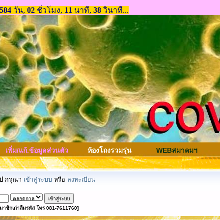
เพิ่ม/แก้.ข้อมูลส่วนตัว
ห้องโถงรวมรุ่น
WEBสมาคมฯ
ป
กรุณา
เข้าสู่ระบบ
หรือ
ลงทะเบียน
มาชิกเก่าลืมรหัส โทร 081-7611760]