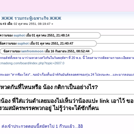
: ЖЖЖ รวมกระทู้เฉพาะกิจ ЖЖЖ
 #3 เมื่อ:
02 ตุลาคม 2551, 08:19:47 »
อความของ
suphot
เมื่อ 01 ตุลาคม 2551, 21:48:14
ข้อความของ
suphot
เมื่อ 01 ตุลาคม 2551, 21:40:47
ข้อความของ
iamfrommoon
เมื่อ 16 กันยายน 2551, 08:52:44
นักกอล์ฟทั้งหลาย มาร่วมหวดวงสวิงกันในวันพฤหัสฯ ที่ 20 พ.ย. นี้ โดยสามารถติดตามรายละเอียดตามลิ้
.cmadong.com/board/index.php?topic=2607.0
งจะออก "สารซีมะโด่ง"...ขอนำเรื่องสั้นเม้าท์กันมันส์ตลอดศกของรุ่น 24 ไปลงนะคะ...และมากลอน
หวดกันที่ไหนหรือ น้อง กติกาเป็นอย่างไร?
น้อง พี่ใส่แว่นดำเลยมองไม่เห็นว่าน้องแปะ link เอาไว้ ขออภั
วมสมัครพรรคพวกอยู่ ไม่รู้ว่าจะได้ซักกี่คน
35 ส่งเข้าประกวดตอนนี้สมัครไป 1 ก๊วนแย้ว...อิอิ