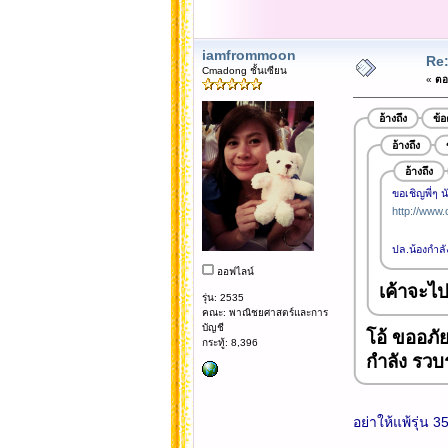
iamfrommoon
Re
Cmadong ชั้นเซียน
«
ตอบ
อ้างถึง
ข้
อ้างถึง
อ้างถึง
ขอเชิญพี่ๆ 
http://www
ปล.น้องกำลั
ออฟไลน์
เค้าจะไป
รุ่น: 2535
คณะ: พาณิชยศาสตร์และการ
บัญชี
โอ้ ขออภัย
กระทู้: 8,396
กำลัง รวบร
อย่าให้แพ้รุ่น 