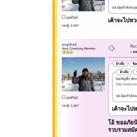
ปล.น้องกำลังจะออ
ออฟไลน์
เค้าจะไปหวด
กระทู้: 2,467
suphot
Re
Hero Cmadong Member
«
ตอบ
อ้างถึง
ข้
อ้างถึง
ขอเชิญพี่ๆ นัก
http://www.cm
ปล.น้องกำลังจ
ออฟไลน์
กระทู้: 2,467
เค้าจะไปห
โอ้ ขออภัยน้
รวบรวมสมัคร