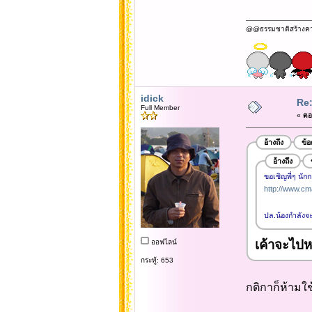
@@ธรรมชาติสร้างความข
idick
Re
Full Member
«
ตอบ
อ้างถึง
ข้
อ้างถึง
ขอเชิญพี่ๆ นัก
http://www.cm
ปล.น้องกำลังจ
เค้าจะไปห
ออฟไลน์
กระทู้: 653
กติกาก็ห้ามใช้