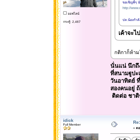
ขอเชิญพี่ๆ 
http://www
ออฟไลน์
ปล.น้องกำลั
กระทู้: 2,467
เค้าจะไป
กติกาก็ห้ามใ
นั่นแน่ นึ
ที่สนามฐูปะเ
วันอาทิตย์ 
สองคนอยู่ ถ
ติดต่อ ชาต
idick
Re
Full Member
«
ตอบ