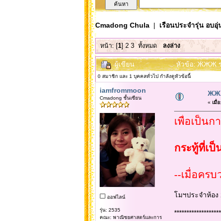
Cmadong Chula
|
เรือนประจำรุ่น อบอุ่
หน้า: [
1
]
2
3
ทั้งหมด
ลงล่าง
ผู้เขียน
หัวข้อ: ЖЖЖ ร
0 สมาชิก และ 1 บุคคลทั่วไป กำลังดูหัวข้อนี้
iamfrommoon
ЖЖЖ
Cmadong ชั้นเซียน
«
เมื่อ
เพื่อเป็นก
กระทู้ที่เ
--เมื่อครบ
โมฯประจำห้อง 
ออฟไลน์
รุ่น: 2535
*******************
คณะ: พาณิชยศาสตร์และการ