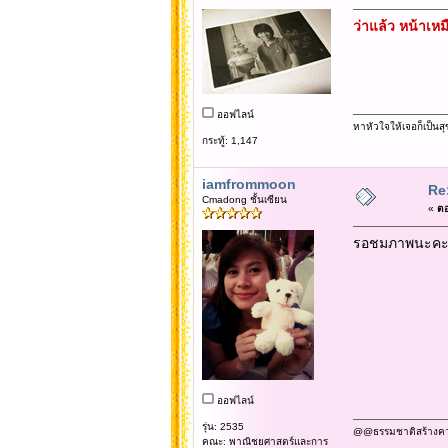
ว่าแล้ว หน้าเหม
ออฟไลน์
หาหัวใจให้เจอก็เป็นสุ
กระทู้: 1,147
iamfrommoon
Re:
Cmadong ชั้นเซียน
«
ตอ
รอชมภาพนะคะ ข
ออฟไลน์
รุ่น: 2535
@@ธรรมชาติสร้างความข
คณะ: พาณิชยศาสตร์และการ