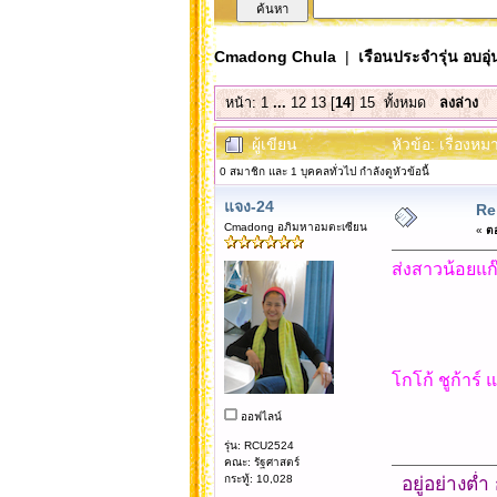
Cmadong Chula
|
เรือนประจำรุ่น อบอุ่
หน้า:
1
...
12
13
[
14
]
15
ทั้งหมด
ลงล่าง
ผู้เขียน
หัวข้อ: เรื่องห
0 สมาชิก และ 1 บุคคลทั่วไป กำลังดูหัวข้อนี้
แจง-24
Re:
Cmadong อภิมหาอมตะเซียน
«
ตอ
ส่งสาวน้อยแก๊
โกโก้ ชูก้าร์
ออฟไลน์
รุ่น: RCU2524
คณะ: รัฐศาสตร์
กระทู้: 10,028
อยู่อย่างต่