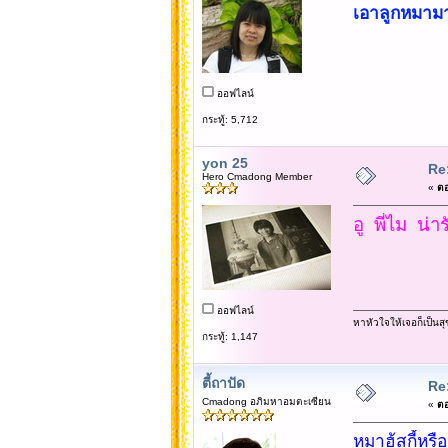
เอาลูกหมามา
ออฟไลน์
กระทู้: 5,712
yon 25
Re:
Hero Cmadong Member
«
ตอ
อู พี่ไม น่า
ออฟไลน์
หาหัวใจให้เจอก็เป็นสุ
กระทู้: 1,147
ตี้ถาปัด
Re:
Cmadong อภิมหาอมตะเซียน
«
ตอ
หมาฮ้สกี้หรื