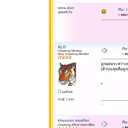
wira.dan
Re: เ
บุคคลทั่วไป
«
ตอบ #
Aj.O
Re:
Cmadong Member
Hero Cmadong Member
«
ตอ
ลูกผสมระหว่างห
(ตัวบนสุดคือลู
*
ออฟไลน์
กระทู้: 1,243
...
khesorn mueller
Re:
Cmadong อภิมหาอมตะเซียน
«
ตอ