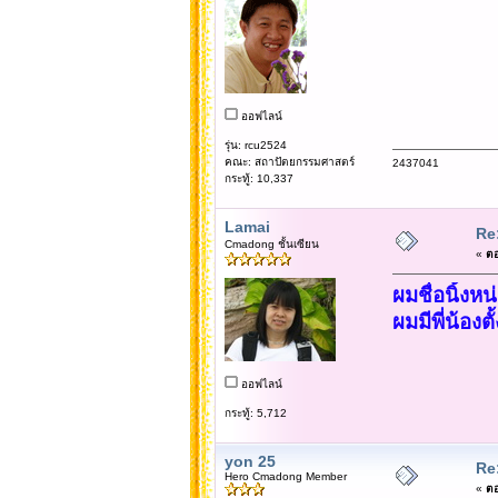
ออฟไลน์
รุ่น: rcu2524
คณะ: สถาปัตยกรรมศาสตร์
2437041
กระทู้: 10,337
Lamai
Re:
Cmadong ชั้นเซียน
«
ตอ
ผมชื่อนิ้งห
ผมมีพี่น้องต
ออฟไลน์
กระทู้: 5,712
yon 25
Re:
Hero Cmadong Member
«
ตอ