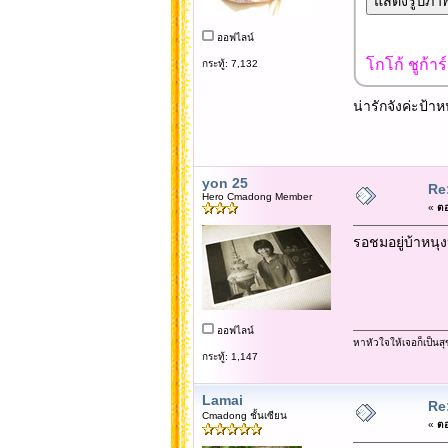
ออฟไลน์
โกโก้ ชูก้าร
กระทู้: 7,132
น่ารักจังค่ะป้าห
yon 25
Re:
Hero Cmadong Member
«
ตอ
รอชมอยู่บ้าหนุง
ออฟไลน์
หาหัวใจให้เจอก็เป็นสุ
กระทู้: 1,147
Lamai
Re:
Cmadong ชั้นเซียน
«
ตอ