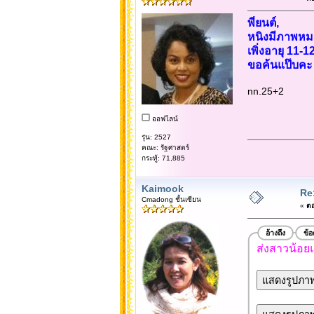
พี่ยนต์,
หนิงมีภาพหม
เพิ่งอายุ 11-
ขอค้นแป๊บคะ
nn.25+2
ออฟไลน์
รุ่น: 2527
คณะ: รัฐศาสตร์
กระทู้: 71,885
Kaimook
Re:
Cmadong ชั้นเซียน
«
ตอ
อ้างถึง
ข้
ส่งสาวน้อยแ