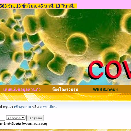
เพิ่ม/แก้.ข้อมูลส่วนตัว
ห้องโถงรวมรุ่น
WEBสมาคมฯ
ป
กรุณา
เข้าสู่ระบบ
หรือ
ลงทะเบียน
มาชิกเก่าลืมรหัส โทร 081-7611760]