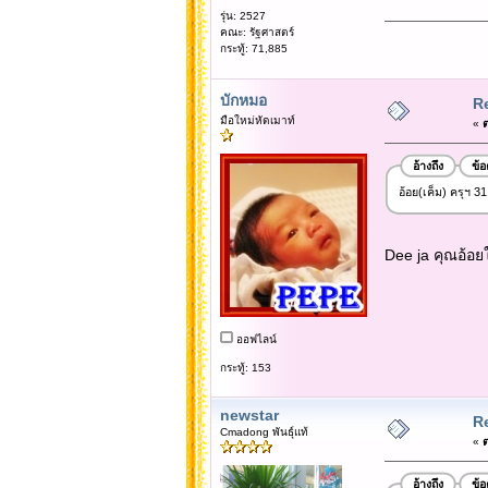
รุ่น: 2527
คณะ: รัฐศาสตร์
กระทู้: 71,885
บักหมอ
Re
มือใหม่หัดเมาท์
«
ต
อ้างถึง
ข้
อ้อย(เค็ม) ครุฯ 3
Dee ja คุณอ้อย
ออฟไลน์
กระทู้: 153
newstar
Re
Cmadong พันธุ์แท้
«
ต
อ้างถึง
ข้