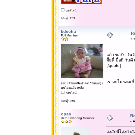
ออฟไลน์
กระทู้: 153
kdecha
Re
Full Member
«
ต
แก้ว ขอรับ วันจั
มื้อนี้ มื้อดี วัน
[/quote]
เราจะไม่ยอมเชื
ผู้ชายที่ไม่เหลือหัวใจไว้ให้ผู้หญิง
คนไหนแล้ว เหลือ
ออฟไลน์
กระทู้: 856
opas
Re
Hero Cmadong Member
«
ต
สงสัยพี่โด่งกำล