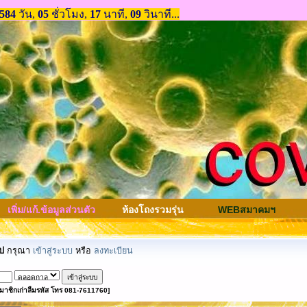
เพิ่ม/แก้.ข้อมูลส่วนตัว
ห้องโถงรวมรุ่น
WEBสมาคมฯ
ป
กรุณา
เข้าสู่ระบบ
หรือ
ลงทะเบียน
มาชิกเก่าลืมรหัส โทร 081-7611760]