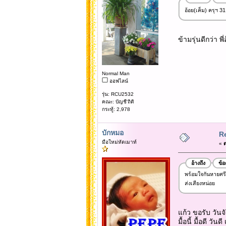
อ้อย(เค็ม) ครุฯ 3
ข้ามรุ่นดีกว่า พี
Normal Man
ออฟไลน์
รุ่น: RCU2532
คณะ: บัญชี'ถิติ
กระทู้: 2,978
บักหมอ
Re
มือใหม่หัดเมาท์
«
ต
อ้างถึง
ข้
พร้อมใจกันหายศร
ส่งเสียงหน่อย
แก้ว ขอรับ วันจั
มื้อนี้ มื้อดี วัน