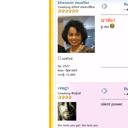
khesorn mueller
Re
Cmadong อภิมหาอมตะเซียน
«
ต
มาค่ะ!
p.nn
ออฟไลน์
รุ่น: 2527
คณะ: รัฐศาสตร์
กระทู้: 71,885
เจษฎา
Re
Cmadong พันธุ์แท้
«
ต
silent power
the more you get ,the less you