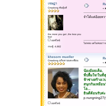
เจษฎา
Re
Cmadong พันธุ์แท้
«
ต
จำได้แต่อ้อยห
the more you get ,the less you
feel
ออฟไลน์
ไม่หล่อ แต่ไม่ค่อยว่าง
กระทู้: 4,682
khesorn mueller
Re
Cmadong อภิมหาอมตะเซียน
«
ต
น้องอ้อยเค็ม,
พี่ปลื้มใจ!ในที
ฟ้าช่างสร้างเวบ
สนุกกันเหมือนว
โอ...
ยินดีต้อนรับค่ะ
p.nungning27(
ออฟไลน์