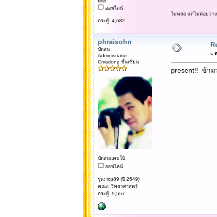
feel
ออฟไลน์
ไม่หล่อ แต่ไม่ค่อยว่าง
กระทู้: 4,682
phraisohn
Re
บักสน
«
ต
Administrator
Cmadong ชั้นเซียน
present!! ข้ามร
บักสนแคมโบ้
ออฟไลน์
รุ่น: rcu89 (ปี 2549)
คณะ: วิทยาศาสตร์
กระทู้: 9,557